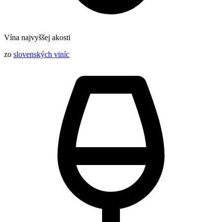
Vína najvyššej akosti
zo
slovenských viníc