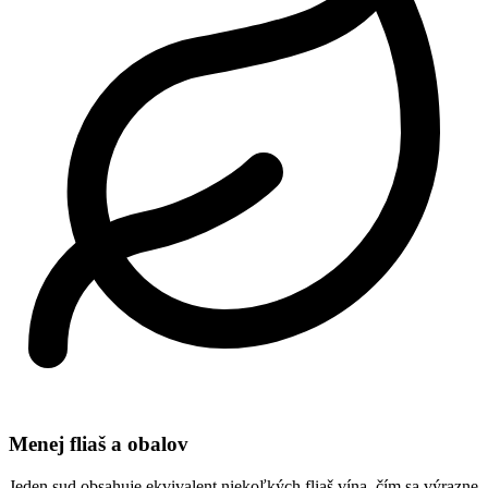
Menej fliaš a obalov
Jeden sud obsahuje ekvivalent niekoľkých fliaš vína, čím sa výrazne