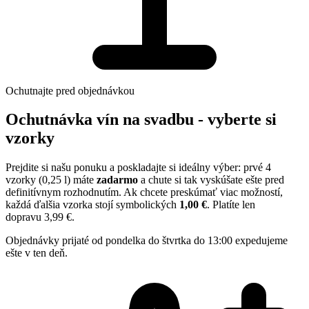
Ochutnajte pred objednávkou
Ochutnávka vín na svadbu - vyberte si
vzorky
Prejdite si našu ponuku a poskladajte si ideálny výber: prvé 4
vzorky (0,25 l) máte
zadarmo
a chute si tak vyskúšate ešte pred
definitívnym rozhodnutím. Ak chcete preskúmať viac možností,
každá ďalšia vzorka stojí symbolických
1,00 €
. Platíte len
dopravu
3,99 €
.
Objednávky prijaté od pondelka do štvrtka do 13:00 expedujeme
ešte v ten deň.