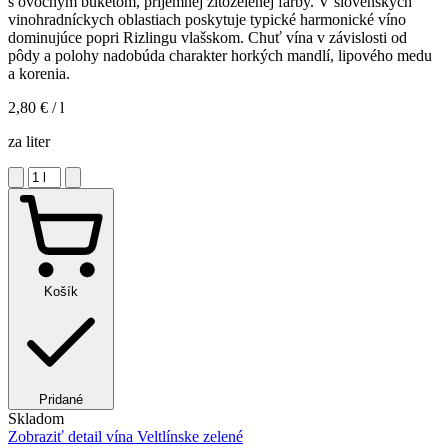
s ovocným buketom, príjemnej žltozelenej farby. V slovenských
vinohradníckych oblastiach poskytuje typické harmonické víno
dominujúce popri Rizlingu vlašskom. Chuť vína v závislosti od
pôdy a polohy nadobúda charakter horkých mandlí, lipového medu
a korenia.
2,80 €
/ l
za liter
Košík
Pridané
Skladom
Zobraziť detail
vína Veltlínske zelené