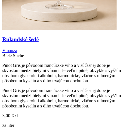
Rulandské šedé
Vinanza
Biele
Suché
Pinot Gris je pôvodom francúzske víno a v súčasnej dobe je
skvostom medzi bielymi vínami. Je veľmi pitné, obvykle s vyšším
obsahom glycerolu i alkoholu, harmonické, vláčne s utlmeným
pôsobením kyselín a s dlho trvajúcou dochuťou.
Pinot Gris je pôvodom francúzske víno a v súčasnej dobe je
skvostom medzi bielymi vínami. Je veľmi pitné, obvykle s vyšším
obsahom glycerolu i alkoholu, harmonické, vláčne s utlmeným
pôsobením kyselín a s dlho trvajúcou dochuťou.
3,00 €
/ l
za liter