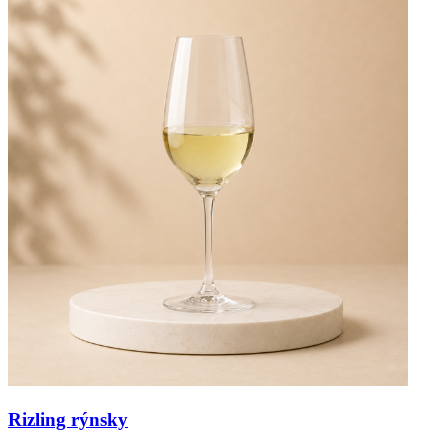
Rizling rýnsky