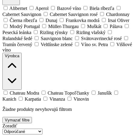
Alibernet
Aperol
Bazové víno
Biela ríbezľa
Cabernet Sauvignon
Cabernet Sauvignon rosé
Chardonnay
Čierna ríbezľa
Dunaj
Frankovka modrá
Irsai Oliver
Modrý Portugal
Müller-Thurgau
Muškát
Pálava
Pesecká leánka
Rizling rýnsky
Rizling vlašský
Rulandské šedé
Sauvignon blanc
Svätovavrinecké rosé
Tramín červený
Veltlínske zelené
Víno sv. Petra
Višňové
víno
Výrobca
Chateau Modra
Chateau Topoľčianky
Janušík
Kanich
Karpatia
Vinanza
Vinovin
Žiadne produkty nevyhovujú filtrom
Vymazať filtre
Zoradiť