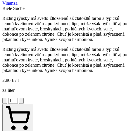
Vinanza
Biele
Suché
Rizling rýnsky má svetlo-žltozelenú až zlatožltú farbu a typickú
jemnú kvetinovú vôňu - po kvitnúcej lipe, môže však byť cítiť aj po
marhuľovom kvete, broskyniach, po lúčnych kvetoch, sene,
dokonca po zelenom citróne. Chuť je korenistá a plná, zvýraznená
pikantnou kyselinkou. Vyniká svojou harmóniou.
Rizling rýnsky má svetlo-žltozelenú až zlatožltú farbu a typickú
jemnú kvetinovú vôňu - po kvitnúcej lipe, môže však byť cítiť aj po
marhuľovom kvete, broskyniach, po lúčnych kvetoch, sene,
dokonca po zelenom citróne. Chuť je korenistá a plná, zvýraznená
pikantnou kyselinkou. Vyniká svojou harmóniou.
2,80 €
/ l
za liter