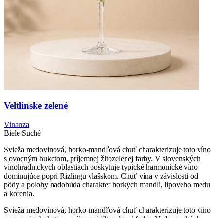
Veltlínske zelené
Vinanza
Biele
Suché
Svieža medovinová, horko-mandľová chuť charakterizuje toto víno
s ovocným buketom, príjemnej žltozelenej farby. V slovenských
vinohradníckych oblastiach poskytuje typické harmonické víno
dominujúce popri Rizlingu vlašskom. Chuť vína v závislosti od
pôdy a polohy nadobúda charakter horkých mandlí, lipového medu
a korenia.
Svieža medovinová, horko-mandľová chuť charakterizuje toto víno