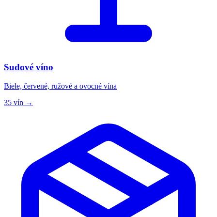
Sudové víno
Biele, červené, ružové a ovocné vína
35 vín →