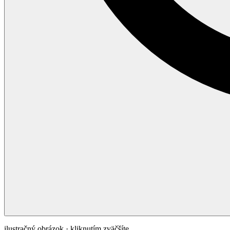
ilustračný obrázok · kliknutím zväčšíte