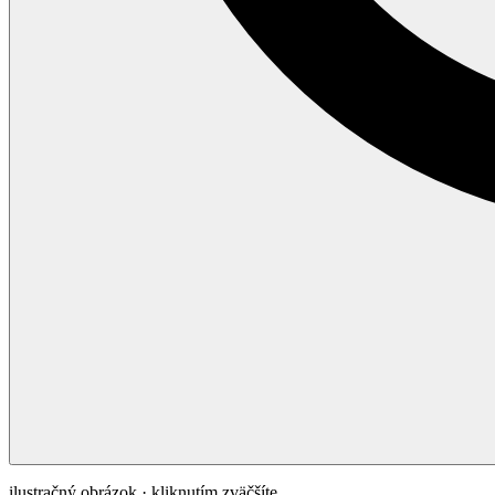
ilustračný obrázok · kliknutím zväčšíte