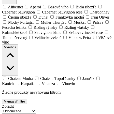
Alibernet
Aperol
Bazové víno
Biela ríbezľa
Cabernet Sauvignon
Cabernet Sauvignon rosé
Chardonnay
Čierna ríbezľa
Dunaj
Frankovka modrá
Irsai Oliver
Modrý Portugal
Müller-Thurgau
Muškát
Pálava
Pesecká leánka
Rizling rýnsky
Rizling vlašský
Rulandské šedé
Sauvignon blanc
Svätovavrinecké rosé
Tramín červený
Veltlínske zelené
Víno sv. Petra
Višňové
víno
Výrobca
Chateau Modra
Chateau Topoľčianky
Janušík
Kanich
Karpatia
Vinanza
Vinovin
Žiadne produkty nevyhovujú filtrom
Vymazať filtre
Zoradiť