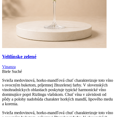
Veltlínske zelené
Vinanza
Biele
Suché
Svieža medovinová, horko-mandľová chuť charakterizuje toto víno
s ovocným buketom, príjemnej žltozelenej farby. V slovenských
vinohradníckych oblastiach poskytuje typické harmonické víno
dominujúce popri Rizlingu vlašskom. Chuť vína v závislosti od
pôdy a polohy nadobúda charakter horkých mandlí, lipového medu
a korenia.
Svieža medovinová, horko-mandľová chuť charakterizuje toto víno