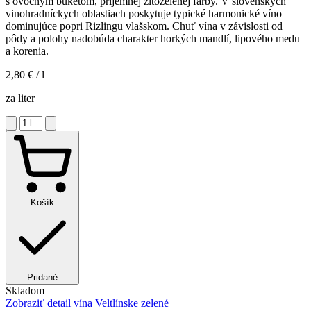
s ovocným buketom, príjemnej žltozelenej farby. V slovenských
vinohradníckych oblastiach poskytuje typické harmonické víno
dominujúce popri Rizlingu vlašskom. Chuť vína v závislosti od
pôdy a polohy nadobúda charakter horkých mandlí, lipového medu
a korenia.
2,80 €
/ l
za liter
Košík
Pridané
Skladom
Zobraziť detail
vína Veltlínske zelené