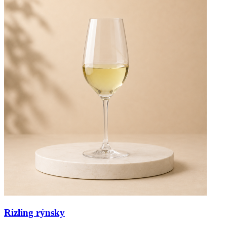
Rizling rýnsky