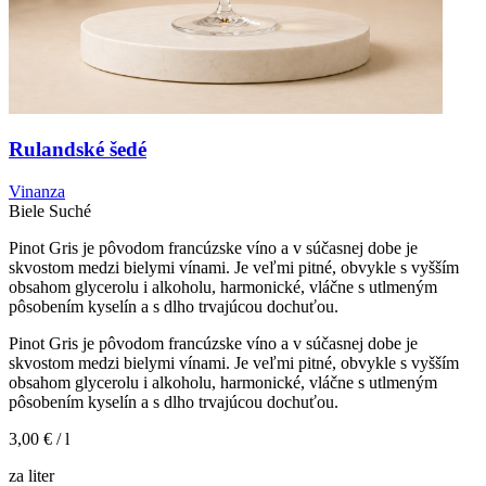
Rulandské šedé
Vinanza
Biele
Suché
Pinot Gris je pôvodom francúzske víno a v súčasnej dobe je
skvostom medzi bielymi vínami. Je veľmi pitné, obvykle s vyšším
obsahom glycerolu i alkoholu, harmonické, vláčne s utlmeným
pôsobením kyselín a s dlho trvajúcou dochuťou.
Pinot Gris je pôvodom francúzske víno a v súčasnej dobe je
skvostom medzi bielymi vínami. Je veľmi pitné, obvykle s vyšším
obsahom glycerolu i alkoholu, harmonické, vláčne s utlmeným
pôsobením kyselín a s dlho trvajúcou dochuťou.
3,00 €
/ l
za liter