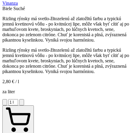
Vinanza
Biele
Suché
Rizling rýnsky má svetlo-žltozelenú až zlatožltú farbu a typickú
jemnú kvetinovú vôňu - po kvitnúcej lipe, môže však byť cítiť aj po
marhuľovom kvete, broskyniach, po lúčnych kvetoch, sene,
dokonca po zelenom citróne. Chuť je korenistá a plná, zvýraznená
pikantnou kyselinkou. Vyniká svojou harmóniou.
Rizling rýnsky má svetlo-žltozelenú až zlatožltú farbu a typickú
jemnú kvetinovú vôňu - po kvitnúcej lipe, môže však byť cítiť aj po
marhuľovom kvete, broskyniach, po lúčnych kvetoch, sene,
dokonca po zelenom citróne. Chuť je korenistá a plná, zvýraznená
pikantnou kyselinkou. Vyniká svojou harmóniou.
2,80 €
/ l
za liter