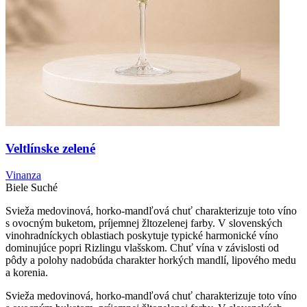
Veltlínske zelené
Vinanza
Biele
Suché
Svieža medovinová, horko-mandľová chuť charakterizuje toto víno
s ovocným buketom, príjemnej žltozelenej farby. V slovenských
vinohradníckych oblastiach poskytuje typické harmonické víno
dominujúce popri Rizlingu vlašskom. Chuť vína v závislosti od
pôdy a polohy nadobúda charakter horkých mandlí, lipového medu
a korenia.
Svieža medovinová, horko-mandľová chuť charakterizuje toto víno