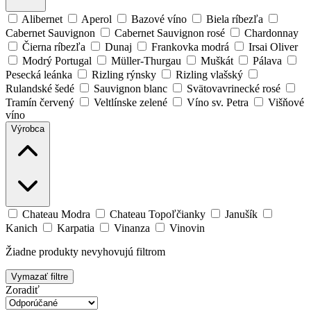
Alibernet
Aperol
Bazové víno
Biela ríbezľa
Cabernet Sauvignon
Cabernet Sauvignon rosé
Chardonnay
Čierna ríbezľa
Dunaj
Frankovka modrá
Irsai Oliver
Modrý Portugal
Müller-Thurgau
Muškát
Pálava
Pesecká leánka
Rizling rýnsky
Rizling vlašský
Rulandské šedé
Sauvignon blanc
Svätovavrinecké rosé
Tramín červený
Veltlínske zelené
Víno sv. Petra
Višňové
víno
Výrobca
Chateau Modra
Chateau Topoľčianky
Janušík
Kanich
Karpatia
Vinanza
Vinovin
Žiadne produkty nevyhovujú filtrom
Vymazať filtre
Zoradiť