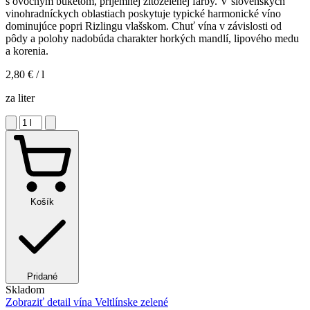
s ovocným buketom, príjemnej žltozelenej farby. V slovenských
vinohradníckych oblastiach poskytuje typické harmonické víno
dominujúce popri Rizlingu vlašskom. Chuť vína v závislosti od
pôdy a polohy nadobúda charakter horkých mandlí, lipového medu
a korenia.
2,80 €
/ l
za liter
Košík
Pridané
Skladom
Zobraziť detail
vína Veltlínske zelené