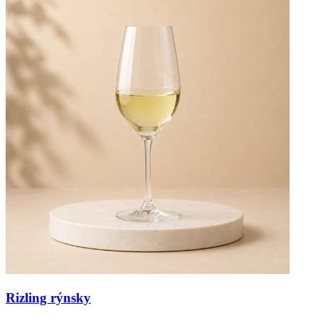
Rizling rýnsky