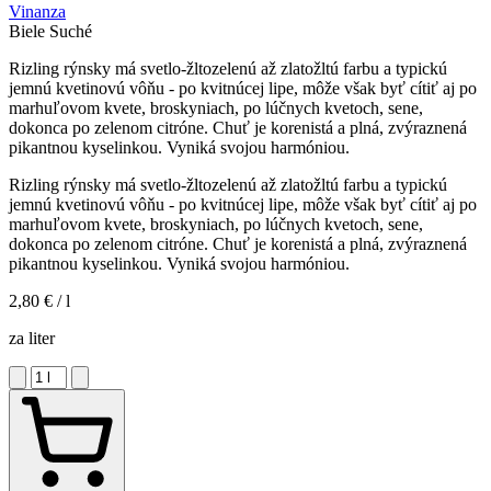
Vinanza
Biele
Suché
Rizling rýnsky má svetlo-žltozelenú až zlatožltú farbu a typickú
jemnú kvetinovú vôňu - po kvitnúcej lipe, môže však byť cítiť aj po
marhuľovom kvete, broskyniach, po lúčnych kvetoch, sene,
dokonca po zelenom citróne. Chuť je korenistá a plná, zvýraznená
pikantnou kyselinkou. Vyniká svojou harmóniou.
Rizling rýnsky má svetlo-žltozelenú až zlatožltú farbu a typickú
jemnú kvetinovú vôňu - po kvitnúcej lipe, môže však byť cítiť aj po
marhuľovom kvete, broskyniach, po lúčnych kvetoch, sene,
dokonca po zelenom citróne. Chuť je korenistá a plná, zvýraznená
pikantnou kyselinkou. Vyniká svojou harmóniou.
2,80 €
/ l
za liter