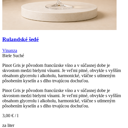
Rulandské šedé
Vinanza
Biele
Suché
Pinot Gris je pôvodom francúzske víno a v súčasnej dobe je
skvostom medzi bielymi vínami. Je veľmi pitné, obvykle s vyšším
obsahom glycerolu i alkoholu, harmonické, vláčne s utlmeným
pôsobením kyselín a s dlho trvajúcou dochuťou.
Pinot Gris je pôvodom francúzske víno a v súčasnej dobe je
skvostom medzi bielymi vínami. Je veľmi pitné, obvykle s vyšším
obsahom glycerolu i alkoholu, harmonické, vláčne s utlmeným
pôsobením kyselín a s dlho trvajúcou dochuťou.
3,00 €
/ l
za liter