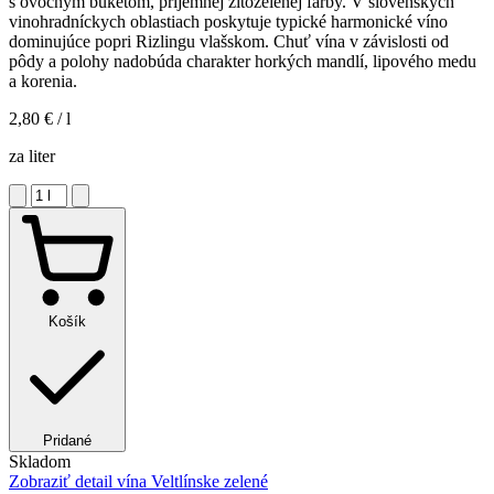
s ovocným buketom, príjemnej žltozelenej farby. V slovenských
vinohradníckych oblastiach poskytuje typické harmonické víno
dominujúce popri Rizlingu vlašskom. Chuť vína v závislosti od
pôdy a polohy nadobúda charakter horkých mandlí, lipového medu
a korenia.
2,80 €
/ l
za liter
Košík
Pridané
Skladom
Zobraziť detail
vína Veltlínske zelené