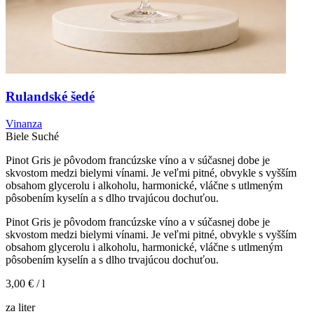
Rulandské šedé
Vinanza
Biele
Suché
Pinot Gris je pôvodom francúzske víno a v súčasnej dobe je
skvostom medzi bielymi vínami. Je veľmi pitné, obvykle s vyšším
obsahom glycerolu i alkoholu, harmonické, vláčne s utlmeným
pôsobením kyselín a s dlho trvajúcou dochuťou.
Pinot Gris je pôvodom francúzske víno a v súčasnej dobe je
skvostom medzi bielymi vínami. Je veľmi pitné, obvykle s vyšším
obsahom glycerolu i alkoholu, harmonické, vláčne s utlmeným
pôsobením kyselín a s dlho trvajúcou dochuťou.
3,00 €
/ l
za liter