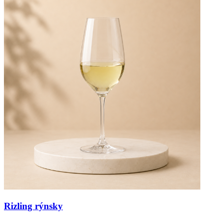
Rizling rýnsky