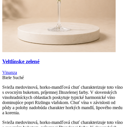
Veltlínske zelené
Vinanza
Biele
Suché
Svieža medovinová, horko-mandľová chuť charakterizuje toto víno
s ovocným buketom, príjemnej žltozelenej farby. V slovenských
vinohradníckych oblastiach poskytuje typické harmonické víno
dominujúce popri Rizlingu vlašskom. Chuť vína v závislosti od
pôdy a polohy nadobúda charakter horkých mandlí, lipového medu
a korenia.
Svieža medovinová, horko-mandľová chuť charakterizuje toto víno