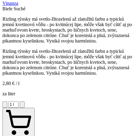
Vinanza
Biele
Suché
Rizling rýnsky má svetlo-žltozelenú až zlatožltú farbu a typickú
jemnú kvetinovú vôňu - po kvitnúcej lipe, môže však byť cítiť aj po
marhuľovom kvete, broskyniach, po lúčnych kvetoch, sene,
dokonca po zelenom citróne. Chuť je korenistá a plná, zvýraznená
pikantnou kyselinkou. Vyniká svojou harmóniou.
Rizling rýnsky má svetlo-žltozelenú až zlatožltú farbu a typickú
jemnú kvetinovú vôňu - po kvitnúcej lipe, môže však byť cítiť aj po
marhuľovom kvete, broskyniach, po lúčnych kvetoch, sene,
dokonca po zelenom citróne. Chuť je korenistá a plná, zvýraznená
pikantnou kyselinkou. Vyniká svojou harmóniou.
2,80 €
/ l
za liter