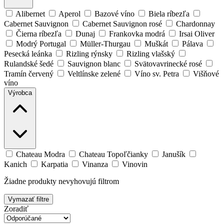
Alibernet
Aperol
Bazové víno
Biela ríbezľa
Cabernet Sauvignon
Cabernet Sauvignon rosé
Chardonnay
Čierna ríbezľa
Dunaj
Frankovka modrá
Irsai Oliver
Modrý Portugal
Müller-Thurgau
Muškát
Pálava
Pesecká leánka
Rizling rýnsky
Rizling vlašský
Rulandské šedé
Sauvignon blanc
Svätovavrinecké rosé
Tramín červený
Veltlínske zelené
Víno sv. Petra
Višňové
víno
Výrobca
Chateau Modra
Chateau Topoľčianky
Janušík
Kanich
Karpatia
Vinanza
Vinovin
Žiadne produkty nevyhovujú filtrom
Vymazať filtre
Zoradiť