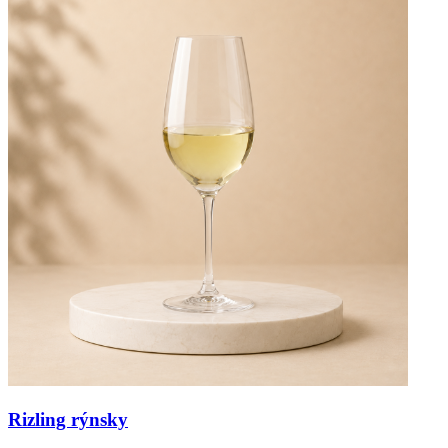
Rizling rýnsky