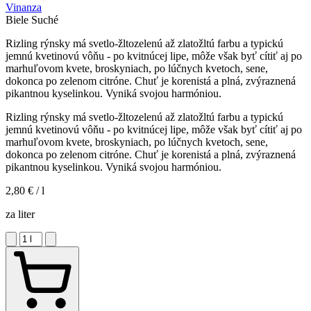
Vinanza
Biele
Suché
Rizling rýnsky má svetlo-žltozelenú až zlatožltú farbu a typickú
jemnú kvetinovú vôňu - po kvitnúcej lipe, môže však byť cítiť aj po
marhuľovom kvete, broskyniach, po lúčnych kvetoch, sene,
dokonca po zelenom citróne. Chuť je korenistá a plná, zvýraznená
pikantnou kyselinkou. Vyniká svojou harmóniou.
Rizling rýnsky má svetlo-žltozelenú až zlatožltú farbu a typickú
jemnú kvetinovú vôňu - po kvitnúcej lipe, môže však byť cítiť aj po
marhuľovom kvete, broskyniach, po lúčnych kvetoch, sene,
dokonca po zelenom citróne. Chuť je korenistá a plná, zvýraznená
pikantnou kyselinkou. Vyniká svojou harmóniou.
2,80 €
/ l
za liter