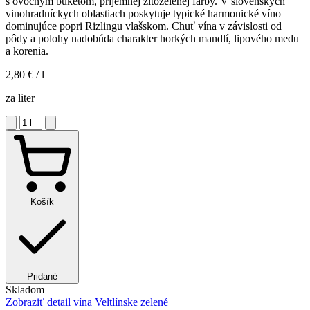
s ovocným buketom, príjemnej žltozelenej farby. V slovenských
vinohradníckych oblastiach poskytuje typické harmonické víno
dominujúce popri Rizlingu vlašskom. Chuť vína v závislosti od
pôdy a polohy nadobúda charakter horkých mandlí, lipového medu
a korenia.
2,80 €
/ l
za liter
Košík
Pridané
Skladom
Zobraziť detail
vína Veltlínske zelené