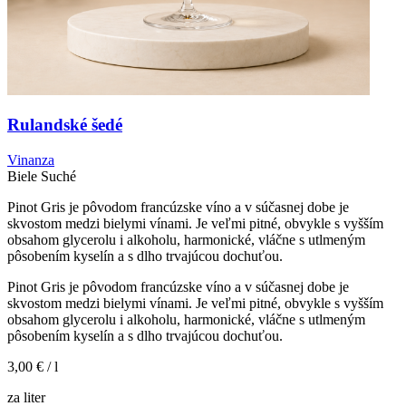
Rulandské šedé
Vinanza
Biele
Suché
Pinot Gris je pôvodom francúzske víno a v súčasnej dobe je
skvostom medzi bielymi vínami. Je veľmi pitné, obvykle s vyšším
obsahom glycerolu i alkoholu, harmonické, vláčne s utlmeným
pôsobením kyselín a s dlho trvajúcou dochuťou.
Pinot Gris je pôvodom francúzske víno a v súčasnej dobe je
skvostom medzi bielymi vínami. Je veľmi pitné, obvykle s vyšším
obsahom glycerolu i alkoholu, harmonické, vláčne s utlmeným
pôsobením kyselín a s dlho trvajúcou dochuťou.
3,00 €
/ l
za liter