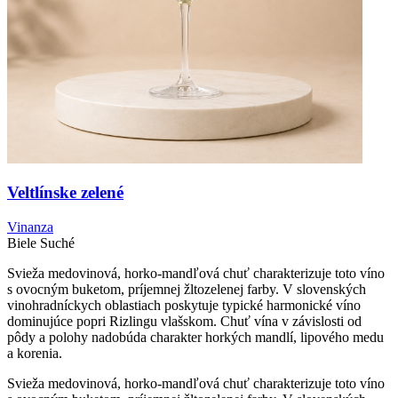
Veltlínske zelené
Vinanza
Biele
Suché
Svieža medovinová, horko-mandľová chuť charakterizuje toto víno
s ovocným buketom, príjemnej žltozelenej farby. V slovenských
vinohradníckych oblastiach poskytuje typické harmonické víno
dominujúce popri Rizlingu vlašskom. Chuť vína v závislosti od
pôdy a polohy nadobúda charakter horkých mandlí, lipového medu
a korenia.
Svieža medovinová, horko-mandľová chuť charakterizuje toto víno