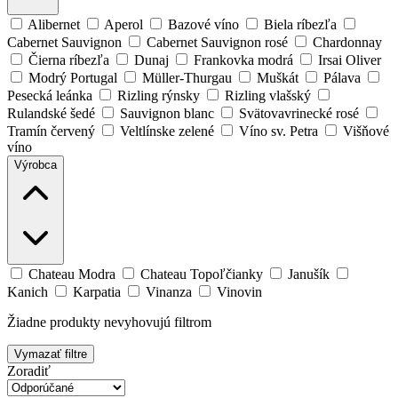
Alibernet
Aperol
Bazové víno
Biela ríbezľa
Cabernet Sauvignon
Cabernet Sauvignon rosé
Chardonnay
Čierna ríbezľa
Dunaj
Frankovka modrá
Irsai Oliver
Modrý Portugal
Müller-Thurgau
Muškát
Pálava
Pesecká leánka
Rizling rýnsky
Rizling vlašský
Rulandské šedé
Sauvignon blanc
Svätovavrinecké rosé
Tramín červený
Veltlínske zelené
Víno sv. Petra
Višňové
víno
Výrobca
Chateau Modra
Chateau Topoľčianky
Janušík
Kanich
Karpatia
Vinanza
Vinovin
Žiadne produkty nevyhovujú filtrom
Vymazať filtre
Zoradiť