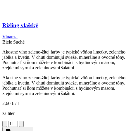
Rizling vlašský
Vinanza
Biele
Suché
Akostné víno zeleno-žltej farby je typické vôňou limetky, zeleného
jablka a kvetin. V chuti dominujú svieže, minerálne a ovocné tóny.
Pochutnať si ňom môžete v kombinácii s hydinovým mäsom,
zrejúcimi syrmi a zeleninovými šalátmi.
Akostné víno zeleno-žltej farby je typické vôňou limetky, zeleného
jablka a kvetin. V chuti dominujú svieže, minerálne a ovocné tóny.
Pochutnať si ňom môžete v kombinácii s hydinovým mäsom,
zrejúcimi syrmi a zeleninovými šalátmi.
2,60 €
/ l
za liter