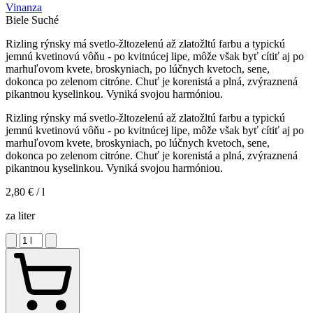
Vinanza
Biele
Suché
Rizling rýnsky má svetlo-žltozelenú až zlatožltú farbu a typickú
jemnú kvetinovú vôňu - po kvitnúcej lipe, môže však byť cítiť aj po
marhuľovom kvete, broskyniach, po lúčnych kvetoch, sene,
dokonca po zelenom citróne. Chuť je korenistá a plná, zvýraznená
pikantnou kyselinkou. Vyniká svojou harmóniou.
Rizling rýnsky má svetlo-žltozelenú až zlatožltú farbu a typickú
jemnú kvetinovú vôňu - po kvitnúcej lipe, môže však byť cítiť aj po
marhuľovom kvete, broskyniach, po lúčnych kvetoch, sene,
dokonca po zelenom citróne. Chuť je korenistá a plná, zvýraznená
pikantnou kyselinkou. Vyniká svojou harmóniou.
2,80 €
/ l
za liter