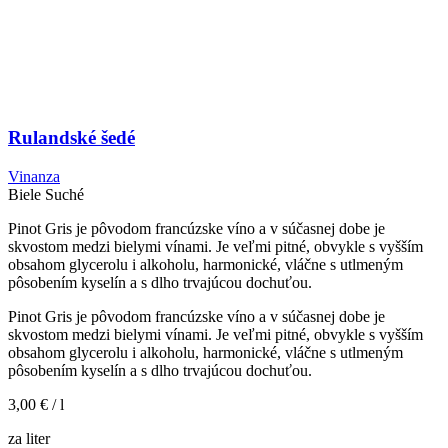
Rulandské šedé
Vinanza
Biele
Suché
Pinot Gris je pôvodom francúzske víno a v súčasnej dobe je
skvostom medzi bielymi vínami. Je veľmi pitné, obvykle s vyšším
obsahom glycerolu i alkoholu, harmonické, vláčne s utlmeným
pôsobením kyselín a s dlho trvajúcou dochuťou.
Pinot Gris je pôvodom francúzske víno a v súčasnej dobe je
skvostom medzi bielymi vínami. Je veľmi pitné, obvykle s vyšším
obsahom glycerolu i alkoholu, harmonické, vláčne s utlmeným
pôsobením kyselín a s dlho trvajúcou dochuťou.
3,00 €
/ l
za liter