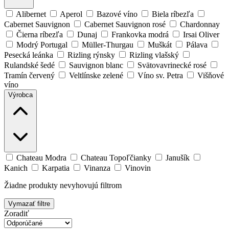
Alibernet
Aperol
Bazové víno
Biela ríbezľa
Cabernet Sauvignon
Cabernet Sauvignon rosé
Chardonnay
Čierna ríbezľa
Dunaj
Frankovka modrá
Irsai Oliver
Modrý Portugal
Müller-Thurgau
Muškát
Pálava
Pesecká leánka
Rizling rýnsky
Rizling vlašský
Rulandské šedé
Sauvignon blanc
Svätovavrinecké rosé
Tramín červený
Veltlínske zelené
Víno sv. Petra
Višňové
víno
Výrobca
Chateau Modra
Chateau Topoľčianky
Janušík
Kanich
Karpatia
Vinanza
Vinovin
Žiadne produkty nevyhovujú filtrom
Vymazať filtre
Zoradiť