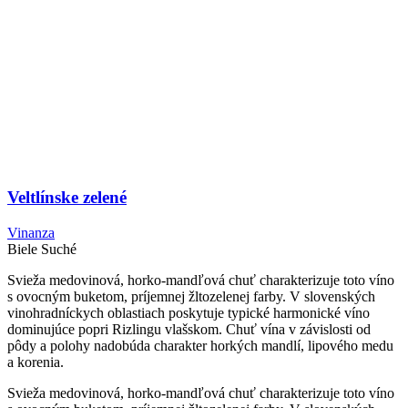
Veltlínske zelené
Vinanza
Biele
Suché
Svieža medovinová, horko-mandľová chuť charakterizuje toto víno
s ovocným buketom, príjemnej žltozelenej farby. V slovenských
vinohradníckych oblastiach poskytuje typické harmonické víno
dominujúce popri Rizlingu vlašskom. Chuť vína v závislosti od
pôdy a polohy nadobúda charakter horkých mandlí, lipového medu
a korenia.
Svieža medovinová, horko-mandľová chuť charakterizuje toto víno