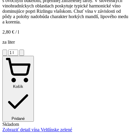
s ovocným buketom, príjemnej žltozelenej farby. V slovenských
vinohradníckych oblastiach poskytuje typické harmonické víno
dominujúce popri Rizlingu vlašskom. Chuť vína v závislosti od
pôdy a polohy nadobúda charakter horkých mandlí, lipového medu
a korenia.
2,80 €
/ l
za liter
Košík
Pridané
Skladom
Zobraziť detail
vína Veltlínske zelené