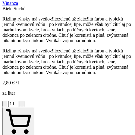
Vinanza
Biele
Suché
Rizling rýnsky má svetlo-žltozelenú až zlatožltú farbu a typickú
jemnú kvetinovú vôňu - po kvitnúcej lipe, môže však byť cítiť aj po
marhuľovom kvete, broskyniach, po lúčnych kvetoch, sene,
dokonca po zelenom citróne. Chuť je korenistá a plná, zvýraznená
pikantnou kyselinkou. Vyniká svojou harmóniou.
Rizling rýnsky má svetlo-žltozelenú až zlatožltú farbu a typickú
jemnú kvetinovú vôňu - po kvitnúcej lipe, môže však byť cítiť aj po
marhuľovom kvete, broskyniach, po lúčnych kvetoch, sene,
dokonca po zelenom citróne. Chuť je korenistá a plná, zvýraznená
pikantnou kyselinkou. Vyniká svojou harmóniou.
2,80 €
/ l
za liter