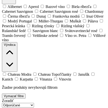
Alibernet
Aperol
Bazové víno
Biela ríbezľa
Cabernet Sauvignon
Cabernet Sauvignon rosé
Chardonnay
Čierna ríbezľa
Dunaj
Frankovka modrá
Irsai Oliver
Modrý Portugal
Müller-Thurgau
Muškát
Pálava
Pesecká leánka
Rizling rýnsky
Rizling vlašský
Rulandské šedé
Sauvignon blanc
Svätovavrinecké rosé
Tramín červený
Veltlínske zelené
Víno sv. Petra
Višňové
víno
Výrobca
Chateau Modra
Chateau Topoľčianky
Janušík
Kanich
Karpatia
Vinanza
Vinovin
Žiadne produkty nevyhovujú filtrom
Vymazať filtre
Zoradiť