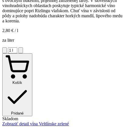
s ovocným buketom, príjemnej žltozelenej farby. V slovenských
vinohradníckych oblastiach poskytuje typické harmonické víno
dominujúce popri Rizlingu vlašskom. Chuť vína v závislosti od
pôdy a polohy nadobúda charakter horkých mandlí, lipového medu
a korenia.
2,80 €
/ l
za liter
Košík
Pridané
Skladom
Zobraziť detail
vína Veltlínske zelené