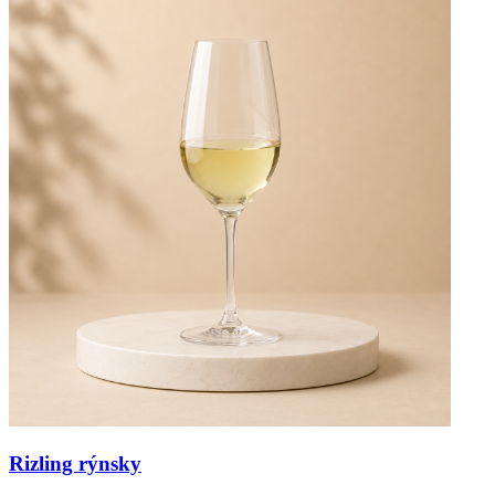
Rizling rýnsky