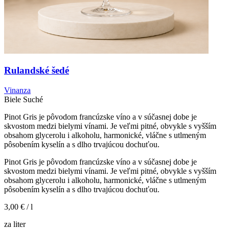
Rulandské šedé
Vinanza
Biele
Suché
Pinot Gris je pôvodom francúzske víno a v súčasnej dobe je
skvostom medzi bielymi vínami. Je veľmi pitné, obvykle s vyšším
obsahom glycerolu i alkoholu, harmonické, vláčne s utlmeným
pôsobením kyselín a s dlho trvajúcou dochuťou.
Pinot Gris je pôvodom francúzske víno a v súčasnej dobe je
skvostom medzi bielymi vínami. Je veľmi pitné, obvykle s vyšším
obsahom glycerolu i alkoholu, harmonické, vláčne s utlmeným
pôsobením kyselín a s dlho trvajúcou dochuťou.
3,00 €
/ l
za liter