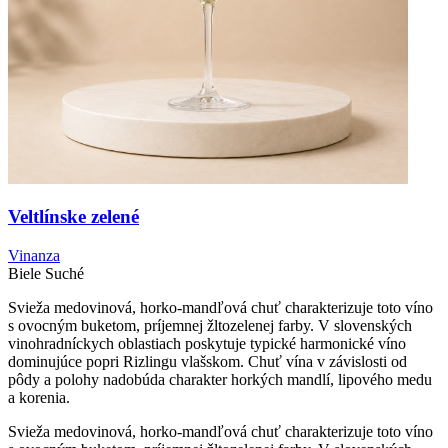
Veltlínske zelené
Vinanza
Biele
Suché
Svieža medovinová, horko-mandľová chuť charakterizuje toto víno
s ovocným buketom, príjemnej žltozelenej farby. V slovenských
vinohradníckych oblastiach poskytuje typické harmonické víno
dominujúce popri Rizlingu vlašskom. Chuť vína v závislosti od
pôdy a polohy nadobúda charakter horkých mandlí, lipového medu
a korenia.
Svieža medovinová, horko-mandľová chuť charakterizuje toto víno