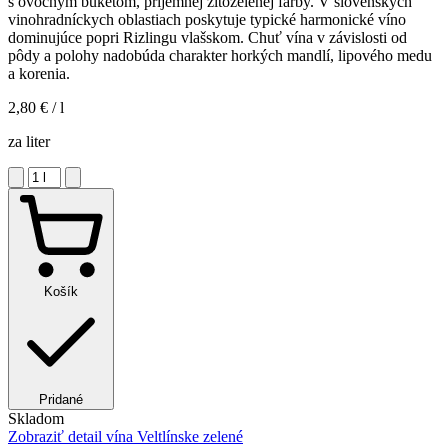
s ovocným buketom, príjemnej žltozelenej farby. V slovenských
vinohradníckych oblastiach poskytuje typické harmonické víno
dominujúce popri Rizlingu vlašskom. Chuť vína v závislosti od
pôdy a polohy nadobúda charakter horkých mandlí, lipového medu
a korenia.
2,80 €
/ l
za liter
Košík
Pridané
Skladom
Zobraziť detail
vína Veltlínske zelené