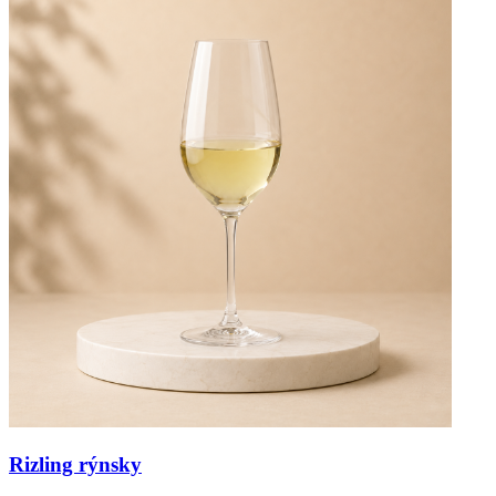
Rizling rýnsky