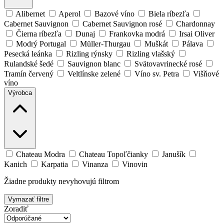
Alibernet
Aperol
Bazové víno
Biela ríbezľa
Cabernet Sauvignon
Cabernet Sauvignon rosé
Chardonnay
Čierna ríbezľa
Dunaj
Frankovka modrá
Irsai Oliver
Modrý Portugal
Müller-Thurgau
Muškát
Pálava
Pesecká leánka
Rizling rýnsky
Rizling vlašský
Rulandské šedé
Sauvignon blanc
Svätovavrinecké rosé
Tramín červený
Veltlínske zelené
Víno sv. Petra
Višňové
víno
Výrobca
Chateau Modra
Chateau Topoľčianky
Janušík
Kanich
Karpatia
Vinanza
Vinovin
Žiadne produkty nevyhovujú filtrom
Vymazať filtre
Zoradiť