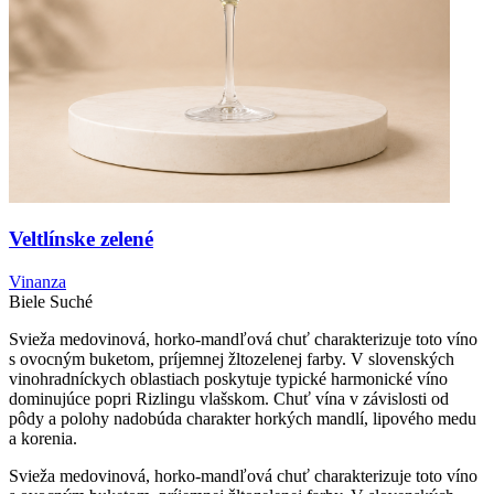
Veltlínske zelené
Vinanza
Biele
Suché
Svieža medovinová, horko-mandľová chuť charakterizuje toto víno
s ovocným buketom, príjemnej žltozelenej farby. V slovenských
vinohradníckych oblastiach poskytuje typické harmonické víno
dominujúce popri Rizlingu vlašskom. Chuť vína v závislosti od
pôdy a polohy nadobúda charakter horkých mandlí, lipového medu
a korenia.
Svieža medovinová, horko-mandľová chuť charakterizuje toto víno