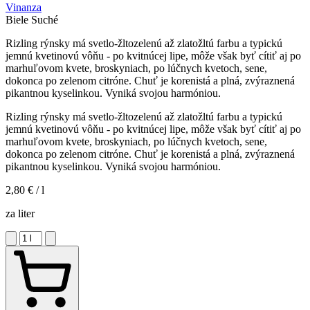
Vinanza
Biele
Suché
Rizling rýnsky má svetlo-žltozelenú až zlatožltú farbu a typickú
jemnú kvetinovú vôňu - po kvitnúcej lipe, môže však byť cítiť aj po
marhuľovom kvete, broskyniach, po lúčnych kvetoch, sene,
dokonca po zelenom citróne. Chuť je korenistá a plná, zvýraznená
pikantnou kyselinkou. Vyniká svojou harmóniou.
Rizling rýnsky má svetlo-žltozelenú až zlatožltú farbu a typickú
jemnú kvetinovú vôňu - po kvitnúcej lipe, môže však byť cítiť aj po
marhuľovom kvete, broskyniach, po lúčnych kvetoch, sene,
dokonca po zelenom citróne. Chuť je korenistá a plná, zvýraznená
pikantnou kyselinkou. Vyniká svojou harmóniou.
2,80 €
/ l
za liter