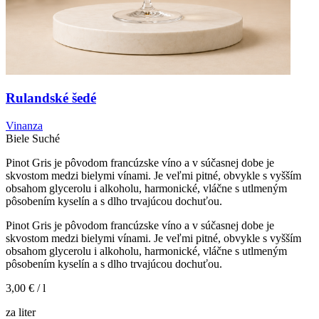
Rulandské šedé
Vinanza
Biele
Suché
Pinot Gris je pôvodom francúzske víno a v súčasnej dobe je
skvostom medzi bielymi vínami. Je veľmi pitné, obvykle s vyšším
obsahom glycerolu i alkoholu, harmonické, vláčne s utlmeným
pôsobením kyselín a s dlho trvajúcou dochuťou.
Pinot Gris je pôvodom francúzske víno a v súčasnej dobe je
skvostom medzi bielymi vínami. Je veľmi pitné, obvykle s vyšším
obsahom glycerolu i alkoholu, harmonické, vláčne s utlmeným
pôsobením kyselín a s dlho trvajúcou dochuťou.
3,00 €
/ l
za liter