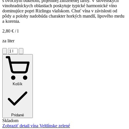
s ovocným buketom, príjemnej žltozelenej farby. V slovenských
vinohradníckych oblastiach poskytuje typické harmonické víno
dominujúce popri Rizlingu vlašskom. Chuť vína v závislosti od
pôdy a polohy nadobúda charakter horkých mandlí, lipového medu
a korenia.
2,80 €
/ l
za liter
Košík
Pridané
Skladom
Zobraziť detail
vína Veltlínske zelené