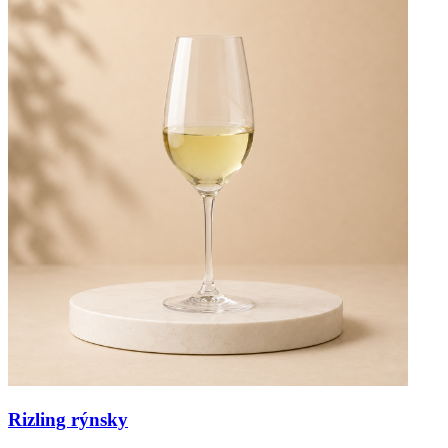
Rizling rýnsky