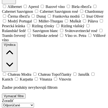
Alibernet
Aperol
Bazové víno
Biela ríbezľa
Cabernet Sauvignon
Cabernet Sauvignon rosé
Chardonnay
Čierna ríbezľa
Dunaj
Frankovka modrá
Irsai Oliver
Modrý Portugal
Müller-Thurgau
Muškát
Pálava
Pesecká leánka
Rizling rýnsky
Rizling vlašský
Rulandské šedé
Sauvignon blanc
Svätovavrinecké rosé
Tramín červený
Veltlínske zelené
Víno sv. Petra
Višňové
víno
Výrobca
Chateau Modra
Chateau Topoľčianky
Janušík
Kanich
Karpatia
Vinanza
Vinovin
Žiadne produkty nevyhovujú filtrom
Vymazať filtre
Zoradiť