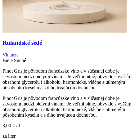
Rulandské šedé
Vinanza
Biele
Suché
Pinot Gris je pôvodom francúzske víno a v súčasnej dobe je
skvostom medzi bielymi vínami. Je veľmi pitné, obvykle s vyšším
obsahom glycerolu i alkoholu, harmonické, vláčne s utlmeným
pôsobením kyselín a s dlho trvajúcou dochuťou.
Pinot Gris je pôvodom francúzske víno a v súčasnej dobe je
skvostom medzi bielymi vínami. Je veľmi pitné, obvykle s vyšším
obsahom glycerolu i alkoholu, harmonické, vláčne s utlmeným
pôsobením kyselín a s dlho trvajúcou dochuťou.
3,00 €
/ l
za liter