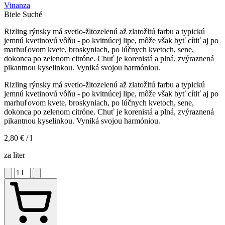
Vinanza
Biele
Suché
Rizling rýnsky má svetlo-žltozelenú až zlatožltú farbu a typickú
jemnú kvetinovú vôňu - po kvitnúcej lipe, môže však byť cítiť aj po
marhuľovom kvete, broskyniach, po lúčnych kvetoch, sene,
dokonca po zelenom citróne. Chuť je korenistá a plná, zvýraznená
pikantnou kyselinkou. Vyniká svojou harmóniou.
Rizling rýnsky má svetlo-žltozelenú až zlatožltú farbu a typickú
jemnú kvetinovú vôňu - po kvitnúcej lipe, môže však byť cítiť aj po
marhuľovom kvete, broskyniach, po lúčnych kvetoch, sene,
dokonca po zelenom citróne. Chuť je korenistá a plná, zvýraznená
pikantnou kyselinkou. Vyniká svojou harmóniou.
2,80 €
/ l
za liter