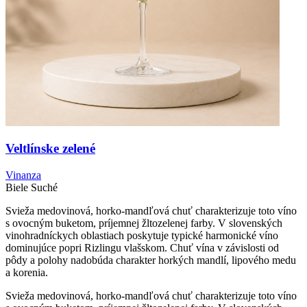
Veltlínske zelené
Vinanza
Biele
Suché
Svieža medovinová, horko-mandľová chuť charakterizuje toto víno
s ovocným buketom, príjemnej žltozelenej farby. V slovenských
vinohradníckych oblastiach poskytuje typické harmonické víno
dominujúce popri Rizlingu vlašskom. Chuť vína v závislosti od
pôdy a polohy nadobúda charakter horkých mandlí, lipového medu
a korenia.
Svieža medovinová, horko-mandľová chuť charakterizuje toto víno