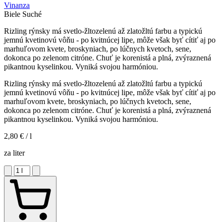
Vinanza
Biele
Suché
Rizling rýnsky má svetlo-žltozelenú až zlatožltú farbu a typickú
jemnú kvetinovú vôňu - po kvitnúcej lipe, môže však byť cítiť aj po
marhuľovom kvete, broskyniach, po lúčnych kvetoch, sene,
dokonca po zelenom citróne. Chuť je korenistá a plná, zvýraznená
pikantnou kyselinkou. Vyniká svojou harmóniou.
Rizling rýnsky má svetlo-žltozelenú až zlatožltú farbu a typickú
jemnú kvetinovú vôňu - po kvitnúcej lipe, môže však byť cítiť aj po
marhuľovom kvete, broskyniach, po lúčnych kvetoch, sene,
dokonca po zelenom citróne. Chuť je korenistá a plná, zvýraznená
pikantnou kyselinkou. Vyniká svojou harmóniou.
2,80 €
/ l
za liter