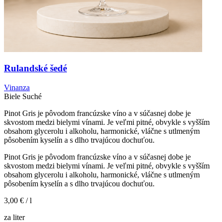
Rulandské šedé
Vinanza
Biele
Suché
Pinot Gris je pôvodom francúzske víno a v súčasnej dobe je
skvostom medzi bielymi vínami. Je veľmi pitné, obvykle s vyšším
obsahom glycerolu i alkoholu, harmonické, vláčne s utlmeným
pôsobením kyselín a s dlho trvajúcou dochuťou.
Pinot Gris je pôvodom francúzske víno a v súčasnej dobe je
skvostom medzi bielymi vínami. Je veľmi pitné, obvykle s vyšším
obsahom glycerolu i alkoholu, harmonické, vláčne s utlmeným
pôsobením kyselín a s dlho trvajúcou dochuťou.
3,00 €
/ l
za liter