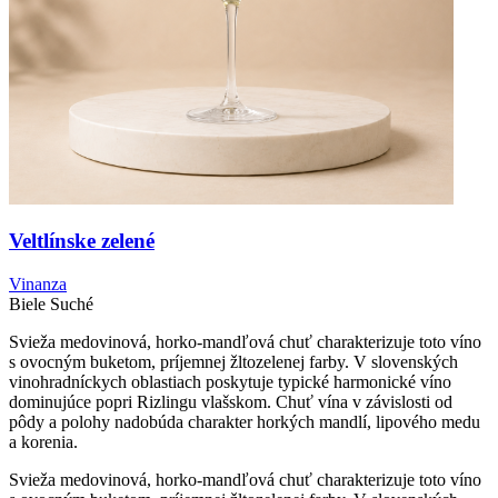
Veltlínske zelené
Vinanza
Biele
Suché
Svieža medovinová, horko-mandľová chuť charakterizuje toto víno
s ovocným buketom, príjemnej žltozelenej farby. V slovenských
vinohradníckych oblastiach poskytuje typické harmonické víno
dominujúce popri Rizlingu vlašskom. Chuť vína v závislosti od
pôdy a polohy nadobúda charakter horkých mandlí, lipového medu
a korenia.
Svieža medovinová, horko-mandľová chuť charakterizuje toto víno