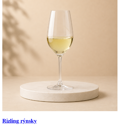
Rizling rýnsky