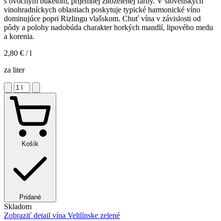
s ovocným buketom, príjemnej žltozelenej farby. V slovenských
vinohradníckych oblastiach poskytuje typické harmonické víno
dominujúce popri Rizlingu vlašskom. Chuť vína v závislosti od
pôdy a polohy nadobúda charakter horkých mandlí, lipového medu
a korenia.
2,80 €
/ l
za liter
Košík
Pridané
Skladom
Zobraziť detail
vína Veltlínske zelené