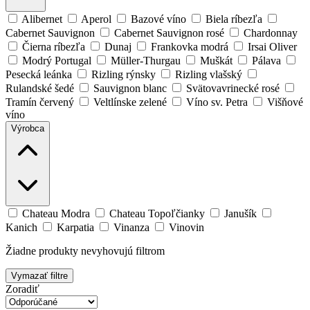
Alibernet
Aperol
Bazové víno
Biela ríbezľa
Cabernet Sauvignon
Cabernet Sauvignon rosé
Chardonnay
Čierna ríbezľa
Dunaj
Frankovka modrá
Irsai Oliver
Modrý Portugal
Müller-Thurgau
Muškát
Pálava
Pesecká leánka
Rizling rýnsky
Rizling vlašský
Rulandské šedé
Sauvignon blanc
Svätovavrinecké rosé
Tramín červený
Veltlínske zelené
Víno sv. Petra
Višňové
víno
Výrobca
Chateau Modra
Chateau Topoľčianky
Janušík
Kanich
Karpatia
Vinanza
Vinovin
Žiadne produkty nevyhovujú filtrom
Vymazať filtre
Zoradiť