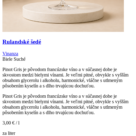
Rulandské šedé
Vinanza
Biele
Suché
Pinot Gris je pôvodom francúzske víno a v súčasnej dobe je
skvostom medzi bielymi vínami. Je veľmi pitné, obvykle s vyšším
obsahom glycerolu i alkoholu, harmonické, vláčne s utlmeným
pôsobením kyselín a s dlho trvajúcou dochuťou.
Pinot Gris je pôvodom francúzske víno a v súčasnej dobe je
skvostom medzi bielymi vínami. Je veľmi pitné, obvykle s vyšším
obsahom glycerolu i alkoholu, harmonické, vláčne s utlmeným
pôsobením kyselín a s dlho trvajúcou dochuťou.
3,00 €
/ l
za liter