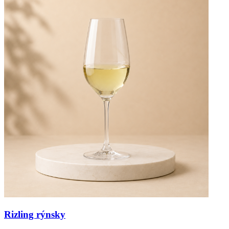
Rizling rýnsky