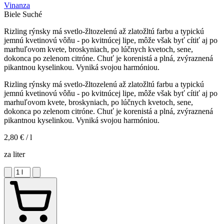
Vinanza
Biele
Suché
Rizling rýnsky má svetlo-žltozelenú až zlatožltú farbu a typickú
jemnú kvetinovú vôňu - po kvitnúcej lipe, môže však byť cítiť aj po
marhuľovom kvete, broskyniach, po lúčnych kvetoch, sene,
dokonca po zelenom citróne. Chuť je korenistá a plná, zvýraznená
pikantnou kyselinkou. Vyniká svojou harmóniou.
Rizling rýnsky má svetlo-žltozelenú až zlatožltú farbu a typickú
jemnú kvetinovú vôňu - po kvitnúcej lipe, môže však byť cítiť aj po
marhuľovom kvete, broskyniach, po lúčnych kvetoch, sene,
dokonca po zelenom citróne. Chuť je korenistá a plná, zvýraznená
pikantnou kyselinkou. Vyniká svojou harmóniou.
2,80 €
/ l
za liter