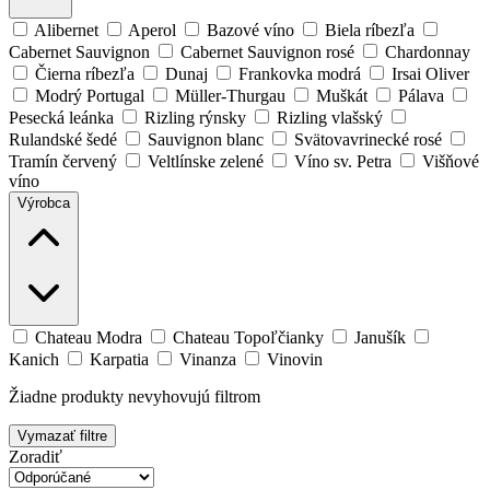
Alibernet
Aperol
Bazové víno
Biela ríbezľa
Cabernet Sauvignon
Cabernet Sauvignon rosé
Chardonnay
Čierna ríbezľa
Dunaj
Frankovka modrá
Irsai Oliver
Modrý Portugal
Müller-Thurgau
Muškát
Pálava
Pesecká leánka
Rizling rýnsky
Rizling vlašský
Rulandské šedé
Sauvignon blanc
Svätovavrinecké rosé
Tramín červený
Veltlínske zelené
Víno sv. Petra
Višňové
víno
Výrobca
Chateau Modra
Chateau Topoľčianky
Janušík
Kanich
Karpatia
Vinanza
Vinovin
Žiadne produkty nevyhovujú filtrom
Vymazať filtre
Zoradiť