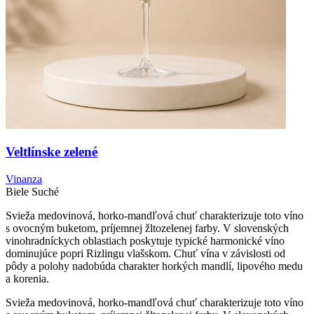
Veltlínske zelené
Vinanza
Biele
Suché
Svieža medovinová, horko-mandľová chuť charakterizuje toto víno
s ovocným buketom, príjemnej žltozelenej farby. V slovenských
vinohradníckych oblastiach poskytuje typické harmonické víno
dominujúce popri Rizlingu vlašskom. Chuť vína v závislosti od
pôdy a polohy nadobúda charakter horkých mandlí, lipového medu
a korenia.
Svieža medovinová, horko-mandľová chuť charakterizuje toto víno