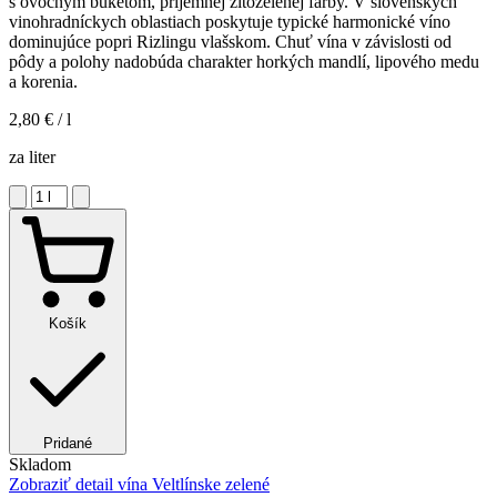
s ovocným buketom, príjemnej žltozelenej farby. V slovenských
vinohradníckych oblastiach poskytuje typické harmonické víno
dominujúce popri Rizlingu vlašskom. Chuť vína v závislosti od
pôdy a polohy nadobúda charakter horkých mandlí, lipového medu
a korenia.
2,80 €
/ l
za liter
Košík
Pridané
Skladom
Zobraziť detail
vína Veltlínske zelené