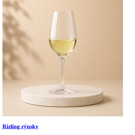
Rizling rýnsky