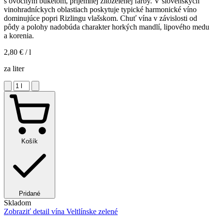
s ovocným buketom, príjemnej žltozelenej farby. V slovenských
vinohradníckych oblastiach poskytuje typické harmonické víno
dominujúce popri Rizlingu vlašskom. Chuť vína v závislosti od
pôdy a polohy nadobúda charakter horkých mandlí, lipového medu
a korenia.
2,80 €
/ l
za liter
Košík
Pridané
Skladom
Zobraziť detail
vína Veltlínske zelené