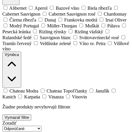
Alibernet
Aperol
Bazové víno
Biela ríbezľa
Cabernet Sauvignon
Cabernet Sauvignon rosé
Chardonnay
Čierna ríbezľa
Dunaj
Frankovka modrá
Irsai Oliver
Modrý Portugal
Müller-Thurgau
Muškát
Pálava
Pesecká leánka
Rizling rýnsky
Rizling vlašský
Rulandské šedé
Sauvignon blanc
Svätovavrinecké rosé
Tramín červený
Veltlínske zelené
Víno sv. Petra
Višňové
víno
Výrobca
Chateau Modra
Chateau Topoľčianky
Janušík
Kanich
Karpatia
Vinanza
Vinovin
Žiadne produkty nevyhovujú filtrom
Vymazať filtre
Zoradiť