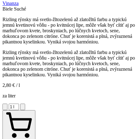
Vinanza
Biele
Suché
Rizling rýnsky má svetlo-žltozelenú až zlatožltú farbu a typickú
jemnú kvetinovú vôňu - po kvitnúcej lipe, môže však byť cítiť aj po
marhuľovom kvete, broskyniach, po lúčnych kvetoch, sene,
dokonca po zelenom citróne. Chuť je korenistá a plná, zvýraznená
pikantnou kyselinkou. Vyniká svojou harmóniou.
Rizling rýnsky má svetlo-žltozelenú až zlatožltú farbu a typickú
jemnú kvetinovú vôňu - po kvitnúcej lipe, môže však byť cítiť aj po
marhuľovom kvete, broskyniach, po lúčnych kvetoch, sene,
dokonca po zelenom citróne. Chuť je korenistá a plná, zvýraznená
pikantnou kyselinkou. Vyniká svojou harmóniou.
2,80 €
/ l
za liter