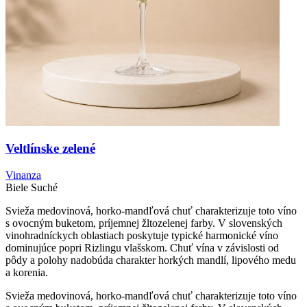
Veltlínske zelené
Vinanza
Biele
Suché
Svieža medovinová, horko-mandľová chuť charakterizuje toto víno
s ovocným buketom, príjemnej žltozelenej farby. V slovenských
vinohradníckych oblastiach poskytuje typické harmonické víno
dominujúce popri Rizlingu vlašskom. Chuť vína v závislosti od
pôdy a polohy nadobúda charakter horkých mandlí, lipového medu
a korenia.
Svieža medovinová, horko-mandľová chuť charakterizuje toto víno