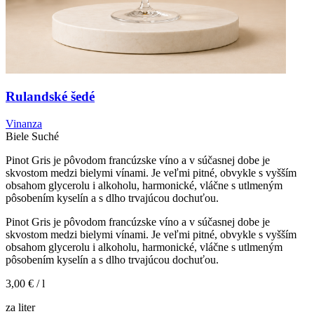
Rulandské šedé
Vinanza
Biele
Suché
Pinot Gris je pôvodom francúzske víno a v súčasnej dobe je
skvostom medzi bielymi vínami. Je veľmi pitné, obvykle s vyšším
obsahom glycerolu i alkoholu, harmonické, vláčne s utlmeným
pôsobením kyselín a s dlho trvajúcou dochuťou.
Pinot Gris je pôvodom francúzske víno a v súčasnej dobe je
skvostom medzi bielymi vínami. Je veľmi pitné, obvykle s vyšším
obsahom glycerolu i alkoholu, harmonické, vláčne s utlmeným
pôsobením kyselín a s dlho trvajúcou dochuťou.
3,00 €
/ l
za liter