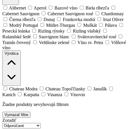
Alibernet
Aperol
Bazové víno
Biela ríbezľa
Cabernet Sauvignon
Cabernet Sauvignon rosé
Chardonnay
Čierna ríbezľa
Dunaj
Frankovka modrá
Irsai Oliver
Modrý Portugal
Müller-Thurgau
Muškát
Pálava
Pesecká leánka
Rizling rýnsky
Rizling vlašský
Rulandské šedé
Sauvignon blanc
Svätovavrinecké rosé
Tramín červený
Veltlínske zelené
Víno sv. Petra
Višňové
víno
Výrobca
Chateau Modra
Chateau Topoľčianky
Janušík
Kanich
Karpatia
Vinanza
Vinovin
Žiadne produkty nevyhovujú filtrom
Vymazať filtre
Zoradiť