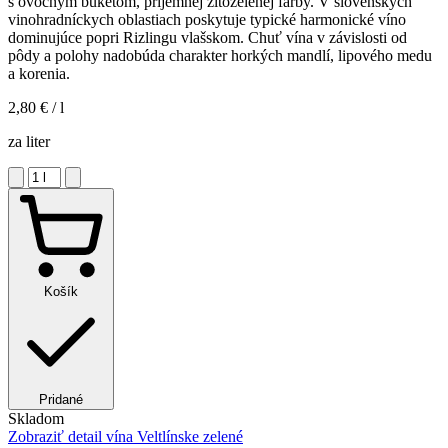
s ovocným buketom, príjemnej žltozelenej farby. V slovenských
vinohradníckych oblastiach poskytuje typické harmonické víno
dominujúce popri Rizlingu vlašskom. Chuť vína v závislosti od
pôdy a polohy nadobúda charakter horkých mandlí, lipového medu
a korenia.
2,80 €
/ l
za liter
Košík
Pridané
Skladom
Zobraziť detail
vína Veltlínske zelené