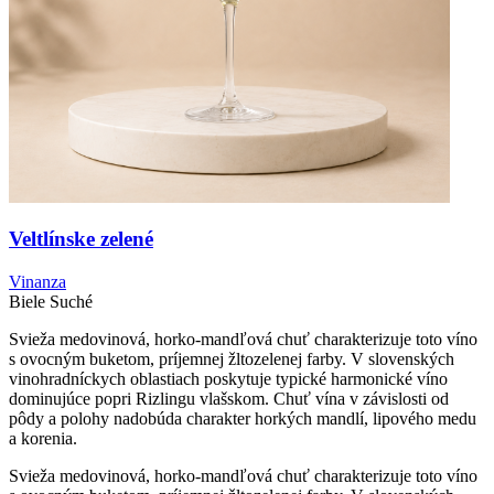
Veltlínske zelené
Vinanza
Biele
Suché
Svieža medovinová, horko-mandľová chuť charakterizuje toto víno
s ovocným buketom, príjemnej žltozelenej farby. V slovenských
vinohradníckych oblastiach poskytuje typické harmonické víno
dominujúce popri Rizlingu vlašskom. Chuť vína v závislosti od
pôdy a polohy nadobúda charakter horkých mandlí, lipového medu
a korenia.
Svieža medovinová, horko-mandľová chuť charakterizuje toto víno