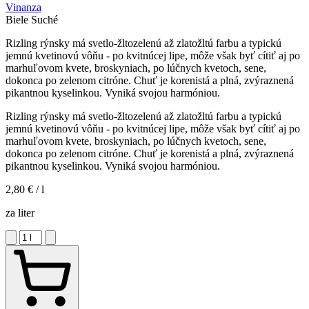
Vinanza
Biele
Suché
Rizling rýnsky má svetlo-žltozelenú až zlatožltú farbu a typickú
jemnú kvetinovú vôňu - po kvitnúcej lipe, môže však byť cítiť aj po
marhuľovom kvete, broskyniach, po lúčnych kvetoch, sene,
dokonca po zelenom citróne. Chuť je korenistá a plná, zvýraznená
pikantnou kyselinkou. Vyniká svojou harmóniou.
Rizling rýnsky má svetlo-žltozelenú až zlatožltú farbu a typickú
jemnú kvetinovú vôňu - po kvitnúcej lipe, môže však byť cítiť aj po
marhuľovom kvete, broskyniach, po lúčnych kvetoch, sene,
dokonca po zelenom citróne. Chuť je korenistá a plná, zvýraznená
pikantnou kyselinkou. Vyniká svojou harmóniou.
2,80 €
/ l
za liter