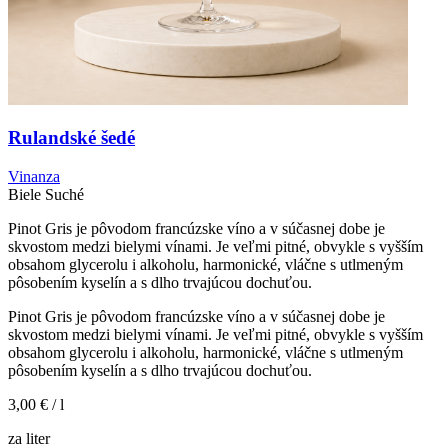
Rulandské šedé
Vinanza
Biele
Suché
Pinot Gris je pôvodom francúzske víno a v súčasnej dobe je
skvostom medzi bielymi vínami. Je veľmi pitné, obvykle s vyšším
obsahom glycerolu i alkoholu, harmonické, vláčne s utlmeným
pôsobením kyselín a s dlho trvajúcou dochuťou.
Pinot Gris je pôvodom francúzske víno a v súčasnej dobe je
skvostom medzi bielymi vínami. Je veľmi pitné, obvykle s vyšším
obsahom glycerolu i alkoholu, harmonické, vláčne s utlmeným
pôsobením kyselín a s dlho trvajúcou dochuťou.
3,00 €
/ l
za liter