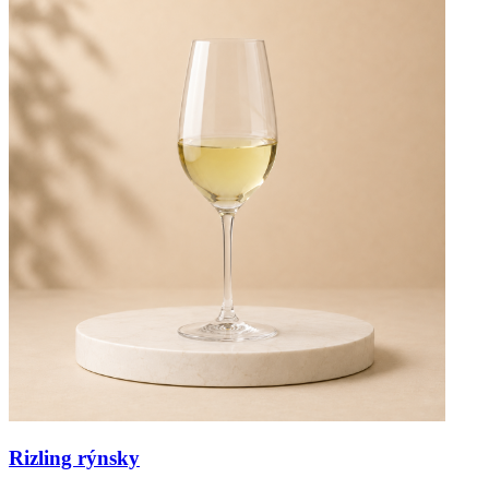
Rizling rýnsky