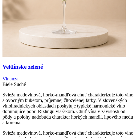
Veltlínske zelené
Vinanza
Biele
Suché
Svieža medovinová, horko-mandľová chuť charakterizuje toto víno
s ovocným buketom, príjemnej žltozelenej farby. V slovenských
vinohradníckych oblastiach poskytuje typické harmonické víno
dominujúce popri Rizlingu vlašskom. Chuť vína v závislosti od
pôdy a polohy nadobúda charakter horkých mandlí, lipového medu
a korenia.
Svieža medovinová, horko-mandľová chuť charakterizuje toto víno