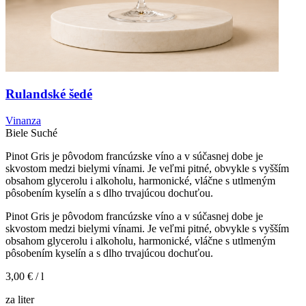
Rulandské šedé
Vinanza
Biele
Suché
Pinot Gris je pôvodom francúzske víno a v súčasnej dobe je
skvostom medzi bielymi vínami. Je veľmi pitné, obvykle s vyšším
obsahom glycerolu i alkoholu, harmonické, vláčne s utlmeným
pôsobením kyselín a s dlho trvajúcou dochuťou.
Pinot Gris je pôvodom francúzske víno a v súčasnej dobe je
skvostom medzi bielymi vínami. Je veľmi pitné, obvykle s vyšším
obsahom glycerolu i alkoholu, harmonické, vláčne s utlmeným
pôsobením kyselín a s dlho trvajúcou dochuťou.
3,00 €
/ l
za liter