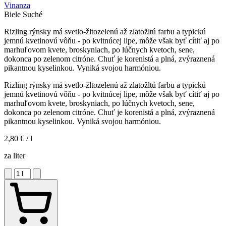
Vinanza
Biele
Suché
Rizling rýnsky má svetlo-žltozelenú až zlatožltú farbu a typickú
jemnú kvetinovú vôňu - po kvitnúcej lipe, môže však byť cítiť aj po
marhuľovom kvete, broskyniach, po lúčnych kvetoch, sene,
dokonca po zelenom citróne. Chuť je korenistá a plná, zvýraznená
pikantnou kyselinkou. Vyniká svojou harmóniou.
Rizling rýnsky má svetlo-žltozelenú až zlatožltú farbu a typickú
jemnú kvetinovú vôňu - po kvitnúcej lipe, môže však byť cítiť aj po
marhuľovom kvete, broskyniach, po lúčnych kvetoch, sene,
dokonca po zelenom citróne. Chuť je korenistá a plná, zvýraznená
pikantnou kyselinkou. Vyniká svojou harmóniou.
2,80 €
/ l
za liter