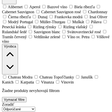
Alibernet
Aperol
Bazové víno
Biela ríbezľa
Cabernet Sauvignon
Cabernet Sauvignon rosé
Chardonnay
Čierna ríbezľa
Dunaj
Frankovka modrá
Irsai Oliver
Modrý Portugal
Müller-Thurgau
Muškát
Pálava
Pesecká leánka
Rizling rýnsky
Rizling vlašský
Rulandské šedé
Sauvignon blanc
Svätovavrinecké rosé
Tramín červený
Veltlínske zelené
Víno sv. Petra
Višňové
víno
Výrobca
Chateau Modra
Chateau Topoľčianky
Janušík
Kanich
Karpatia
Vinanza
Vinovin
Žiadne produkty nevyhovujú filtrom
Vymazať filtre
Zoradiť