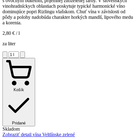
s ovocným buketom, príjemnej žltozelenej farby. V slovenských
vinohradníckych oblastiach poskytuje typické harmonické víno
dominujúce popri Rizlingu vlašskom. Chuť vína v závislosti od
pôdy a polohy nadobúda charakter horkých mandlí, lipového medu
a korenia.
2,80 €
/ l
za liter
Košík
Pridané
Skladom
Zobraziť detail
vína Veltlínske zelené