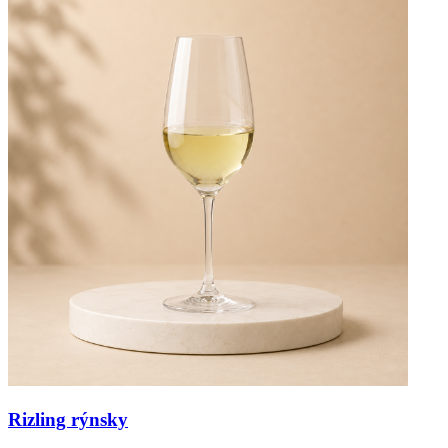
Rizling rýnsky