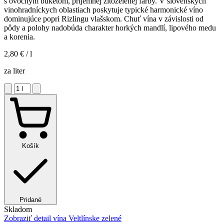
s ovocným buketom, príjemnej žltozelenej farby. V slovenských
vinohradníckych oblastiach poskytuje typické harmonické víno
dominujúce popri Rizlingu vlašskom. Chuť vína v závislosti od
pôdy a polohy nadobúda charakter horkých mandlí, lipového medu
a korenia.
2,80 €
/ l
za liter
Košík
Pridané
Skladom
Zobraziť detail
vína Veltlínske zelené