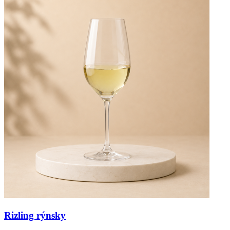
Rizling rýnsky