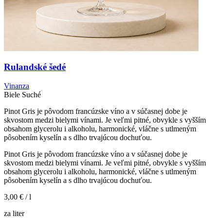
Rulandské šedé
Vinanza
Biele
Suché
Pinot Gris je pôvodom francúzske víno a v súčasnej dobe je
skvostom medzi bielymi vínami. Je veľmi pitné, obvykle s vyšším
obsahom glycerolu i alkoholu, harmonické, vláčne s utlmeným
pôsobením kyselín a s dlho trvajúcou dochuťou.
Pinot Gris je pôvodom francúzske víno a v súčasnej dobe je
skvostom medzi bielymi vínami. Je veľmi pitné, obvykle s vyšším
obsahom glycerolu i alkoholu, harmonické, vláčne s utlmeným
pôsobením kyselín a s dlho trvajúcou dochuťou.
3,00 €
/ l
za liter