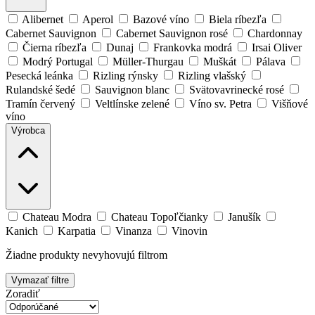
Alibernet
Aperol
Bazové víno
Biela ríbezľa
Cabernet Sauvignon
Cabernet Sauvignon rosé
Chardonnay
Čierna ríbezľa
Dunaj
Frankovka modrá
Irsai Oliver
Modrý Portugal
Müller-Thurgau
Muškát
Pálava
Pesecká leánka
Rizling rýnsky
Rizling vlašský
Rulandské šedé
Sauvignon blanc
Svätovavrinecké rosé
Tramín červený
Veltlínske zelené
Víno sv. Petra
Višňové
víno
Výrobca
Chateau Modra
Chateau Topoľčianky
Janušík
Kanich
Karpatia
Vinanza
Vinovin
Žiadne produkty nevyhovujú filtrom
Vymazať filtre
Zoradiť