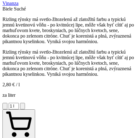
Vinanza
Biele
Suché
Rizling rýnsky má svetlo-žltozelenú až zlatožltú farbu a typickú
jemnú kvetinovú vôňu - po kvitnúcej lipe, môže však byť cítiť aj po
marhuľovom kvete, broskyniach, po lúčnych kvetoch, sene,
dokonca po zelenom citróne. Chuť je korenistá a plná, zvýraznená
pikantnou kyselinkou. Vyniká svojou harmóniou.
Rizling rýnsky má svetlo-žltozelenú až zlatožltú farbu a typickú
jemnú kvetinovú vôňu - po kvitnúcej lipe, môže však byť cítiť aj po
marhuľovom kvete, broskyniach, po lúčnych kvetoch, sene,
dokonca po zelenom citróne. Chuť je korenistá a plná, zvýraznená
pikantnou kyselinkou. Vyniká svojou harmóniou.
2,80 €
/ l
za liter