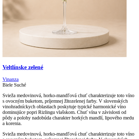
Veltlínske zelené
Vinanza
Biele
Suché
Svieža medovinová, horko-mandľová chuť charakterizuje toto víno
s ovocným buketom, príjemnej žltozelenej farby. V slovenských
vinohradníckych oblastiach poskytuje typické harmonické víno
dominujúce popri Rizlingu vlašskom. Chuť vína v závislosti od
pôdy a polohy nadobúda charakter horkých mandlí, lipového medu
a korenia.
Svieža medovinová, horko-mandľová chuť charakterizuje toto víno