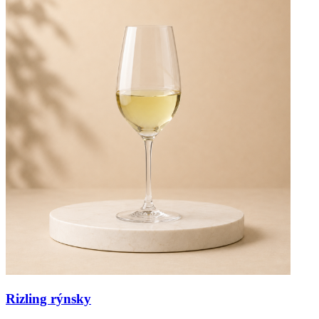
Rizling rýnsky