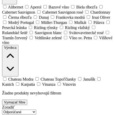
Alibernet
Aperol
Bazové víno
Biela ríbezľa
Cabernet Sauvignon
Cabernet Sauvignon rosé
Chardonnay
Čierna ríbezľa
Dunaj
Frankovka modrá
Irsai Oliver
Modrý Portugal
Müller-Thurgau
Muškát
Pálava
Pesecká leánka
Rizling rýnsky
Rizling vlašský
Rulandské šedé
Sauvignon blanc
Svätovavrinecké rosé
Tramín červený
Veltlínske zelené
Víno sv. Petra
Višňové
víno
Výrobca
Chateau Modra
Chateau Topoľčianky
Janušík
Kanich
Karpatia
Vinanza
Vinovin
Žiadne produkty nevyhovujú filtrom
Vymazať filtre
Zoradiť