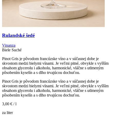
Rulandské šedé
Vinanza
Biele
Suché
Pinot Gris je pôvodom francúzske víno a v súčasnej dobe je
skvostom medzi bielymi vínami. Je veľmi pitné, obvykle s vyšším
obsahom glycerolu i alkoholu, harmonické, vláčne s utlmeným
pôsobením kyselín a s dlho trvajúcou dochuťou.
Pinot Gris je pôvodom francúzske víno a v súčasnej dobe je
skvostom medzi bielymi vínami. Je veľmi pitné, obvykle s vyšším
obsahom glycerolu i alkoholu, harmonické, vláčne s utlmeným
pôsobením kyselín a s dlho trvajúcou dochuťou.
3,00 €
/ l
za liter