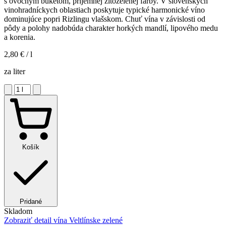
s ovocným buketom, príjemnej žltozelenej farby. V slovenských
vinohradníckych oblastiach poskytuje typické harmonické víno
dominujúce popri Rizlingu vlašskom. Chuť vína v závislosti od
pôdy a polohy nadobúda charakter horkých mandlí, lipového medu
a korenia.
2,80 €
/ l
za liter
Košík
Pridané
Skladom
Zobraziť detail
vína Veltlínske zelené