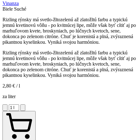
Vinanza
Biele
Suché
Rizling rýnsky má svetlo-žltozelenú až zlatožltú farbu a typickú
jemnú kvetinovú vôňu - po kvitnúcej lipe, môže však byť cítiť aj po
marhuľovom kvete, broskyniach, po lúčnych kvetoch, sene,
dokonca po zelenom citróne. Chuť je korenistá a plná, zvýraznená
pikantnou kyselinkou. Vyniká svojou harmóniou.
Rizling rýnsky má svetlo-žltozelenú až zlatožltú farbu a typickú
jemnú kvetinovú vôňu - po kvitnúcej lipe, môže však byť cítiť aj po
marhuľovom kvete, broskyniach, po lúčnych kvetoch, sene,
dokonca po zelenom citróne. Chuť je korenistá a plná, zvýraznená
pikantnou kyselinkou. Vyniká svojou harmóniou.
2,80 €
/ l
za liter