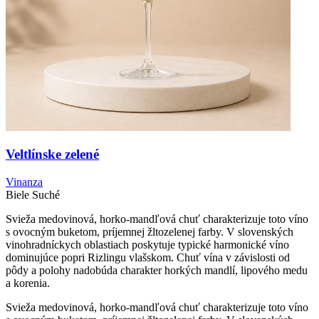
Veltlínske zelené
Vinanza
Biele
Suché
Svieža medovinová, horko-mandľová chuť charakterizuje toto víno
s ovocným buketom, príjemnej žltozelenej farby. V slovenských
vinohradníckych oblastiach poskytuje typické harmonické víno
dominujúce popri Rizlingu vlašskom. Chuť vína v závislosti od
pôdy a polohy nadobúda charakter horkých mandlí, lipového medu
a korenia.
Svieža medovinová, horko-mandľová chuť charakterizuje toto víno