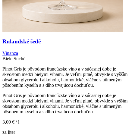
Rulandské šedé
Vinanza
Biele
Suché
Pinot Gris je pôvodom francúzske víno a v súčasnej dobe je
skvostom medzi bielymi vínami. Je veľmi pitné, obvykle s vyšším
obsahom glycerolu i alkoholu, harmonické, vláčne s utlmeným
pôsobením kyselín a s dlho trvajúcou dochuťou.
Pinot Gris je pôvodom francúzske víno a v súčasnej dobe je
skvostom medzi bielymi vínami. Je veľmi pitné, obvykle s vyšším
obsahom glycerolu i alkoholu, harmonické, vláčne s utlmeným
pôsobením kyselín a s dlho trvajúcou dochuťou.
3,00 €
/ l
za liter