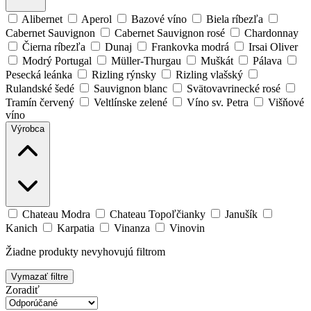
Alibernet
Aperol
Bazové víno
Biela ríbezľa
Cabernet Sauvignon
Cabernet Sauvignon rosé
Chardonnay
Čierna ríbezľa
Dunaj
Frankovka modrá
Irsai Oliver
Modrý Portugal
Müller-Thurgau
Muškát
Pálava
Pesecká leánka
Rizling rýnsky
Rizling vlašský
Rulandské šedé
Sauvignon blanc
Svätovavrinecké rosé
Tramín červený
Veltlínske zelené
Víno sv. Petra
Višňové
víno
Výrobca
Chateau Modra
Chateau Topoľčianky
Janušík
Kanich
Karpatia
Vinanza
Vinovin
Žiadne produkty nevyhovujú filtrom
Vymazať filtre
Zoradiť