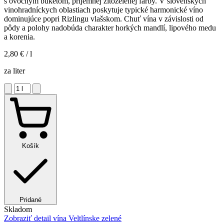
s ovocným buketom, príjemnej žltozelenej farby. V slovenských
vinohradníckych oblastiach poskytuje typické harmonické víno
dominujúce popri Rizlingu vlašskom. Chuť vína v závislosti od
pôdy a polohy nadobúda charakter horkých mandlí, lipového medu
a korenia.
2,80 €
/ l
za liter
Košík
Pridané
Skladom
Zobraziť detail
vína Veltlínske zelené