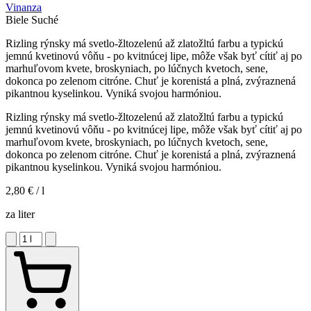
Vinanza
Biele
Suché
Rizling rýnsky má svetlo-žltozelenú až zlatožltú farbu a typickú
jemnú kvetinovú vôňu - po kvitnúcej lipe, môže však byť cítiť aj po
marhuľovom kvete, broskyniach, po lúčnych kvetoch, sene,
dokonca po zelenom citróne. Chuť je korenistá a plná, zvýraznená
pikantnou kyselinkou. Vyniká svojou harmóniou.
Rizling rýnsky má svetlo-žltozelenú až zlatožltú farbu a typickú
jemnú kvetinovú vôňu - po kvitnúcej lipe, môže však byť cítiť aj po
marhuľovom kvete, broskyniach, po lúčnych kvetoch, sene,
dokonca po zelenom citróne. Chuť je korenistá a plná, zvýraznená
pikantnou kyselinkou. Vyniká svojou harmóniou.
2,80 €
/ l
za liter