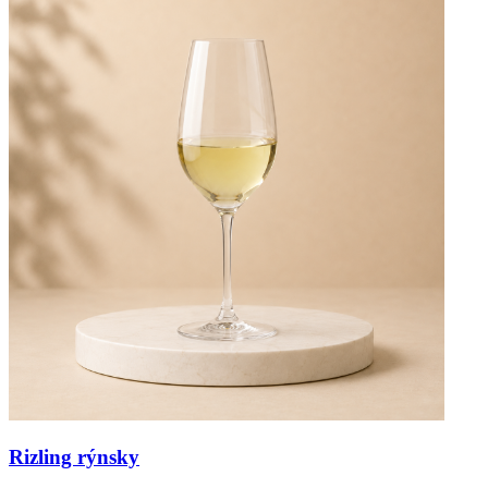
Rizling rýnsky