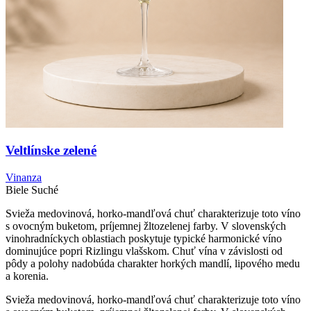
Veltlínske zelené
Vinanza
Biele
Suché
Svieža medovinová, horko-mandľová chuť charakterizuje toto víno
s ovocným buketom, príjemnej žltozelenej farby. V slovenských
vinohradníckych oblastiach poskytuje typické harmonické víno
dominujúce popri Rizlingu vlašskom. Chuť vína v závislosti od
pôdy a polohy nadobúda charakter horkých mandlí, lipového medu
a korenia.
Svieža medovinová, horko-mandľová chuť charakterizuje toto víno