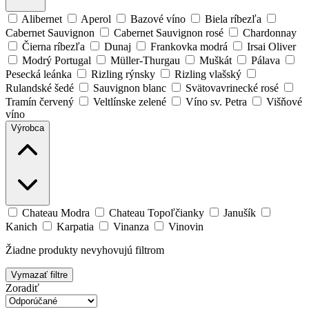
Alibernet
Aperol
Bazové víno
Biela ríbezľa
Cabernet Sauvignon
Cabernet Sauvignon rosé
Chardonnay
Čierna ríbezľa
Dunaj
Frankovka modrá
Irsai Oliver
Modrý Portugal
Müller-Thurgau
Muškát
Pálava
Pesecká leánka
Rizling rýnsky
Rizling vlašský
Rulandské šedé
Sauvignon blanc
Svätovavrinecké rosé
Tramín červený
Veltlínske zelené
Víno sv. Petra
Višňové
víno
Výrobca
Chateau Modra
Chateau Topoľčianky
Janušík
Kanich
Karpatia
Vinanza
Vinovin
Žiadne produkty nevyhovujú filtrom
Vymazať filtre
Zoradiť