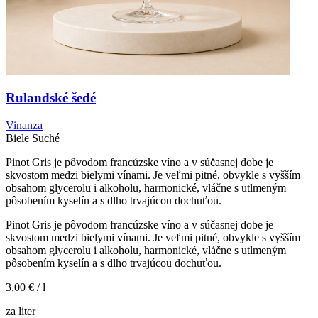
Rulandské šedé
Vinanza
Biele
Suché
Pinot Gris je pôvodom francúzske víno a v súčasnej dobe je
skvostom medzi bielymi vínami. Je veľmi pitné, obvykle s vyšším
obsahom glycerolu i alkoholu, harmonické, vláčne s utlmeným
pôsobením kyselín a s dlho trvajúcou dochuťou.
Pinot Gris je pôvodom francúzske víno a v súčasnej dobe je
skvostom medzi bielymi vínami. Je veľmi pitné, obvykle s vyšším
obsahom glycerolu i alkoholu, harmonické, vláčne s utlmeným
pôsobením kyselín a s dlho trvajúcou dochuťou.
3,00 €
/ l
za liter