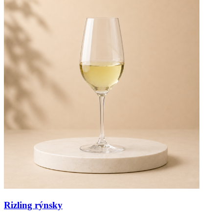
Rizling rýnsky