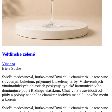
Veltlínske zelené
Vinanza
Biele
Suché
Svieža medovinová, horko-mandľová chuť charakterizuje toto víno
s ovocným buketom, príjemnej žltozelenej farby. V slovenských
vinohradníckych oblastiach poskytuje typické harmonické víno
dominujúce popri Rizlingu vlašskom. Chuť vína v závislosti od
pôdy a polohy nadobúda charakter horkých mandlí, lipového medu
a korenia.
Svieža medovinová, horko-mandľová chuť charakterizuje toto víno