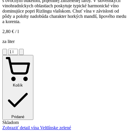
s ovocným buketom, príjemnej žltozelenej farby. V slovenských
vinohradníckych oblastiach poskytuje typické harmonické víno
dominujúce popri Rizlingu vlašskom. Chuť vína v závislosti od
pôdy a polohy nadobúda charakter horkých mandlí, lipového medu
a korenia.
2,80 €
/ l
za liter
Košík
Pridané
Skladom
Zobraziť detail
vína Veltlínske zelené