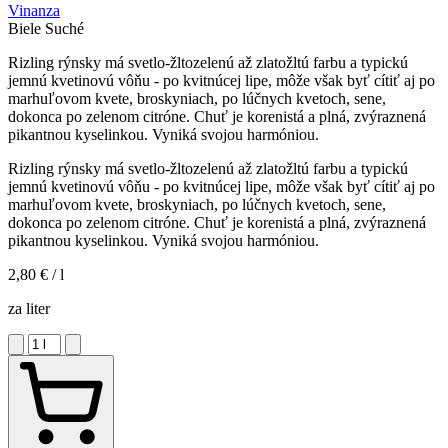
Vinanza
Biele
Suché
Rizling rýnsky má svetlo-žltozelenú až zlatožltú farbu a typickú
jemnú kvetinovú vôňu - po kvitnúcej lipe, môže však byť cítiť aj po
marhuľovom kvete, broskyniach, po lúčnych kvetoch, sene,
dokonca po zelenom citróne. Chuť je korenistá a plná, zvýraznená
pikantnou kyselinkou. Vyniká svojou harmóniou.
Rizling rýnsky má svetlo-žltozelenú až zlatožltú farbu a typickú
jemnú kvetinovú vôňu - po kvitnúcej lipe, môže však byť cítiť aj po
marhuľovom kvete, broskyniach, po lúčnych kvetoch, sene,
dokonca po zelenom citróne. Chuť je korenistá a plná, zvýraznená
pikantnou kyselinkou. Vyniká svojou harmóniou.
2,80 €
/ l
za liter