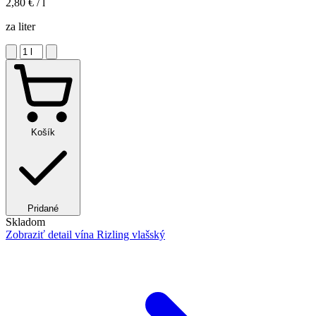
2,80 €
/ l
za liter
Košík
Pridané
Skladom
Zobraziť detail
vína Rizling vlašský