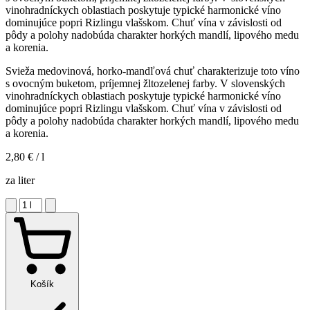
vinohradníckych oblastiach poskytuje typické harmonické víno
dominujúce popri Rizlingu vlašskom. Chuť vína v závislosti od
pôdy a polohy nadobúda charakter horkých mandlí, lipového medu
a korenia.
Svieža medovinová, horko-mandľová chuť charakterizuje toto víno
s ovocným buketom, príjemnej žltozelenej farby. V slovenských
vinohradníckych oblastiach poskytuje typické harmonické víno
dominujúce popri Rizlingu vlašskom. Chuť vína v závislosti od
pôdy a polohy nadobúda charakter horkých mandlí, lipového medu
a korenia.
2,80 €
/ l
za liter
Košík