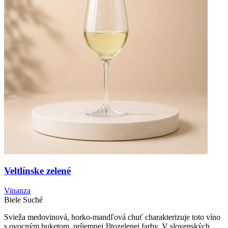
Veltlínske zelené
Vinanza
Biele
Suché
Svieža medovinová, horko-mandľová chuť charakterizuje toto víno
s ovocným buketom, príjemnej žltozelenej farby. V slovenských