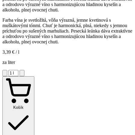
a odrodovo výrazné víno s harmonizujúcou hladinou kyselín a
alkoholu, plnej ovocnej chuti.
Farba vína je svetložltá, vôňa výrazná, jemne kvetinová s
muškátovými tónmi. Chuť je harmonická, plná, niekedy s jemnou
príchuťou po sušených marhuliach. Pesecká leánka dáva extraktívne
a odrodovo výrazné víno s harmonizujúcou hladinou kyselín a
alkoholu, plnej ovocnej chuti.
3,39 €
/ l
za liter
Košík