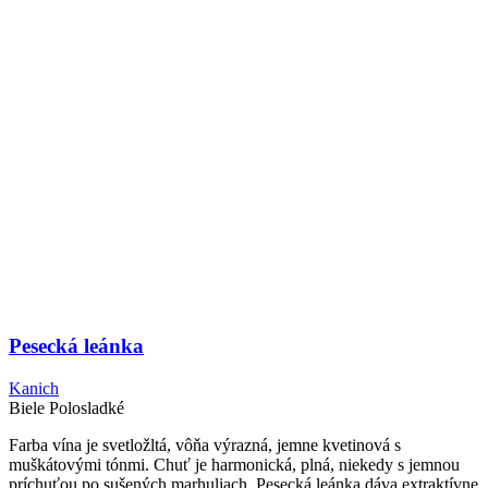
Pesecká leánka
Kanich
Biele
Polosladké
Farba vína je svetložltá, vôňa výrazná, jemne kvetinová s
muškátovými tónmi. Chuť je harmonická, plná, niekedy s jemnou
príchuťou po sušených marhuliach. Pesecká leánka dáva extraktívne