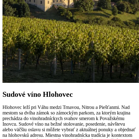
Sudové víno Hlohovec
Hlohovec leží pri Váhu medzi Trnavou, Nitrou a Piešťanmi. Nad
mestom sa dvíha zámok so zámockým parkom, za ktorým krajina
prechádza do vinohradníckych svahov smerom k Považskému
Inovcu. Sudové víno na bežné stolovanie, posedenie, návštevu
alebo väčšiu oslavu si môžete vybrať z aktuálnej ponuky a objednať
na hlohovskú adresu. Miestna vinohradnícka tradícia je kontextom