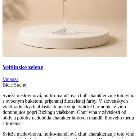
Veltlínske zelené
Vinanza
Biele
Suché
Svieža medovinová, horko-mandľová chuť charakterizuje toto víno
s ovocným buketom, príjemnej žltozelenej farby. V slovenských
vinohradníckych oblastiach poskytuje typické harmonické víno
dominujúce popri Rizlingu vlašskom. Chuť vína v závislosti od
pôdy a polohy nadobúda charakter horkých mandlí, lipového medu
a korenia.
Svieža medovinová, horko-mandľová chuť charakterizuje toto víno