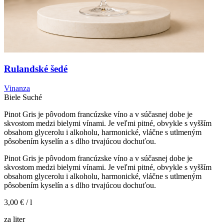
Rulandské šedé
Vinanza
Biele
Suché
Pinot Gris je pôvodom francúzske víno a v súčasnej dobe je
skvostom medzi bielymi vínami. Je veľmi pitné, obvykle s vyšším
obsahom glycerolu i alkoholu, harmonické, vláčne s utlmeným
pôsobením kyselín a s dlho trvajúcou dochuťou.
Pinot Gris je pôvodom francúzske víno a v súčasnej dobe je
skvostom medzi bielymi vínami. Je veľmi pitné, obvykle s vyšším
obsahom glycerolu i alkoholu, harmonické, vláčne s utlmeným
pôsobením kyselín a s dlho trvajúcou dochuťou.
3,00 €
/ l
za liter