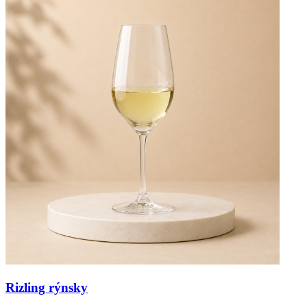
Rizling rýnsky