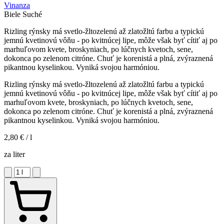
Vinanza
Biele
Suché
Rizling rýnsky má svetlo-žltozelenú až zlatožltú farbu a typickú
jemnú kvetinovú vôňu - po kvitnúcej lipe, môže však byť cítiť aj po
marhuľovom kvete, broskyniach, po lúčnych kvetoch, sene,
dokonca po zelenom citróne. Chuť je korenistá a plná, zvýraznená
pikantnou kyselinkou. Vyniká svojou harmóniou.
Rizling rýnsky má svetlo-žltozelenú až zlatožltú farbu a typickú
jemnú kvetinovú vôňu - po kvitnúcej lipe, môže však byť cítiť aj po
marhuľovom kvete, broskyniach, po lúčnych kvetoch, sene,
dokonca po zelenom citróne. Chuť je korenistá a plná, zvýraznená
pikantnou kyselinkou. Vyniká svojou harmóniou.
2,80 €
/ l
za liter