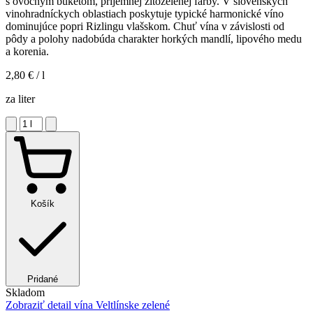
s ovocným buketom, príjemnej žltozelenej farby. V slovenských
vinohradníckych oblastiach poskytuje typické harmonické víno
dominujúce popri Rizlingu vlašskom. Chuť vína v závislosti od
pôdy a polohy nadobúda charakter horkých mandlí, lipového medu
a korenia.
2,80 €
/ l
za liter
Košík
Pridané
Skladom
Zobraziť detail
vína Veltlínske zelené