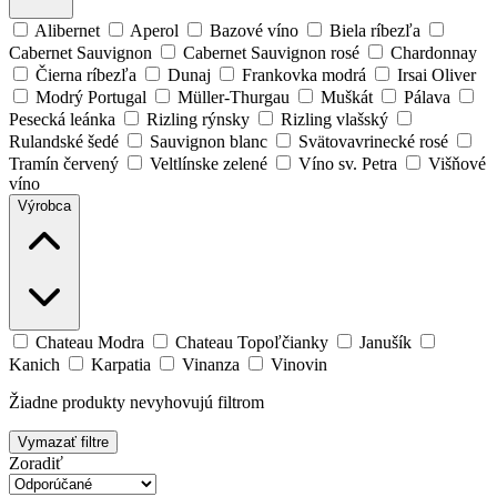
Alibernet
Aperol
Bazové víno
Biela ríbezľa
Cabernet Sauvignon
Cabernet Sauvignon rosé
Chardonnay
Čierna ríbezľa
Dunaj
Frankovka modrá
Irsai Oliver
Modrý Portugal
Müller-Thurgau
Muškát
Pálava
Pesecká leánka
Rizling rýnsky
Rizling vlašský
Rulandské šedé
Sauvignon blanc
Svätovavrinecké rosé
Tramín červený
Veltlínske zelené
Víno sv. Petra
Višňové
víno
Výrobca
Chateau Modra
Chateau Topoľčianky
Janušík
Kanich
Karpatia
Vinanza
Vinovin
Žiadne produkty nevyhovujú filtrom
Vymazať filtre
Zoradiť