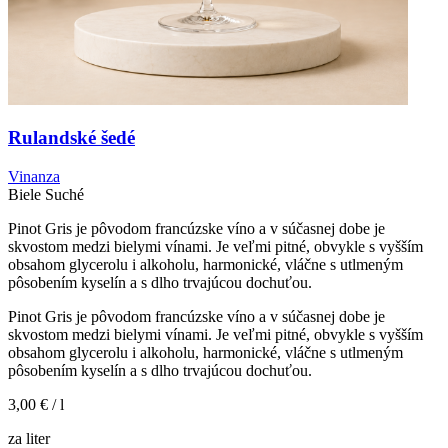
Rulandské šedé
Vinanza
Biele
Suché
Pinot Gris je pôvodom francúzske víno a v súčasnej dobe je
skvostom medzi bielymi vínami. Je veľmi pitné, obvykle s vyšším
obsahom glycerolu i alkoholu, harmonické, vláčne s utlmeným
pôsobením kyselín a s dlho trvajúcou dochuťou.
Pinot Gris je pôvodom francúzske víno a v súčasnej dobe je
skvostom medzi bielymi vínami. Je veľmi pitné, obvykle s vyšším
obsahom glycerolu i alkoholu, harmonické, vláčne s utlmeným
pôsobením kyselín a s dlho trvajúcou dochuťou.
3,00 €
/ l
za liter