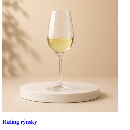
Rizling rýnsky