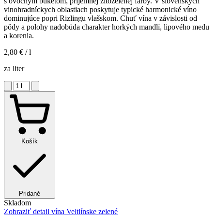
s ovocným buketom, príjemnej žltozelenej farby. V slovenských
vinohradníckych oblastiach poskytuje typické harmonické víno
dominujúce popri Rizlingu vlašskom. Chuť vína v závislosti od
pôdy a polohy nadobúda charakter horkých mandlí, lipového medu
a korenia.
2,80 €
/ l
za liter
Košík
Pridané
Skladom
Zobraziť detail
vína Veltlínske zelené