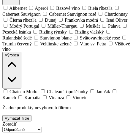
Alibernet
Aperol
Bazové víno
Biela ríbezľa
Cabernet Sauvignon
Cabernet Sauvignon rosé
Chardonnay
Čierna ríbezľa
Dunaj
Frankovka modrá
Irsai Oliver
Modrý Portugal
Müller-Thurgau
Muškát
Pálava
Pesecká leánka
Rizling rýnsky
Rizling vlašský
Rulandské šedé
Sauvignon blanc
Svätovavrinecké rosé
Tramín červený
Veltlínske zelené
Víno sv. Petra
Višňové
víno
Výrobca
Chateau Modra
Chateau Topoľčianky
Janušík
Kanich
Karpatia
Vinanza
Vinovin
Žiadne produkty nevyhovujú filtrom
Vymazať filtre
Zoradiť