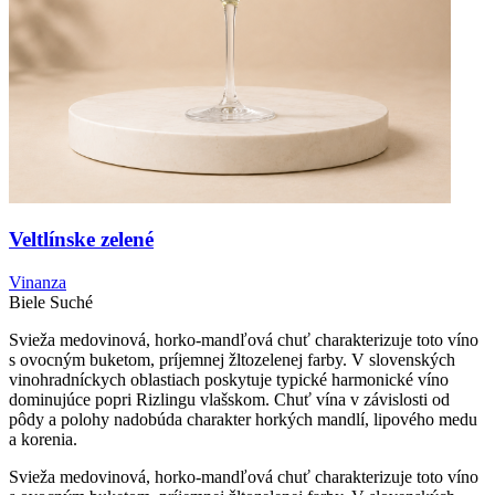
Veltlínske zelené
Vinanza
Biele
Suché
Svieža medovinová, horko-mandľová chuť charakterizuje toto víno
s ovocným buketom, príjemnej žltozelenej farby. V slovenských
vinohradníckych oblastiach poskytuje typické harmonické víno
dominujúce popri Rizlingu vlašskom. Chuť vína v závislosti od
pôdy a polohy nadobúda charakter horkých mandlí, lipového medu
a korenia.
Svieža medovinová, horko-mandľová chuť charakterizuje toto víno