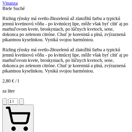
Vinanza
Biele
Suché
Rizling rýnsky má svetlo-žltozelenú až zlatožltú farbu a typickú
jemnú kvetinovú vôňu - po kvitnúcej lipe, môže však byť cítiť aj po
marhuľovom kvete, broskyniach, po lúčnych kvetoch, sene,
dokonca po zelenom citróne. Chuť je korenistá a plná, zvýraznená
pikantnou kyselinkou. Vyniká svojou harmóniou.
Rizling rýnsky má svetlo-žltozelenú až zlatožltú farbu a typickú
jemnú kvetinovú vôňu - po kvitnúcej lipe, môže však byť cítiť aj po
marhuľovom kvete, broskyniach, po lúčnych kvetoch, sene,
dokonca po zelenom citróne. Chuť je korenistá a plná, zvýraznená
pikantnou kyselinkou. Vyniká svojou harmóniou.
2,80 €
/ l
za liter