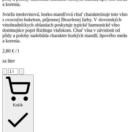
a korenia.
Svieža medovinová, horko-mandľová chuť charakterizuje toto víno
s ovocným buketom, príjemnej žltozelenej farby. V slovenských
vinohradníckych oblastiach poskytuje typické harmonické víno
dominujúce popri Rizlingu vlašskom. Chuť vína v závislosti od
pôdy a polohy nadobúda charakter horkých mandlí, lipového medu
a korenia.
2,80 €
/ l
za liter
Košík