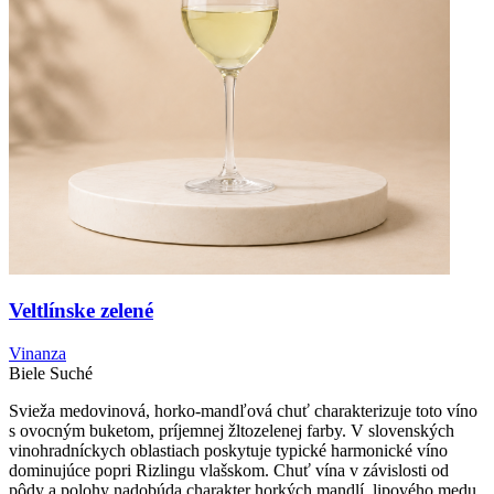
Veltlínske zelené
Vinanza
Biele
Suché
Svieža medovinová, horko-mandľová chuť charakterizuje toto víno
s ovocným buketom, príjemnej žltozelenej farby. V slovenských
vinohradníckych oblastiach poskytuje typické harmonické víno
dominujúce popri Rizlingu vlašskom. Chuť vína v závislosti od
pôdy a polohy nadobúda charakter horkých mandlí, lipového medu