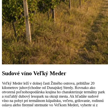
Sudové víno Veľký Meder
Veľký Meder leží v dolnej časti Žitného ostrova, približne 20
kilometrov juhovýchodne od Dunajskej Stredy. Rovnako ako
otvorená poľnohospodárska krajina ho charakterizuje termálny park
a rozľahlý dubový lesopark na okraji mesta. Ak hľadáte sudové
víno na pobyt pri termálnom kúpalisku, večeru, grilovanie, rodinnú
oslavu alebo firemné stretnutie vo Veľkom Mederi, vyberte si z