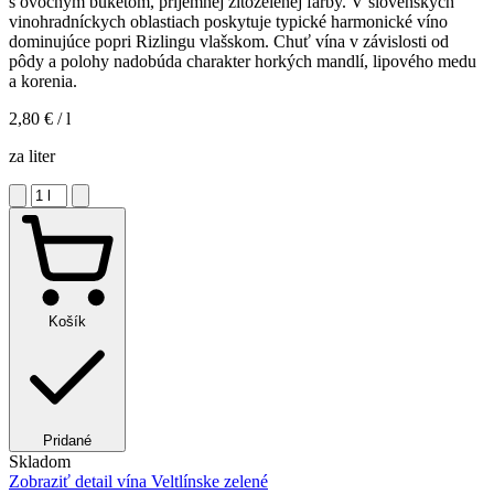
s ovocným buketom, príjemnej žltozelenej farby. V slovenských
vinohradníckych oblastiach poskytuje typické harmonické víno
dominujúce popri Rizlingu vlašskom. Chuť vína v závislosti od
pôdy a polohy nadobúda charakter horkých mandlí, lipového medu
a korenia.
2,80 €
/ l
za liter
Košík
Pridané
Skladom
Zobraziť detail
vína Veltlínske zelené