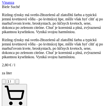
Vinanza
Biele
Suché
Rizling rýnsky má svetlo-žltozelenú až zlatožltú farbu a typickú
jemnú kvetinovú vôňu - po kvitnúcej lipe, môže však byť cítiť aj po
marhuľovom kvete, broskyniach, po lúčnych kvetoch, sene,
dokonca po zelenom citróne. Chuť je korenistá a plná, zvýraznená
pikantnou kyselinkou. Vyniká svojou harmóniou.
Rizling rýnsky má svetlo-žltozelenú až zlatožltú farbu a typickú
jemnú kvetinovú vôňu - po kvitnúcej lipe, môže však byť cítiť aj po
marhuľovom kvete, broskyniach, po lúčnych kvetoch, sene,
dokonca po zelenom citróne. Chuť je korenistá a plná, zvýraznená
pikantnou kyselinkou. Vyniká svojou harmóniou.
2,80 €
/ l
za liter