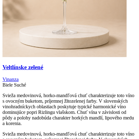
Veltlínske zelené
Vinanza
Biele
Suché
Svieža medovinová, horko-mandľová chuť charakterizuje toto víno
s ovocným buketom, príjemnej žltozelenej farby. V slovenských
vinohradníckych oblastiach poskytuje typické harmonické víno
dominujúce popri Rizlingu vlašskom. Chuť vína v závislosti od
pôdy a polohy nadobúda charakter horkých mandlí, lipového medu
a korenia.
Svieža medovinová, horko-mandľová chuť charakterizuje toto víno