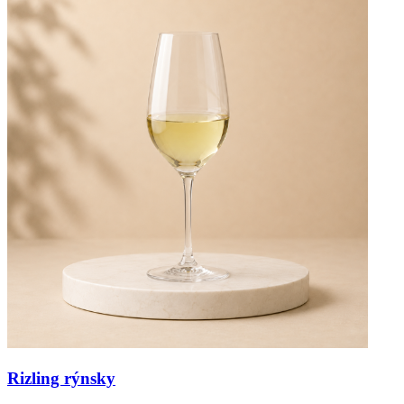
Rizling rýnsky