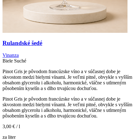
Rulandské šedé
Vinanza
Biele
Suché
Pinot Gris je pôvodom francúzske víno a v súčasnej dobe je
skvostom medzi bielymi vínami. Je veľmi pitné, obvykle s vyšším
obsahom glycerolu i alkoholu, harmonické, vláčne s utlmeným
pôsobením kyselín a s dlho trvajúcou dochuťou.
Pinot Gris je pôvodom francúzske víno a v súčasnej dobe je
skvostom medzi bielymi vínami. Je veľmi pitné, obvykle s vyšším
obsahom glycerolu i alkoholu, harmonické, vláčne s utlmeným
pôsobením kyselín a s dlho trvajúcou dochuťou.
3,00 €
/ l
za liter