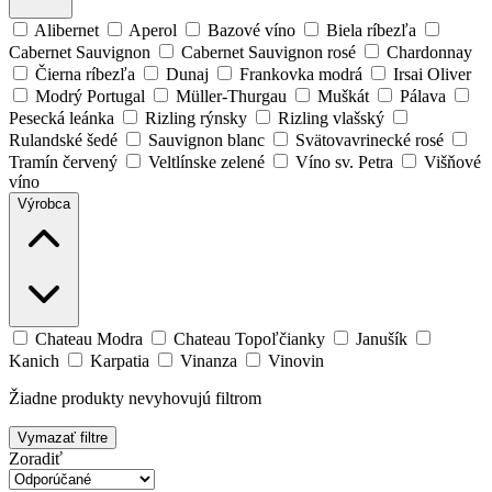
Alibernet
Aperol
Bazové víno
Biela ríbezľa
Cabernet Sauvignon
Cabernet Sauvignon rosé
Chardonnay
Čierna ríbezľa
Dunaj
Frankovka modrá
Irsai Oliver
Modrý Portugal
Müller-Thurgau
Muškát
Pálava
Pesecká leánka
Rizling rýnsky
Rizling vlašský
Rulandské šedé
Sauvignon blanc
Svätovavrinecké rosé
Tramín červený
Veltlínske zelené
Víno sv. Petra
Višňové
víno
Výrobca
Chateau Modra
Chateau Topoľčianky
Janušík
Kanich
Karpatia
Vinanza
Vinovin
Žiadne produkty nevyhovujú filtrom
Vymazať filtre
Zoradiť