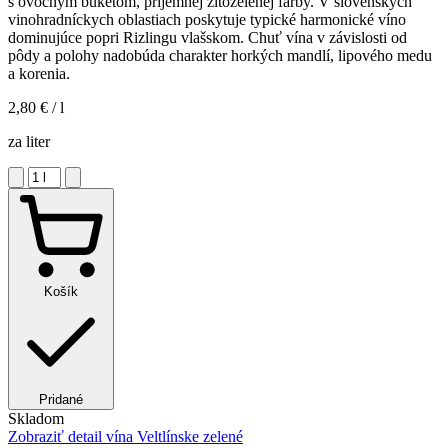
s ovocným buketom, príjemnej žltozelenej farby. V slovenských
vinohradníckych oblastiach poskytuje typické harmonické víno
dominujúce popri Rizlingu vlašskom. Chuť vína v závislosti od
pôdy a polohy nadobúda charakter horkých mandlí, lipového medu
a korenia.
2,80 €
/ l
za liter
Košík
Pridané
Skladom
Zobraziť detail
vína Veltlínske zelené