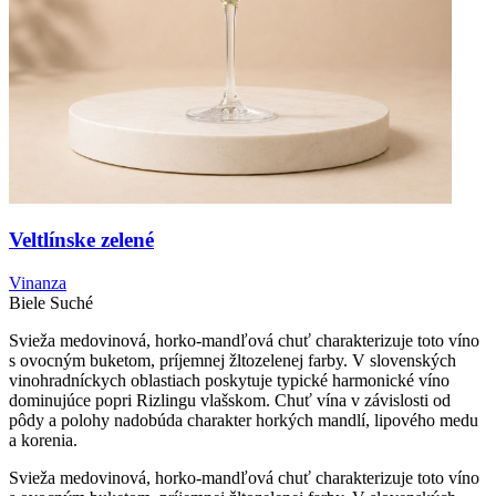
Veltlínske zelené
Vinanza
Biele
Suché
Svieža medovinová, horko-mandľová chuť charakterizuje toto víno
s ovocným buketom, príjemnej žltozelenej farby. V slovenských
vinohradníckych oblastiach poskytuje typické harmonické víno
dominujúce popri Rizlingu vlašskom. Chuť vína v závislosti od
pôdy a polohy nadobúda charakter horkých mandlí, lipového medu
a korenia.
Svieža medovinová, horko-mandľová chuť charakterizuje toto víno