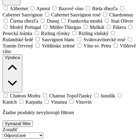
Alibernet
Aperol
Bazové víno
Biela ríbezľa
Cabernet Sauvignon
Cabernet Sauvignon rosé
Chardonnay
Čierna ríbezľa
Dunaj
Frankovka modrá
Irsai Oliver
Modrý Portugal
Müller-Thurgau
Muškát
Pálava
Pesecká leánka
Rizling rýnsky
Rizling vlašský
Rulandské šedé
Sauvignon blanc
Svätovavrinecké rosé
Tramín červený
Veltlínske zelené
Víno sv. Petra
Višňové
víno
Výrobca
Chateau Modra
Chateau Topoľčianky
Janušík
Kanich
Karpatia
Vinanza
Vinovin
Žiadne produkty nevyhovujú filtrom
Vymazať filtre
Zoradiť