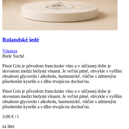
Rulandské šedé
Vinanza
Biele
Suché
Pinot Gris je pôvodom francúzske víno a v súčasnej dobe je
skvostom medzi bielymi vínami. Je veľmi pitné, obvykle s vyšším
obsahom glycerolu i alkoholu, harmonické, vláčne s utlmeným
pôsobením kyselín a s dlho trvajúcou dochuťou.
Pinot Gris je pôvodom francúzske víno a v súčasnej dobe je
skvostom medzi bielymi vínami. Je veľmi pitné, obvykle s vyšším
obsahom glycerolu i alkoholu, harmonické, vláčne s utlmeným
pôsobením kyselín a s dlho trvajúcou dochuťou.
3,00 €
/ l
za liter