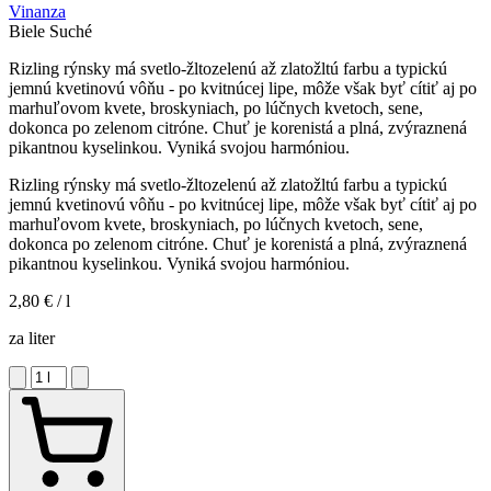
Vinanza
Biele
Suché
Rizling rýnsky má svetlo-žltozelenú až zlatožltú farbu a typickú
jemnú kvetinovú vôňu - po kvitnúcej lipe, môže však byť cítiť aj po
marhuľovom kvete, broskyniach, po lúčnych kvetoch, sene,
dokonca po zelenom citróne. Chuť je korenistá a plná, zvýraznená
pikantnou kyselinkou. Vyniká svojou harmóniou.
Rizling rýnsky má svetlo-žltozelenú až zlatožltú farbu a typickú
jemnú kvetinovú vôňu - po kvitnúcej lipe, môže však byť cítiť aj po
marhuľovom kvete, broskyniach, po lúčnych kvetoch, sene,
dokonca po zelenom citróne. Chuť je korenistá a plná, zvýraznená
pikantnou kyselinkou. Vyniká svojou harmóniou.
2,80 €
/ l
za liter