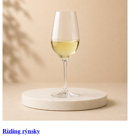
Rizling rýnsky