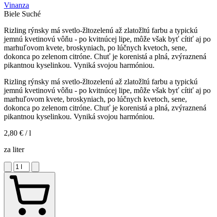
Vinanza
Biele
Suché
Rizling rýnsky má svetlo-žltozelenú až zlatožltú farbu a typickú
jemnú kvetinovú vôňu - po kvitnúcej lipe, môže však byť cítiť aj po
marhuľovom kvete, broskyniach, po lúčnych kvetoch, sene,
dokonca po zelenom citróne. Chuť je korenistá a plná, zvýraznená
pikantnou kyselinkou. Vyniká svojou harmóniou.
Rizling rýnsky má svetlo-žltozelenú až zlatožltú farbu a typickú
jemnú kvetinovú vôňu - po kvitnúcej lipe, môže však byť cítiť aj po
marhuľovom kvete, broskyniach, po lúčnych kvetoch, sene,
dokonca po zelenom citróne. Chuť je korenistá a plná, zvýraznená
pikantnou kyselinkou. Vyniká svojou harmóniou.
2,80 €
/ l
za liter