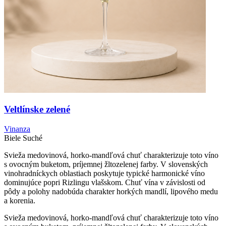
Veltlínske zelené
Vinanza
Biele
Suché
Svieža medovinová, horko-mandľová chuť charakterizuje toto víno
s ovocným buketom, príjemnej žltozelenej farby. V slovenských
vinohradníckych oblastiach poskytuje typické harmonické víno
dominujúce popri Rizlingu vlašskom. Chuť vína v závislosti od
pôdy a polohy nadobúda charakter horkých mandlí, lipového medu
a korenia.
Svieža medovinová, horko-mandľová chuť charakterizuje toto víno