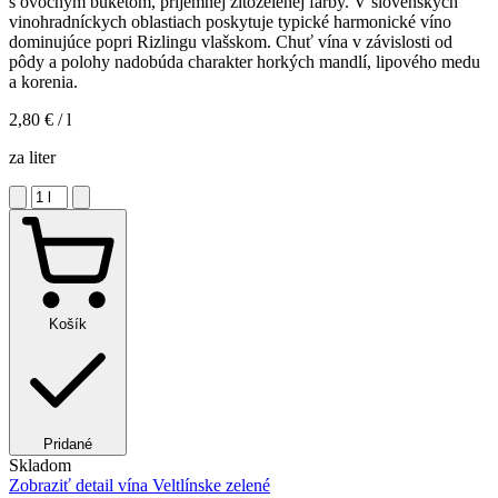
s ovocným buketom, príjemnej žltozelenej farby. V slovenských
vinohradníckych oblastiach poskytuje typické harmonické víno
dominujúce popri Rizlingu vlašskom. Chuť vína v závislosti od
pôdy a polohy nadobúda charakter horkých mandlí, lipového medu
a korenia.
2,80 €
/ l
za liter
Košík
Pridané
Skladom
Zobraziť detail
vína Veltlínske zelené