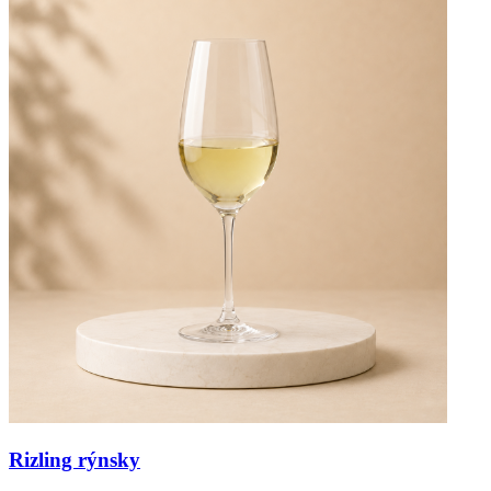
Rizling rýnsky