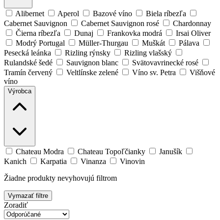
Alibernet
Aperol
Bazové víno
Biela ríbezľa
Cabernet Sauvignon
Cabernet Sauvignon rosé
Chardonnay
Čierna ríbezľa
Dunaj
Frankovka modrá
Irsai Oliver
Modrý Portugal
Müller-Thurgau
Muškát
Pálava
Pesecká leánka
Rizling rýnsky
Rizling vlašský
Rulandské šedé
Sauvignon blanc
Svätovavrinecké rosé
Tramín červený
Veltlínske zelené
Víno sv. Petra
Višňové
víno
Výrobca
Chateau Modra
Chateau Topoľčianky
Janušík
Kanich
Karpatia
Vinanza
Vinovin
Žiadne produkty nevyhovujú filtrom
Vymazať filtre
Zoradiť