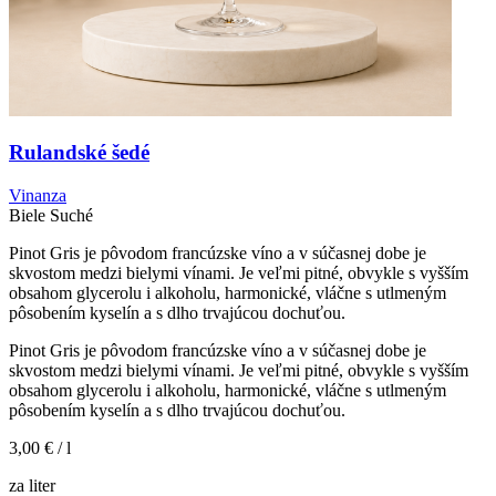
Rulandské šedé
Vinanza
Biele
Suché
Pinot Gris je pôvodom francúzske víno a v súčasnej dobe je
skvostom medzi bielymi vínami. Je veľmi pitné, obvykle s vyšším
obsahom glycerolu i alkoholu, harmonické, vláčne s utlmeným
pôsobením kyselín a s dlho trvajúcou dochuťou.
Pinot Gris je pôvodom francúzske víno a v súčasnej dobe je
skvostom medzi bielymi vínami. Je veľmi pitné, obvykle s vyšším
obsahom glycerolu i alkoholu, harmonické, vláčne s utlmeným
pôsobením kyselín a s dlho trvajúcou dochuťou.
3,00 €
/ l
za liter