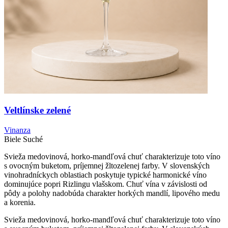
Veltlínske zelené
Vinanza
Biele
Suché
Svieža medovinová, horko-mandľová chuť charakterizuje toto víno
s ovocným buketom, príjemnej žltozelenej farby. V slovenských
vinohradníckych oblastiach poskytuje typické harmonické víno
dominujúce popri Rizlingu vlašskom. Chuť vína v závislosti od
pôdy a polohy nadobúda charakter horkých mandlí, lipového medu
a korenia.
Svieža medovinová, horko-mandľová chuť charakterizuje toto víno