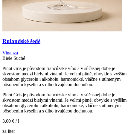
Rulandské šedé
Vinanza
Biele
Suché
Pinot Gris je pôvodom francúzske víno a v súčasnej dobe je
skvostom medzi bielymi vínami. Je veľmi pitné, obvykle s vyšším
obsahom glycerolu i alkoholu, harmonické, vláčne s utlmeným
pôsobením kyselín a s dlho trvajúcou dochuťou.
Pinot Gris je pôvodom francúzske víno a v súčasnej dobe je
skvostom medzi bielymi vínami. Je veľmi pitné, obvykle s vyšším
obsahom glycerolu i alkoholu, harmonické, vláčne s utlmeným
pôsobením kyselín a s dlho trvajúcou dochuťou.
3,00 €
/ l
za liter