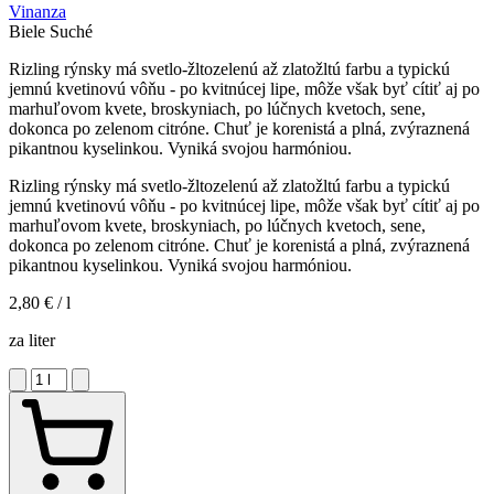
Vinanza
Biele
Suché
Rizling rýnsky má svetlo-žltozelenú až zlatožltú farbu a typickú
jemnú kvetinovú vôňu - po kvitnúcej lipe, môže však byť cítiť aj po
marhuľovom kvete, broskyniach, po lúčnych kvetoch, sene,
dokonca po zelenom citróne. Chuť je korenistá a plná, zvýraznená
pikantnou kyselinkou. Vyniká svojou harmóniou.
Rizling rýnsky má svetlo-žltozelenú až zlatožltú farbu a typickú
jemnú kvetinovú vôňu - po kvitnúcej lipe, môže však byť cítiť aj po
marhuľovom kvete, broskyniach, po lúčnych kvetoch, sene,
dokonca po zelenom citróne. Chuť je korenistá a plná, zvýraznená
pikantnou kyselinkou. Vyniká svojou harmóniou.
2,80 €
/ l
za liter