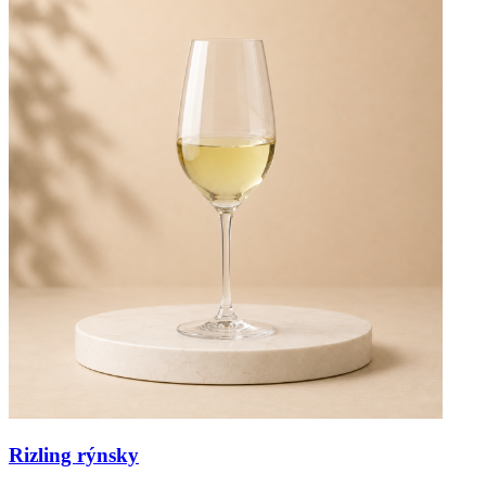
Rizling rýnsky