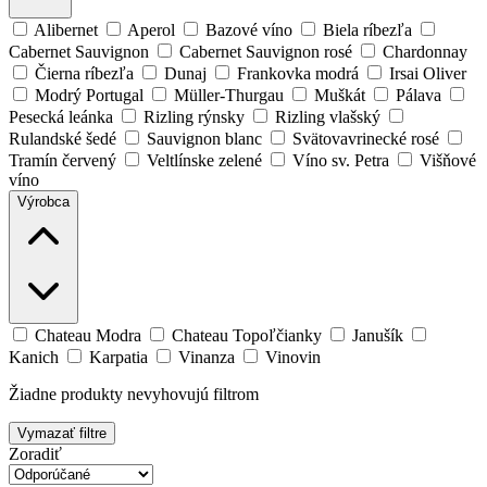
Alibernet
Aperol
Bazové víno
Biela ríbezľa
Cabernet Sauvignon
Cabernet Sauvignon rosé
Chardonnay
Čierna ríbezľa
Dunaj
Frankovka modrá
Irsai Oliver
Modrý Portugal
Müller-Thurgau
Muškát
Pálava
Pesecká leánka
Rizling rýnsky
Rizling vlašský
Rulandské šedé
Sauvignon blanc
Svätovavrinecké rosé
Tramín červený
Veltlínske zelené
Víno sv. Petra
Višňové
víno
Výrobca
Chateau Modra
Chateau Topoľčianky
Janušík
Kanich
Karpatia
Vinanza
Vinovin
Žiadne produkty nevyhovujú filtrom
Vymazať filtre
Zoradiť