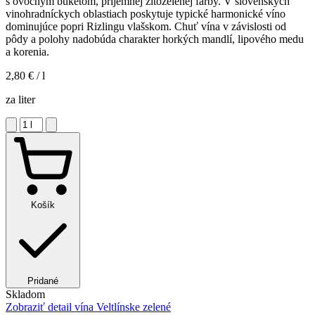
s ovocným buketom, príjemnej žltozelenej farby. V slovenských
vinohradníckych oblastiach poskytuje typické harmonické víno
dominujúce popri Rizlingu vlašskom. Chuť vína v závislosti od
pôdy a polohy nadobúda charakter horkých mandlí, lipového medu
a korenia.
2,80 €
/ l
za liter
Košík
Pridané
Skladom
Zobraziť detail
vína Veltlínske zelené