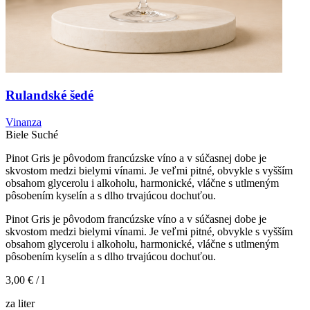
Rulandské šedé
Vinanza
Biele
Suché
Pinot Gris je pôvodom francúzske víno a v súčasnej dobe je
skvostom medzi bielymi vínami. Je veľmi pitné, obvykle s vyšším
obsahom glycerolu i alkoholu, harmonické, vláčne s utlmeným
pôsobením kyselín a s dlho trvajúcou dochuťou.
Pinot Gris je pôvodom francúzske víno a v súčasnej dobe je
skvostom medzi bielymi vínami. Je veľmi pitné, obvykle s vyšším
obsahom glycerolu i alkoholu, harmonické, vláčne s utlmeným
pôsobením kyselín a s dlho trvajúcou dochuťou.
3,00 €
/ l
za liter