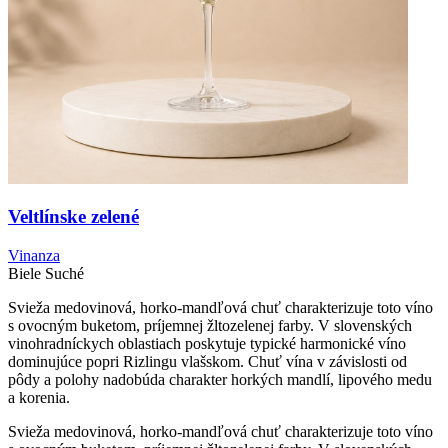
Veltlínske zelené
Vinanza
Biele
Suché
Svieža medovinová, horko-mandľová chuť charakterizuje toto víno
s ovocným buketom, príjemnej žltozelenej farby. V slovenských
vinohradníckych oblastiach poskytuje typické harmonické víno
dominujúce popri Rizlingu vlašskom. Chuť vína v závislosti od
pôdy a polohy nadobúda charakter horkých mandlí, lipového medu
a korenia.
Svieža medovinová, horko-mandľová chuť charakterizuje toto víno