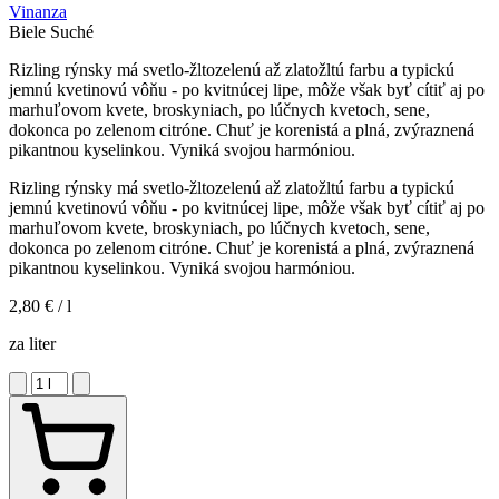
Vinanza
Biele
Suché
Rizling rýnsky má svetlo-žltozelenú až zlatožltú farbu a typickú
jemnú kvetinovú vôňu - po kvitnúcej lipe, môže však byť cítiť aj po
marhuľovom kvete, broskyniach, po lúčnych kvetoch, sene,
dokonca po zelenom citróne. Chuť je korenistá a plná, zvýraznená
pikantnou kyselinkou. Vyniká svojou harmóniou.
Rizling rýnsky má svetlo-žltozelenú až zlatožltú farbu a typickú
jemnú kvetinovú vôňu - po kvitnúcej lipe, môže však byť cítiť aj po
marhuľovom kvete, broskyniach, po lúčnych kvetoch, sene,
dokonca po zelenom citróne. Chuť je korenistá a plná, zvýraznená
pikantnou kyselinkou. Vyniká svojou harmóniou.
2,80 €
/ l
za liter