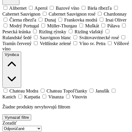
Alibernet
Aperol
Bazové víno
Biela ríbezľa
Cabernet Sauvignon
Cabernet Sauvignon rosé
Chardonnay
Čierna ríbezľa
Dunaj
Frankovka modrá
Irsai Oliver
Modrý Portugal
Müller-Thurgau
Muškát
Pálava
Pesecká leánka
Rizling rýnsky
Rizling vlašský
Rulandské šedé
Sauvignon blanc
Svätovavrinecké rosé
Tramín červený
Veltlínske zelené
Víno sv. Petra
Višňové
víno
Výrobca
Chateau Modra
Chateau Topoľčianky
Janušík
Kanich
Karpatia
Vinanza
Vinovin
Žiadne produkty nevyhovujú filtrom
Vymazať filtre
Zoradiť