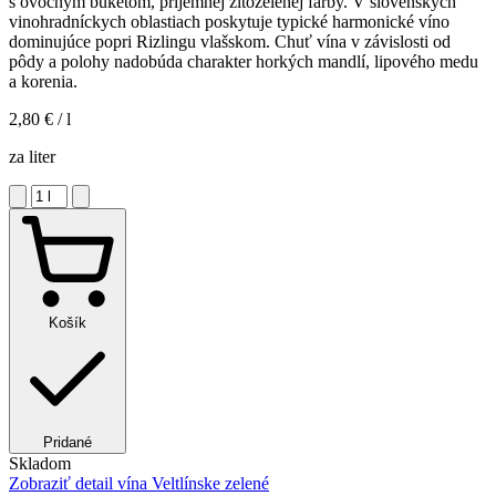
s ovocným buketom, príjemnej žltozelenej farby. V slovenských
vinohradníckych oblastiach poskytuje typické harmonické víno
dominujúce popri Rizlingu vlašskom. Chuť vína v závislosti od
pôdy a polohy nadobúda charakter horkých mandlí, lipového medu
a korenia.
2,80 €
/ l
za liter
Košík
Pridané
Skladom
Zobraziť detail
vína Veltlínske zelené