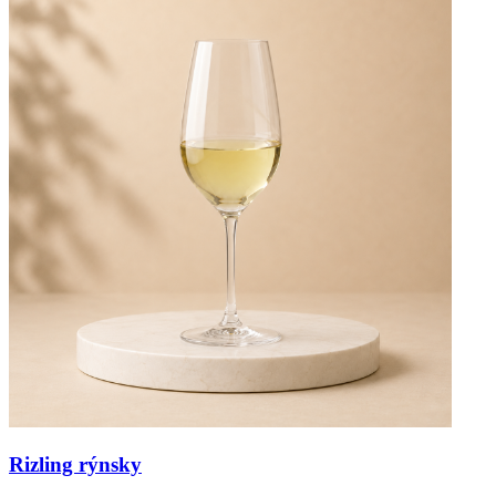
Rizling rýnsky