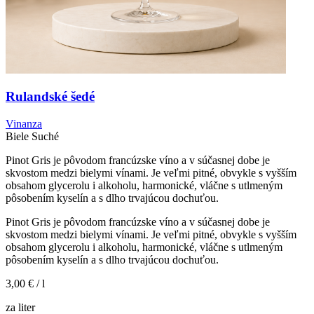
Rulandské šedé
Vinanza
Biele
Suché
Pinot Gris je pôvodom francúzske víno a v súčasnej dobe je
skvostom medzi bielymi vínami. Je veľmi pitné, obvykle s vyšším
obsahom glycerolu i alkoholu, harmonické, vláčne s utlmeným
pôsobením kyselín a s dlho trvajúcou dochuťou.
Pinot Gris je pôvodom francúzske víno a v súčasnej dobe je
skvostom medzi bielymi vínami. Je veľmi pitné, obvykle s vyšším
obsahom glycerolu i alkoholu, harmonické, vláčne s utlmeným
pôsobením kyselín a s dlho trvajúcou dochuťou.
3,00 €
/ l
za liter