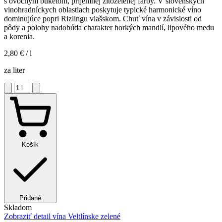
s ovocným buketom, príjemnej žltozelenej farby. V slovenských
vinohradníckych oblastiach poskytuje typické harmonické víno
dominujúce popri Rizlingu vlašskom. Chuť vína v závislosti od
pôdy a polohy nadobúda charakter horkých mandlí, lipového medu
a korenia.
2,80 €
/ l
za liter
Košík
Pridané
Skladom
Zobraziť detail
vína Veltlínske zelené