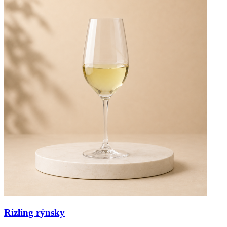
Rizling rýnsky