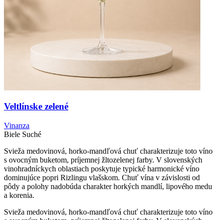
Veltlínske zelené
Vinanza
Biele
Suché
Svieža medovinová, horko-mandľová chuť charakterizuje toto víno
s ovocným buketom, príjemnej žltozelenej farby. V slovenských
vinohradníckych oblastiach poskytuje typické harmonické víno
dominujúce popri Rizlingu vlašskom. Chuť vína v závislosti od
pôdy a polohy nadobúda charakter horkých mandlí, lipového medu
a korenia.
Svieža medovinová, horko-mandľová chuť charakterizuje toto víno