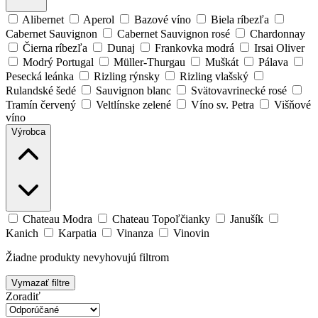
Alibernet
Aperol
Bazové víno
Biela ríbezľa
Cabernet Sauvignon
Cabernet Sauvignon rosé
Chardonnay
Čierna ríbezľa
Dunaj
Frankovka modrá
Irsai Oliver
Modrý Portugal
Müller-Thurgau
Muškát
Pálava
Pesecká leánka
Rizling rýnsky
Rizling vlašský
Rulandské šedé
Sauvignon blanc
Svätovavrinecké rosé
Tramín červený
Veltlínske zelené
Víno sv. Petra
Višňové
víno
Výrobca
Chateau Modra
Chateau Topoľčianky
Janušík
Kanich
Karpatia
Vinanza
Vinovin
Žiadne produkty nevyhovujú filtrom
Vymazať filtre
Zoradiť