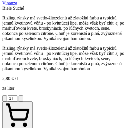
Vinanza
Biele
Suché
Rizling rýnsky má svetlo-žltozelenú až zlatožltú farbu a typickú
jemnú kvetinovú vôňu - po kvitnúcej lipe, môže však byť cítiť aj po
marhuľovom kvete, broskyniach, po lúčnych kvetoch, sene,
dokonca po zelenom citróne. Chuť je korenistá a plná, zvýraznená
pikantnou kyselinkou. Vyniká svojou harmóniou.
Rizling rýnsky má svetlo-žltozelenú až zlatožltú farbu a typickú
jemnú kvetinovú vôňu - po kvitnúcej lipe, môže však byť cítiť aj po
marhuľovom kvete, broskyniach, po lúčnych kvetoch, sene,
dokonca po zelenom citróne. Chuť je korenistá a plná, zvýraznená
pikantnou kyselinkou. Vyniká svojou harmóniou.
2,80 €
/ l
za liter