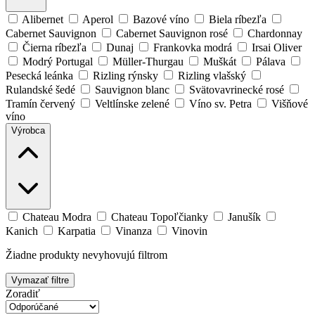
Alibernet
Aperol
Bazové víno
Biela ríbezľa
Cabernet Sauvignon
Cabernet Sauvignon rosé
Chardonnay
Čierna ríbezľa
Dunaj
Frankovka modrá
Irsai Oliver
Modrý Portugal
Müller-Thurgau
Muškát
Pálava
Pesecká leánka
Rizling rýnsky
Rizling vlašský
Rulandské šedé
Sauvignon blanc
Svätovavrinecké rosé
Tramín červený
Veltlínske zelené
Víno sv. Petra
Višňové
víno
Výrobca
Chateau Modra
Chateau Topoľčianky
Janušík
Kanich
Karpatia
Vinanza
Vinovin
Žiadne produkty nevyhovujú filtrom
Vymazať filtre
Zoradiť