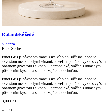
Rulandské šedé
Vinanza
Biele
Suché
Pinot Gris je pôvodom francúzske víno a v súčasnej dobe je
skvostom medzi bielymi vínami. Je veľmi pitné, obvykle s vyšším
obsahom glycerolu i alkoholu, harmonické, vláčne s utlmeným
pôsobením kyselín a s dlho trvajúcou dochuťou.
Pinot Gris je pôvodom francúzske víno a v súčasnej dobe je
skvostom medzi bielymi vínami. Je veľmi pitné, obvykle s vyšším
obsahom glycerolu i alkoholu, harmonické, vláčne s utlmeným
pôsobením kyselín a s dlho trvajúcou dochuťou.
3,00 €
/ l
za liter