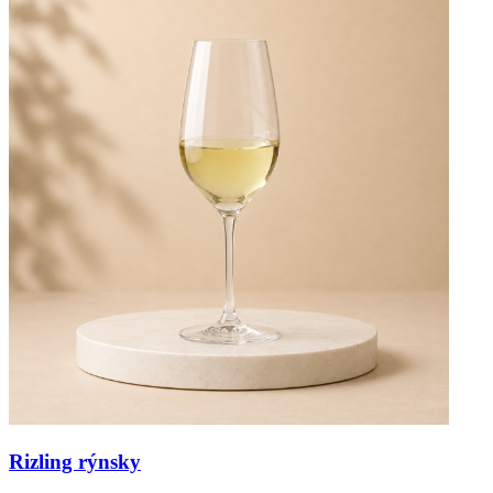
Rizling rýnsky