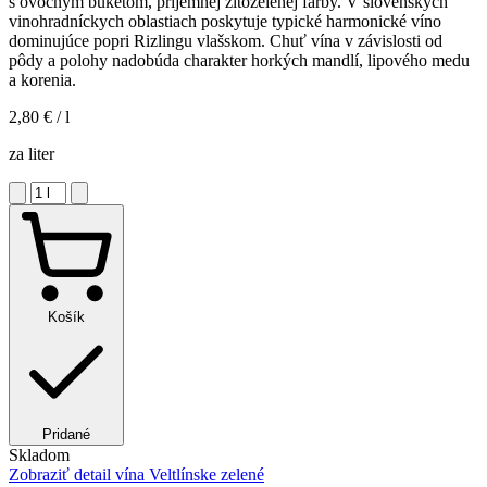
s ovocným buketom, príjemnej žltozelenej farby. V slovenských
vinohradníckych oblastiach poskytuje typické harmonické víno
dominujúce popri Rizlingu vlašskom. Chuť vína v závislosti od
pôdy a polohy nadobúda charakter horkých mandlí, lipového medu
a korenia.
2,80 €
/ l
za liter
Košík
Pridané
Skladom
Zobraziť detail
vína Veltlínske zelené