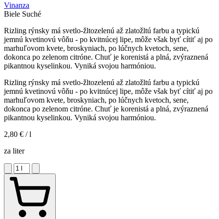
Vinanza
Biele
Suché
Rizling rýnsky má svetlo-žltozelenú až zlatožltú farbu a typickú
jemnú kvetinovú vôňu - po kvitnúcej lipe, môže však byť cítiť aj po
marhuľovom kvete, broskyniach, po lúčnych kvetoch, sene,
dokonca po zelenom citróne. Chuť je korenistá a plná, zvýraznená
pikantnou kyselinkou. Vyniká svojou harmóniou.
Rizling rýnsky má svetlo-žltozelenú až zlatožltú farbu a typickú
jemnú kvetinovú vôňu - po kvitnúcej lipe, môže však byť cítiť aj po
marhuľovom kvete, broskyniach, po lúčnych kvetoch, sene,
dokonca po zelenom citróne. Chuť je korenistá a plná, zvýraznená
pikantnou kyselinkou. Vyniká svojou harmóniou.
2,80 €
/ l
za liter