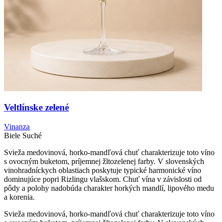
Veltlínske zelené
Vinanza
Biele
Suché
Svieža medovinová, horko-mandľová chuť charakterizuje toto víno
s ovocným buketom, príjemnej žltozelenej farby. V slovenských
vinohradníckych oblastiach poskytuje typické harmonické víno
dominujúce popri Rizlingu vlašskom. Chuť vína v závislosti od
pôdy a polohy nadobúda charakter horkých mandlí, lipového medu
a korenia.
Svieža medovinová, horko-mandľová chuť charakterizuje toto víno