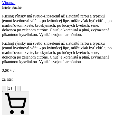
Vinanza
Biele
Suché
Rizling rýnsky má svetlo-žltozelenú až zlatožltú farbu a typickú
jemnú kvetinovú vôňu - po kvitnúcej lipe, môže však byť cítiť aj po
marhuľovom kvete, broskyniach, po lúčnych kvetoch, sene,
dokonca po zelenom citróne. Chuť je korenistá a plná, zvýraznená
pikantnou kyselinkou. Vyniká svojou harmóniou.
Rizling rýnsky má svetlo-žltozelenú až zlatožltú farbu a typickú
jemnú kvetinovú vôňu - po kvitnúcej lipe, môže však byť cítiť aj po
marhuľovom kvete, broskyniach, po lúčnych kvetoch, sene,
dokonca po zelenom citróne. Chuť je korenistá a plná, zvýraznená
pikantnou kyselinkou. Vyniká svojou harmóniou.
2,80 €
/ l
za liter