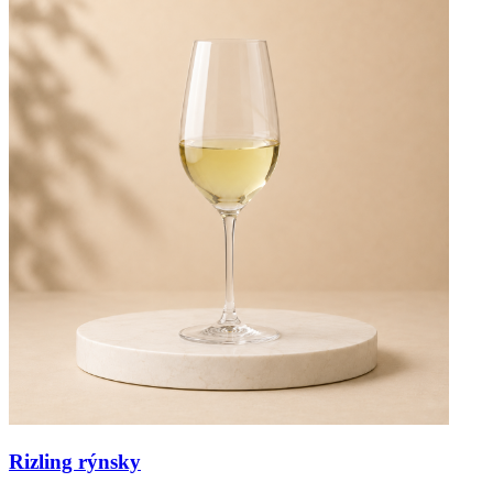
Rizling rýnsky