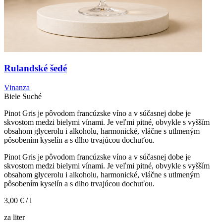
Rulandské šedé
Vinanza
Biele
Suché
Pinot Gris je pôvodom francúzske víno a v súčasnej dobe je
skvostom medzi bielymi vínami. Je veľmi pitné, obvykle s vyšším
obsahom glycerolu i alkoholu, harmonické, vláčne s utlmeným
pôsobením kyselín a s dlho trvajúcou dochuťou.
Pinot Gris je pôvodom francúzske víno a v súčasnej dobe je
skvostom medzi bielymi vínami. Je veľmi pitné, obvykle s vyšším
obsahom glycerolu i alkoholu, harmonické, vláčne s utlmeným
pôsobením kyselín a s dlho trvajúcou dochuťou.
3,00 €
/ l
za liter