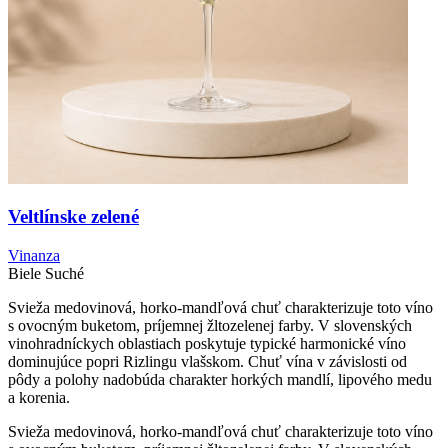
Veltlínske zelené
Vinanza
Biele
Suché
Svieža medovinová, horko-mandľová chuť charakterizuje toto víno
s ovocným buketom, príjemnej žltozelenej farby. V slovenských
vinohradníckych oblastiach poskytuje typické harmonické víno
dominujúce popri Rizlingu vlašskom. Chuť vína v závislosti od
pôdy a polohy nadobúda charakter horkých mandlí, lipového medu
a korenia.
Svieža medovinová, horko-mandľová chuť charakterizuje toto víno