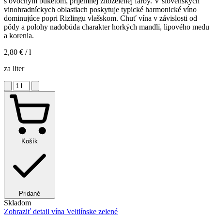
s ovocným buketom, príjemnej žltozelenej farby. V slovenských
vinohradníckych oblastiach poskytuje typické harmonické víno
dominujúce popri Rizlingu vlašskom. Chuť vína v závislosti od
pôdy a polohy nadobúda charakter horkých mandlí, lipového medu
a korenia.
2,80 €
/ l
za liter
Košík
Pridané
Skladom
Zobraziť detail
vína Veltlínske zelené