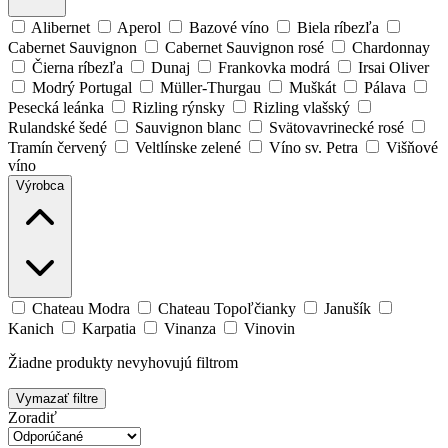
Alibernet
Aperol
Bazové víno
Biela ríbezľa
Cabernet Sauvignon
Cabernet Sauvignon rosé
Chardonnay
Čierna ríbezľa
Dunaj
Frankovka modrá
Irsai Oliver
Modrý Portugal
Müller-Thurgau
Muškát
Pálava
Pesecká leánka
Rizling rýnsky
Rizling vlašský
Rulandské šedé
Sauvignon blanc
Svätovavrinecké rosé
Tramín červený
Veltlínske zelené
Víno sv. Petra
Višňové
víno
Výrobca
Chateau Modra
Chateau Topoľčianky
Janušík
Kanich
Karpatia
Vinanza
Vinovin
Žiadne produkty nevyhovujú filtrom
Vymazať filtre
Zoradiť