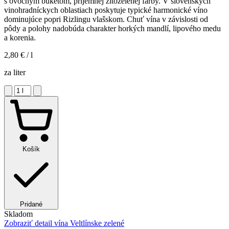
s ovocným buketom, príjemnej žltozelenej farby. V slovenských
vinohradníckych oblastiach poskytuje typické harmonické víno
dominujúce popri Rizlingu vlašskom. Chuť vína v závislosti od
pôdy a polohy nadobúda charakter horkých mandlí, lipového medu
a korenia.
2,80 €
/ l
za liter
Košík
Pridané
Skladom
Zobraziť detail
vína Veltlínske zelené