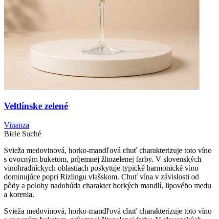
Veltlínske zelené
Vinanza
Biele
Suché
Svieža medovinová, horko-mandľová chuť charakterizuje toto víno
s ovocným buketom, príjemnej žltozelenej farby. V slovenských
vinohradníckych oblastiach poskytuje typické harmonické víno
dominujúce popri Rizlingu vlašskom. Chuť vína v závislosti od
pôdy a polohy nadobúda charakter horkých mandlí, lipového medu
a korenia.
Svieža medovinová, horko-mandľová chuť charakterizuje toto víno