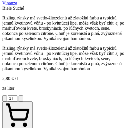
Vinanza
Biele
Suché
Rizling rýnsky má svetlo-žltozelenú až zlatožltú farbu a typickú
jemnú kvetinovú vôňu - po kvitnúcej lipe, môže však byť cítiť aj po
marhuľovom kvete, broskyniach, po lúčnych kvetoch, sene,
dokonca po zelenom citróne. Chuť je korenistá a plná, zvýraznená
pikantnou kyselinkou. Vyniká svojou harmóniou.
Rizling rýnsky má svetlo-žltozelenú až zlatožltú farbu a typickú
jemnú kvetinovú vôňu - po kvitnúcej lipe, môže však byť cítiť aj po
marhuľovom kvete, broskyniach, po lúčnych kvetoch, sene,
dokonca po zelenom citróne. Chuť je korenistá a plná, zvýraznená
pikantnou kyselinkou. Vyniká svojou harmóniou.
2,80 €
/ l
za liter