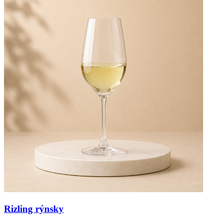
Rizling rýnsky