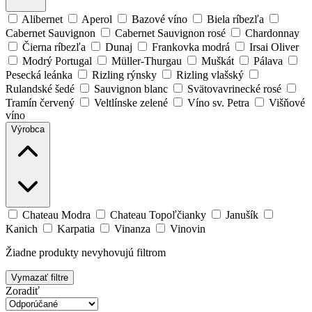
Alibernet
Aperol
Bazové víno
Biela ríbezľa
Cabernet Sauvignon
Cabernet Sauvignon rosé
Chardonnay
Čierna ríbezľa
Dunaj
Frankovka modrá
Irsai Oliver
Modrý Portugal
Müller-Thurgau
Muškát
Pálava
Pesecká leánka
Rizling rýnsky
Rizling vlašský
Rulandské šedé
Sauvignon blanc
Svätovavrinecké rosé
Tramín červený
Veltlínske zelené
Víno sv. Petra
Višňové
víno
Výrobca
Chateau Modra
Chateau Topoľčianky
Janušík
Kanich
Karpatia
Vinanza
Vinovin
Žiadne produkty nevyhovujú filtrom
Vymazať filtre
Zoradiť