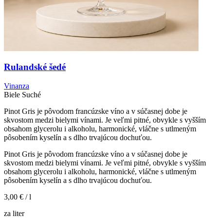
Rulandské šedé
Vinanza
Biele
Suché
Pinot Gris je pôvodom francúzske víno a v súčasnej dobe je
skvostom medzi bielymi vínami. Je veľmi pitné, obvykle s vyšším
obsahom glycerolu i alkoholu, harmonické, vláčne s utlmeným
pôsobením kyselín a s dlho trvajúcou dochuťou.
Pinot Gris je pôvodom francúzske víno a v súčasnej dobe je
skvostom medzi bielymi vínami. Je veľmi pitné, obvykle s vyšším
obsahom glycerolu i alkoholu, harmonické, vláčne s utlmeným
pôsobením kyselín a s dlho trvajúcou dochuťou.
3,00 €
/ l
za liter