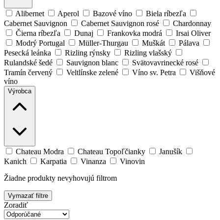
Alibernet
Aperol
Bazové víno
Biela ríbezľa
Cabernet Sauvignon
Cabernet Sauvignon rosé
Chardonnay
Čierna ríbezľa
Dunaj
Frankovka modrá
Irsai Oliver
Modrý Portugal
Müller-Thurgau
Muškát
Pálava
Pesecká leánka
Rizling rýnsky
Rizling vlašský
Rulandské šedé
Sauvignon blanc
Svätovavrinecké rosé
Tramín červený
Veltlínske zelené
Víno sv. Petra
Višňové
víno
Výrobca
Chateau Modra
Chateau Topoľčianky
Janušík
Kanich
Karpatia
Vinanza
Vinovin
Žiadne produkty nevyhovujú filtrom
Vymazať filtre
Zoradiť