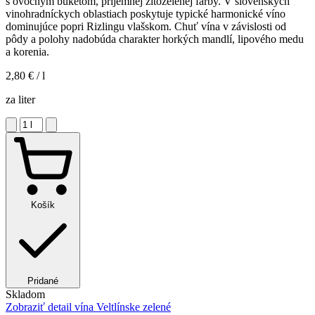
s ovocným buketom, príjemnej žltozelenej farby. V slovenských
vinohradníckych oblastiach poskytuje typické harmonické víno
dominujúce popri Rizlingu vlašskom. Chuť vína v závislosti od
pôdy a polohy nadobúda charakter horkých mandlí, lipového medu
a korenia.
2,80 €
/ l
za liter
Košík
Pridané
Skladom
Zobraziť detail
vína Veltlínske zelené