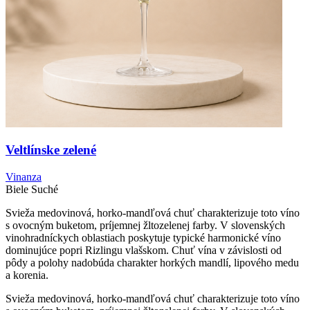
Veltlínske zelené
Vinanza
Biele
Suché
Svieža medovinová, horko-mandľová chuť charakterizuje toto víno
s ovocným buketom, príjemnej žltozelenej farby. V slovenských
vinohradníckych oblastiach poskytuje typické harmonické víno
dominujúce popri Rizlingu vlašskom. Chuť vína v závislosti od
pôdy a polohy nadobúda charakter horkých mandlí, lipového medu
a korenia.
Svieža medovinová, horko-mandľová chuť charakterizuje toto víno