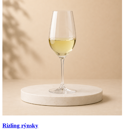
Rizling rýnsky