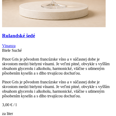
Rulandské šedé
Vinanza
Biele
Suché
Pinot Gris je pôvodom francúzske víno a v súčasnej dobe je
skvostom medzi bielymi vínami. Je veľmi pitné, obvykle s vyšším
obsahom glycerolu i alkoholu, harmonické, vláčne s utlmeným
pôsobením kyselín a s dlho trvajúcou dochuťou.
Pinot Gris je pôvodom francúzske víno a v súčasnej dobe je
skvostom medzi bielymi vínami. Je veľmi pitné, obvykle s vyšším
obsahom glycerolu i alkoholu, harmonické, vláčne s utlmeným
pôsobením kyselín a s dlho trvajúcou dochuťou.
3,00 €
/ l
za liter