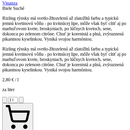
Vinanza
Biele
Suché
Rizling rýnsky má svetlo-žltozelenú až zlatožltú farbu a typickú
jemnú kvetinovú vôňu - po kvitnúcej lipe, môže však byť cítiť aj po
marhuľovom kvete, broskyniach, po lúčnych kvetoch, sene,
dokonca po zelenom citróne. Chuť je korenistá a plná, zvýraznená
pikantnou kyselinkou. Vyniká svojou harmóniou.
Rizling rýnsky má svetlo-žltozelenú až zlatožltú farbu a typickú
jemnú kvetinovú vôňu - po kvitnúcej lipe, môže však byť cítiť aj po
marhuľovom kvete, broskyniach, po lúčnych kvetoch, sene,
dokonca po zelenom citróne. Chuť je korenistá a plná, zvýraznená
pikantnou kyselinkou. Vyniká svojou harmóniou.
2,80 €
/ l
za liter