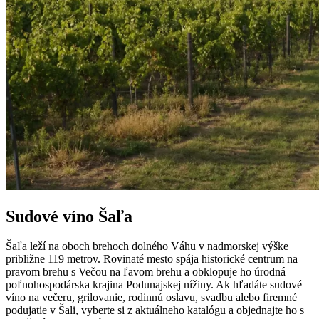
Sudové víno Šaľa
Šaľa leží na oboch brehoch dolného Váhu v nadmorskej výške
približne 119 metrov. Rovinaté mesto spája historické centrum na
pravom brehu s Večou na ľavom brehu a obklopuje ho úrodná
poľnohospodárska krajina Podunajskej nížiny. Ak hľadáte sudové
víno na večeru, grilovanie, rodinnú oslavu, svadbu alebo firemné
podujatie v Šali, vyberte si z aktuálneho katalógu a objednajte ho s