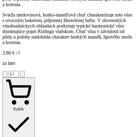
a korenia.
Svieža medovinová, horko-mandľová chuť charakterizuje toto víno
s ovocným buketom, príjemnej žltozelenej farby. V slovenských
vinohradníckych oblastiach poskytuje typické harmonické víno
dominujúce popri Rizlingu vlašskom. Chuť vína v závislosti od
pôdy a polohy nadobúda charakter horkých mandlí, lipového medu
a korenia.
2,80 €
/ l
za liter
Košík