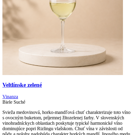
Veltlínske zelené
Vinanza
Biele
Suché
Svieža medovinová, horko-mandľová chuť charakterizuje toto víno
s ovocným buketom, príjemnej žltozelenej farby. V slovenských
vinohradníckych oblastiach poskytuje typické harmonické víno
dominujúce popri Rizlingu vlašskom. Chuť vína v závislosti od
pôdy a polohy nadobúda charakter horkých mandlí, lipového medu