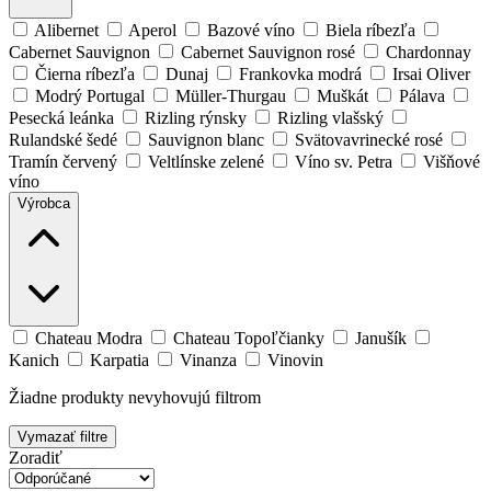
Alibernet
Aperol
Bazové víno
Biela ríbezľa
Cabernet Sauvignon
Cabernet Sauvignon rosé
Chardonnay
Čierna ríbezľa
Dunaj
Frankovka modrá
Irsai Oliver
Modrý Portugal
Müller-Thurgau
Muškát
Pálava
Pesecká leánka
Rizling rýnsky
Rizling vlašský
Rulandské šedé
Sauvignon blanc
Svätovavrinecké rosé
Tramín červený
Veltlínske zelené
Víno sv. Petra
Višňové
víno
Výrobca
Chateau Modra
Chateau Topoľčianky
Janušík
Kanich
Karpatia
Vinanza
Vinovin
Žiadne produkty nevyhovujú filtrom
Vymazať filtre
Zoradiť