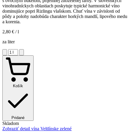
s ovocným buketom, príjemnej žltozelenej farby. V slovenských
vinohradníckych oblastiach poskytuje typické harmonické víno
dominujúce popri Rizlingu vlašskom. Chuť vína v závislosti od
pôdy a polohy nadobúda charakter horkých mandlí, lipového medu
a korenia.
2,80 €
/ l
za liter
Košík
Pridané
Skladom
Zobraziť detail
vína Veltlínske zelené