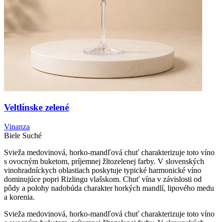
Veltlínske zelené
Vinanza
Biele
Suché
Svieža medovinová, horko-mandľová chuť charakterizuje toto víno
s ovocným buketom, príjemnej žltozelenej farby. V slovenských
vinohradníckych oblastiach poskytuje typické harmonické víno
dominujúce popri Rizlingu vlašskom. Chuť vína v závislosti od
pôdy a polohy nadobúda charakter horkých mandlí, lipového medu
a korenia.
Svieža medovinová, horko-mandľová chuť charakterizuje toto víno