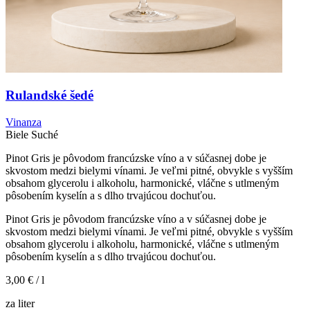
Rulandské šedé
Vinanza
Biele
Suché
Pinot Gris je pôvodom francúzske víno a v súčasnej dobe je
skvostom medzi bielymi vínami. Je veľmi pitné, obvykle s vyšším
obsahom glycerolu i alkoholu, harmonické, vláčne s utlmeným
pôsobením kyselín a s dlho trvajúcou dochuťou.
Pinot Gris je pôvodom francúzske víno a v súčasnej dobe je
skvostom medzi bielymi vínami. Je veľmi pitné, obvykle s vyšším
obsahom glycerolu i alkoholu, harmonické, vláčne s utlmeným
pôsobením kyselín a s dlho trvajúcou dochuťou.
3,00 €
/ l
za liter