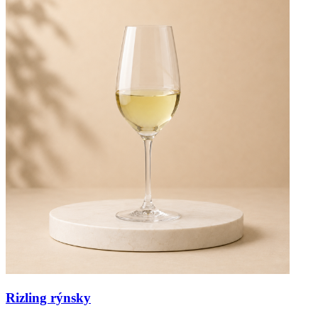
Rizling rýnsky