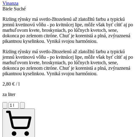
Vinanza
Biele
Suché
Rizling rýnsky má svetlo-žltozelenú až zlatožltú farbu a typickú
jemnú kvetinovú vôňu - po kvitnúcej lipe, môže však byť cítiť aj po
marhuľovom kvete, broskyniach, po lúčnych kvetoch, sene,
dokonca po zelenom citróne. Chuť je korenistá a plná, zvýraznená
pikantnou kyselinkou. Vyniká svojou harmóniou.
Rizling rýnsky má svetlo-žltozelenú až zlatožltú farbu a typickú
jemnú kvetinovú vôňu - po kvitnúcej lipe, môže však byť cítiť aj po
marhuľovom kvete, broskyniach, po lúčnych kvetoch, sene,
dokonca po zelenom citróne. Chuť je korenistá a plná, zvýraznená
pikantnou kyselinkou. Vyniká svojou harmóniou.
2,80 €
/ l
za liter