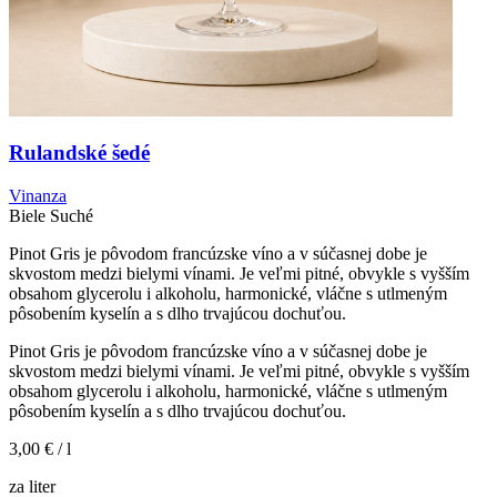
Rulandské šedé
Vinanza
Biele
Suché
Pinot Gris je pôvodom francúzske víno a v súčasnej dobe je
skvostom medzi bielymi vínami. Je veľmi pitné, obvykle s vyšším
obsahom glycerolu i alkoholu, harmonické, vláčne s utlmeným
pôsobením kyselín a s dlho trvajúcou dochuťou.
Pinot Gris je pôvodom francúzske víno a v súčasnej dobe je
skvostom medzi bielymi vínami. Je veľmi pitné, obvykle s vyšším
obsahom glycerolu i alkoholu, harmonické, vláčne s utlmeným
pôsobením kyselín a s dlho trvajúcou dochuťou.
3,00 €
/ l
za liter