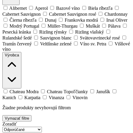
Alibernet
Aperol
Bazové víno
Biela ríbezľa
Cabernet Sauvignon
Cabernet Sauvignon rosé
Chardonnay
Čierna ríbezľa
Dunaj
Frankovka modrá
Irsai Oliver
Modrý Portugal
Müller-Thurgau
Muškát
Pálava
Pesecká leánka
Rizling rýnsky
Rizling vlašský
Rulandské šedé
Sauvignon blanc
Svätovavrinecké rosé
Tramín červený
Veltlínske zelené
Víno sv. Petra
Višňové
víno
Výrobca
Chateau Modra
Chateau Topoľčianky
Janušík
Kanich
Karpatia
Vinanza
Vinovin
Žiadne produkty nevyhovujú filtrom
Vymazať filtre
Zoradiť