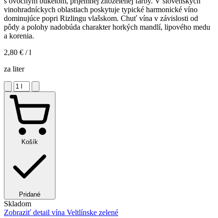
s ovocným buketom, príjemnej žltozelenej farby. V slovenských
vinohradníckych oblastiach poskytuje typické harmonické víno
dominujúce popri Rizlingu vlašskom. Chuť vína v závislosti od
pôdy a polohy nadobúda charakter horkých mandlí, lipového medu
a korenia.
2,80 €
/ l
za liter
Košík
Pridané
Skladom
Zobraziť detail
vína Veltlínske zelené