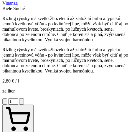
Vinanza
Biele
Suché
Rizling rýnsky má svetlo-žltozelenú až zlatožltú farbu a typickú
jemnú kvetinovú vôňu - po kvitnúcej lipe, môže však byť cítiť aj po
marhuľovom kvete, broskyniach, po lúčnych kvetoch, sene,
dokonca po zelenom citróne. Chuť je korenistá a plná, zvýraznená
pikantnou kyselinkou. Vyniká svojou harmóniou.
Rizling rýnsky má svetlo-žltozelenú až zlatožltú farbu a typickú
jemnú kvetinovú vôňu - po kvitnúcej lipe, môže však byť cítiť aj po
marhuľovom kvete, broskyniach, po lúčnych kvetoch, sene,
dokonca po zelenom citróne. Chuť je korenistá a plná, zvýraznená
pikantnou kyselinkou. Vyniká svojou harmóniou.
2,80 €
/ l
za liter