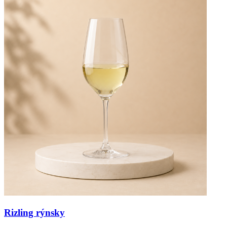
Rizling rýnsky