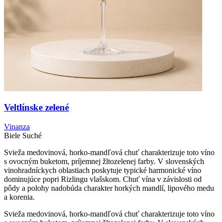
Veltlínske zelené
Vinanza
Biele
Suché
Svieža medovinová, horko-mandľová chuť charakterizuje toto víno
s ovocným buketom, príjemnej žltozelenej farby. V slovenských
vinohradníckych oblastiach poskytuje typické harmonické víno
dominujúce popri Rizlingu vlašskom. Chuť vína v závislosti od
pôdy a polohy nadobúda charakter horkých mandlí, lipového medu
a korenia.
Svieža medovinová, horko-mandľová chuť charakterizuje toto víno