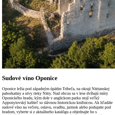
Sudové víno Oponice
Oponice ležia pod západným úpätím Tribeča, na okraji Nitrianskej
pahorkatiny a nivy rieky Nitry. Nad obcou sa v lese dvíhajú múry
Oponického hradu, kým dole v anglickom parku stojí veľký
Apponyiovský kaštieľ so slávnou historickou knižnicou. Ak hľadáte
sudové víno na večeru, oslavu, svadbu, jarmok alebo podujatie pod
hradom, vyberte si z aktuálneho katalógu a objednajte ho s