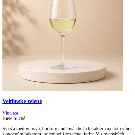
Veltlínske zelené
Vinanza
Biele
Suché
Svieža medovinová, horko-mandľová chuť charakterizuje toto víno
s ovocným buketom, príjemnej žltozelenej farby. V slovenských