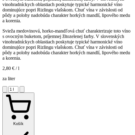
vinohradníckych oblastiach poskytuje typické harmonické víno
dominujúce popri Rizlingu vlašskom. Chuť vína v závislosti od
pôdy a polohy nadobúda charakter horkých mandlí, lipového medu
a korenia.
Svieža medovinová, horko-mandľová chuť charakterizuje toto víno
s ovocným buketom, príjemnej žltozelenej farby. V slovenských
vinohradníckych oblastiach poskytuje typické harmonické víno
dominujúce popri Rizlingu vlašskom. Chuť vína v závislosti od
pôdy a polohy nadobúda charakter horkých mandlí, lipového medu
a korenia.
2,80 €
/ l
za liter
Košík