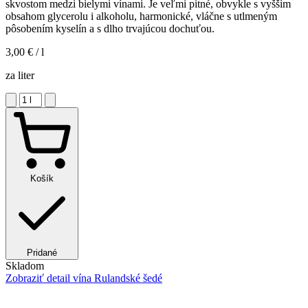
skvostom medzi bielymi vínami. Je veľmi pitné, obvykle s vyšším
obsahom glycerolu i alkoholu, harmonické, vláčne s utlmeným
pôsobením kyselín a s dlho trvajúcou dochuťou.
3,00 €
/ l
za liter
Košík
Pridané
Skladom
Zobraziť detail
vína Rulandské šedé