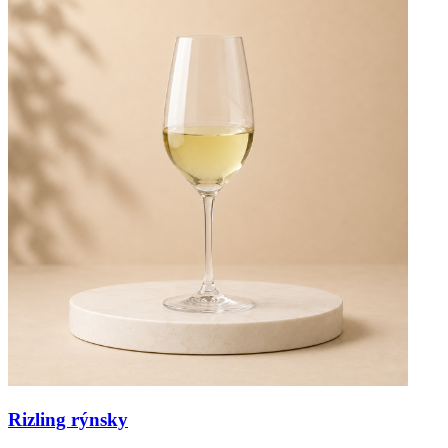
Rizling rýnsky