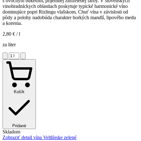
s ovocným buketom, príjemnej žltozelenej farby. V slovenských
vinohradníckych oblastiach poskytuje typické harmonické víno
dominujúce popri Rizlingu vlašskom. Chuť vína v závislosti od
pôdy a polohy nadobúda charakter horkých mandlí, lipového medu
a korenia.
2,80 €
/ l
za liter
Košík
Pridané
Skladom
Zobraziť detail
vína Veltlínske zelené