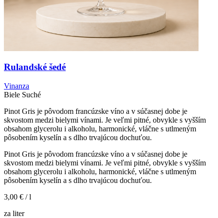
Rulandské šedé
Vinanza
Biele
Suché
Pinot Gris je pôvodom francúzske víno a v súčasnej dobe je
skvostom medzi bielymi vínami. Je veľmi pitné, obvykle s vyšším
obsahom glycerolu i alkoholu, harmonické, vláčne s utlmeným
pôsobením kyselín a s dlho trvajúcou dochuťou.
Pinot Gris je pôvodom francúzske víno a v súčasnej dobe je
skvostom medzi bielymi vínami. Je veľmi pitné, obvykle s vyšším
obsahom glycerolu i alkoholu, harmonické, vláčne s utlmeným
pôsobením kyselín a s dlho trvajúcou dochuťou.
3,00 €
/ l
za liter