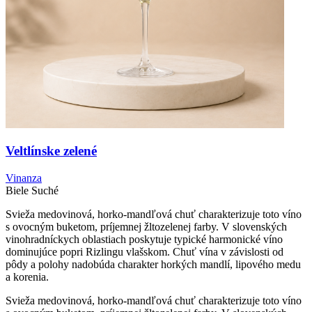
Veltlínske zelené
Vinanza
Biele
Suché
Svieža medovinová, horko-mandľová chuť charakterizuje toto víno
s ovocným buketom, príjemnej žltozelenej farby. V slovenských
vinohradníckych oblastiach poskytuje typické harmonické víno
dominujúce popri Rizlingu vlašskom. Chuť vína v závislosti od
pôdy a polohy nadobúda charakter horkých mandlí, lipového medu
a korenia.
Svieža medovinová, horko-mandľová chuť charakterizuje toto víno