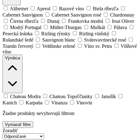
Alibernet
Aperol
Bazové víno
Biela ríbezľa
Cabernet Sauvignon
Cabernet Sauvignon rosé
Chardonnay
Čierna ríbezľa
Dunaj
Frankovka modrá
Irsai Oliver
Modrý Portugal
Müller-Thurgau
Muškát
Pálava
Pesecká leánka
Rizling rýnsky
Rizling vlašský
Rulandské šedé
Sauvignon blanc
Svätovavrinecké rosé
Tramín červený
Veltlínske zelené
Víno sv. Petra
Višňové
víno
Výrobca
Chateau Modra
Chateau Topoľčianky
Janušík
Kanich
Karpatia
Vinanza
Vinovin
Žiadne produkty nevyhovujú filtrom
Vymazať filtre
Zoradiť