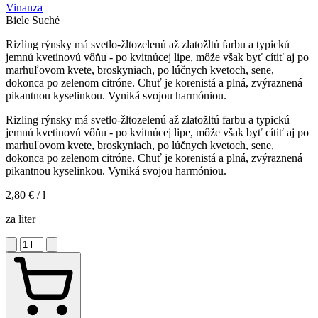
Vinanza
Biele
Suché
Rizling rýnsky má svetlo-žltozelenú až zlatožltú farbu a typickú
jemnú kvetinovú vôňu - po kvitnúcej lipe, môže však byť cítiť aj po
marhuľovom kvete, broskyniach, po lúčnych kvetoch, sene,
dokonca po zelenom citróne. Chuť je korenistá a plná, zvýraznená
pikantnou kyselinkou. Vyniká svojou harmóniou.
Rizling rýnsky má svetlo-žltozelenú až zlatožltú farbu a typickú
jemnú kvetinovú vôňu - po kvitnúcej lipe, môže však byť cítiť aj po
marhuľovom kvete, broskyniach, po lúčnych kvetoch, sene,
dokonca po zelenom citróne. Chuť je korenistá a plná, zvýraznená
pikantnou kyselinkou. Vyniká svojou harmóniou.
2,80 €
/ l
za liter