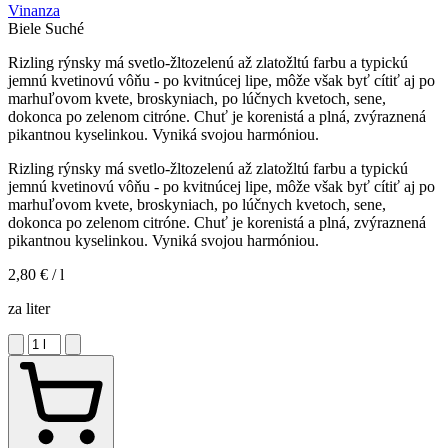
Vinanza
Biele
Suché
Rizling rýnsky má svetlo-žltozelenú až zlatožltú farbu a typickú
jemnú kvetinovú vôňu - po kvitnúcej lipe, môže však byť cítiť aj po
marhuľovom kvete, broskyniach, po lúčnych kvetoch, sene,
dokonca po zelenom citróne. Chuť je korenistá a plná, zvýraznená
pikantnou kyselinkou. Vyniká svojou harmóniou.
Rizling rýnsky má svetlo-žltozelenú až zlatožltú farbu a typickú
jemnú kvetinovú vôňu - po kvitnúcej lipe, môže však byť cítiť aj po
marhuľovom kvete, broskyniach, po lúčnych kvetoch, sene,
dokonca po zelenom citróne. Chuť je korenistá a plná, zvýraznená
pikantnou kyselinkou. Vyniká svojou harmóniou.
2,80 €
/ l
za liter