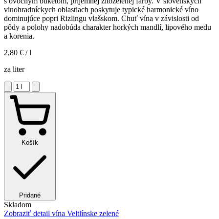
s ovocným buketom, príjemnej žltozelenej farby. V slovenských
vinohradníckych oblastiach poskytuje typické harmonické víno
dominujúce popri Rizlingu vlašskom. Chuť vína v závislosti od
pôdy a polohy nadobúda charakter horkých mandlí, lipového medu
a korenia.
2,80 €
/ l
za liter
Košík
Pridané
Skladom
Zobraziť detail
vína Veltlínske zelené