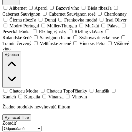
Alibernet
Aperol
Bazové víno
Biela ríbezľa
Cabernet Sauvignon
Cabernet Sauvignon rosé
Chardonnay
Čierna ríbezľa
Dunaj
Frankovka modrá
Irsai Oliver
Modrý Portugal
Müller-Thurgau
Muškát
Pálava
Pesecká leánka
Rizling rýnsky
Rizling vlašský
Rulandské šedé
Sauvignon blanc
Svätovavrinecké rosé
Tramín červený
Veltlínske zelené
Víno sv. Petra
Višňové
víno
Výrobca
Chateau Modra
Chateau Topoľčianky
Janušík
Kanich
Karpatia
Vinanza
Vinovin
Žiadne produkty nevyhovujú filtrom
Vymazať filtre
Zoradiť