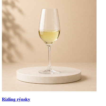
Rizling rýnsky