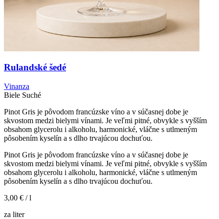
Rulandské šedé
Vinanza
Biele
Suché
Pinot Gris je pôvodom francúzske víno a v súčasnej dobe je
skvostom medzi bielymi vínami. Je veľmi pitné, obvykle s vyšším
obsahom glycerolu i alkoholu, harmonické, vláčne s utlmeným
pôsobením kyselín a s dlho trvajúcou dochuťou.
Pinot Gris je pôvodom francúzske víno a v súčasnej dobe je
skvostom medzi bielymi vínami. Je veľmi pitné, obvykle s vyšším
obsahom glycerolu i alkoholu, harmonické, vláčne s utlmeným
pôsobením kyselín a s dlho trvajúcou dochuťou.
3,00 €
/ l
za liter