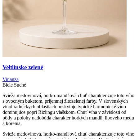
Veltlínske zelené
Vinanza
Biele
Suché
Svieža medovinová, horko-mandľová chuť charakterizuje toto víno
s ovocným buketom, príjemnej žltozelenej farby. V slovenských
vinohradníckych oblastiach poskytuje typické harmonické víno
dominujúce popri Rizlingu vlašskom. Chuť vína v závislosti od
pôdy a polohy nadobúda charakter horkých mandlí, lipového medu
a korenia.
Svieža medovinová, horko-mandľová chuť charakterizuje toto víno