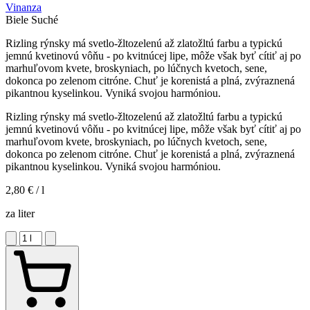
Vinanza
Biele
Suché
Rizling rýnsky má svetlo-žltozelenú až zlatožltú farbu a typickú
jemnú kvetinovú vôňu - po kvitnúcej lipe, môže však byť cítiť aj po
marhuľovom kvete, broskyniach, po lúčnych kvetoch, sene,
dokonca po zelenom citróne. Chuť je korenistá a plná, zvýraznená
pikantnou kyselinkou. Vyniká svojou harmóniou.
Rizling rýnsky má svetlo-žltozelenú až zlatožltú farbu a typickú
jemnú kvetinovú vôňu - po kvitnúcej lipe, môže však byť cítiť aj po
marhuľovom kvete, broskyniach, po lúčnych kvetoch, sene,
dokonca po zelenom citróne. Chuť je korenistá a plná, zvýraznená
pikantnou kyselinkou. Vyniká svojou harmóniou.
2,80 €
/ l
za liter