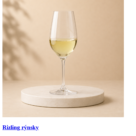
Rizling rýnsky