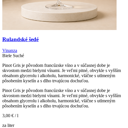
Rulandské šedé
Vinanza
Biele
Suché
Pinot Gris je pôvodom francúzske víno a v súčasnej dobe je
skvostom medzi bielymi vínami. Je veľmi pitné, obvykle s vyšším
obsahom glycerolu i alkoholu, harmonické, vláčne s utlmeným
pôsobením kyselín a s dlho trvajúcou dochuťou.
Pinot Gris je pôvodom francúzske víno a v súčasnej dobe je
skvostom medzi bielymi vínami. Je veľmi pitné, obvykle s vyšším
obsahom glycerolu i alkoholu, harmonické, vláčne s utlmeným
pôsobením kyselín a s dlho trvajúcou dochuťou.
3,00 €
/ l
za liter