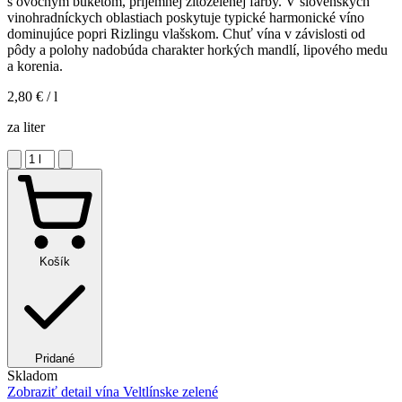
s ovocným buketom, príjemnej žltozelenej farby. V slovenských
vinohradníckych oblastiach poskytuje typické harmonické víno
dominujúce popri Rizlingu vlašskom. Chuť vína v závislosti od
pôdy a polohy nadobúda charakter horkých mandlí, lipového medu
a korenia.
2,80 €
/ l
za liter
Košík
Pridané
Skladom
Zobraziť detail
vína Veltlínske zelené