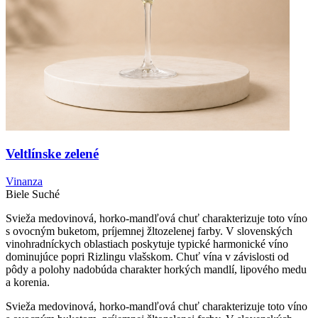
Veltlínske zelené
Vinanza
Biele
Suché
Svieža medovinová, horko-mandľová chuť charakterizuje toto víno
s ovocným buketom, príjemnej žltozelenej farby. V slovenských
vinohradníckych oblastiach poskytuje typické harmonické víno
dominujúce popri Rizlingu vlašskom. Chuť vína v závislosti od
pôdy a polohy nadobúda charakter horkých mandlí, lipového medu
a korenia.
Svieža medovinová, horko-mandľová chuť charakterizuje toto víno