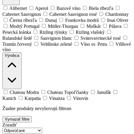
Alibernet
Aperol
Bazové víno
Biela ríbezľa
Cabernet Sauvignon
Cabernet Sauvignon rosé
Chardonnay
Čierna ríbezľa
Dunaj
Frankovka modrá
Irsai Oliver
Modrý Portugal
Müller-Thurgau
Muškát
Pálava
Pesecká leánka
Rizling rýnsky
Rizling vlašský
Rulandské šedé
Sauvignon blanc
Svätovavrinecké rosé
Tramín červený
Veltlínske zelené
Víno sv. Petra
Višňové
víno
Výrobca
Chateau Modra
Chateau Topoľčianky
Janušík
Kanich
Karpatia
Vinanza
Vinovin
Žiadne produkty nevyhovujú filtrom
Vymazať filtre
Zoradiť