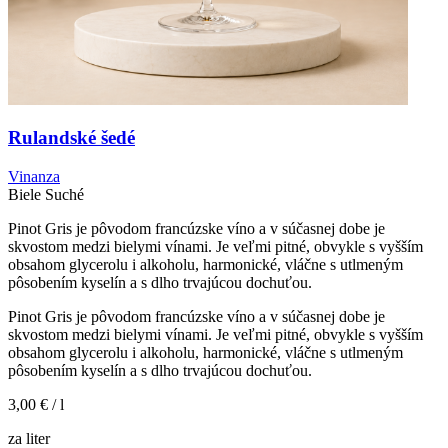
Rulandské šedé
Vinanza
Biele
Suché
Pinot Gris je pôvodom francúzske víno a v súčasnej dobe je
skvostom medzi bielymi vínami. Je veľmi pitné, obvykle s vyšším
obsahom glycerolu i alkoholu, harmonické, vláčne s utlmeným
pôsobením kyselín a s dlho trvajúcou dochuťou.
Pinot Gris je pôvodom francúzske víno a v súčasnej dobe je
skvostom medzi bielymi vínami. Je veľmi pitné, obvykle s vyšším
obsahom glycerolu i alkoholu, harmonické, vláčne s utlmeným
pôsobením kyselín a s dlho trvajúcou dochuťou.
3,00 €
/ l
za liter