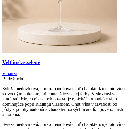
Veltlínske zelené
Vinanza
Biele
Suché
Svieža medovinová, horko-mandľová chuť charakterizuje toto víno
s ovocným buketom, príjemnej žltozelenej farby. V slovenských
vinohradníckych oblastiach poskytuje typické harmonické víno
dominujúce popri Rizlingu vlašskom. Chuť vína v závislosti od
pôdy a polohy nadobúda charakter horkých mandlí, lipového medu
a korenia.
Svieža medovinová, horko-mandľová chuť charakterizuje toto víno