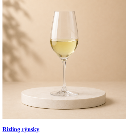
Rizling rýnsky