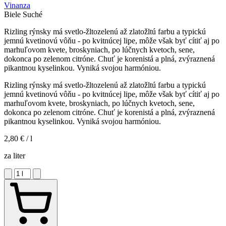
Vinanza
Biele
Suché
Rizling rýnsky má svetlo-žltozelenú až zlatožltú farbu a typickú
jemnú kvetinovú vôňu - po kvitnúcej lipe, môže však byť cítiť aj po
marhuľovom kvete, broskyniach, po lúčnych kvetoch, sene,
dokonca po zelenom citróne. Chuť je korenistá a plná, zvýraznená
pikantnou kyselinkou. Vyniká svojou harmóniou.
Rizling rýnsky má svetlo-žltozelenú až zlatožltú farbu a typickú
jemnú kvetinovú vôňu - po kvitnúcej lipe, môže však byť cítiť aj po
marhuľovom kvete, broskyniach, po lúčnych kvetoch, sene,
dokonca po zelenom citróne. Chuť je korenistá a plná, zvýraznená
pikantnou kyselinkou. Vyniká svojou harmóniou.
2,80 €
/ l
za liter