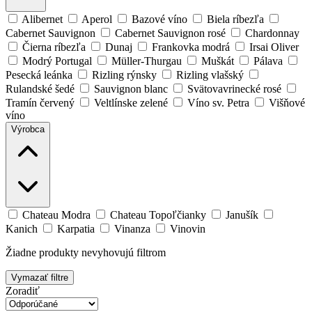
Alibernet
Aperol
Bazové víno
Biela ríbezľa
Cabernet Sauvignon
Cabernet Sauvignon rosé
Chardonnay
Čierna ríbezľa
Dunaj
Frankovka modrá
Irsai Oliver
Modrý Portugal
Müller-Thurgau
Muškát
Pálava
Pesecká leánka
Rizling rýnsky
Rizling vlašský
Rulandské šedé
Sauvignon blanc
Svätovavrinecké rosé
Tramín červený
Veltlínske zelené
Víno sv. Petra
Višňové
víno
Výrobca
Chateau Modra
Chateau Topoľčianky
Janušík
Kanich
Karpatia
Vinanza
Vinovin
Žiadne produkty nevyhovujú filtrom
Vymazať filtre
Zoradiť