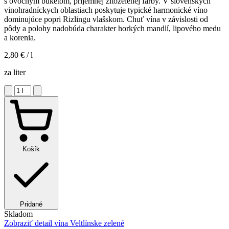
s ovocným buketom, príjemnej žltozelenej farby. V slovenských
vinohradníckych oblastiach poskytuje typické harmonické víno
dominujúce popri Rizlingu vlašskom. Chuť vína v závislosti od
pôdy a polohy nadobúda charakter horkých mandlí, lipového medu
a korenia.
2,80 €
/ l
za liter
Košík
Pridané
Skladom
Zobraziť detail
vína Veltlínske zelené