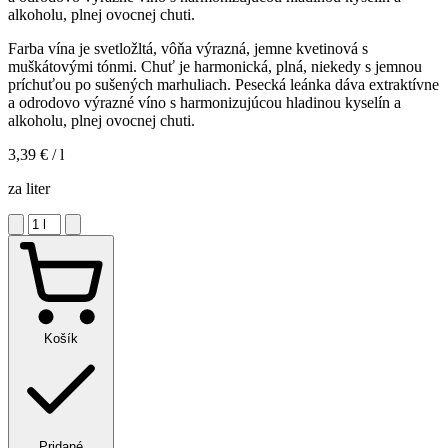
alkoholu, plnej ovocnej chuti.
Farba vína je svetložltá, vôňa výrazná, jemne kvetinová s
muškátovými tónmi. Chuť je harmonická, plná, niekedy s jemnou
príchuťou po sušených marhuliach. Pesecká leánka dáva extraktívne
a odrodovo výrazné víno s harmonizujúcou hladinou kyselín a
alkoholu, plnej ovocnej chuti.
3,39 €
/ l
za liter
Košík
Pridané