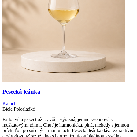
Pesecká leánka
Kanich
Biele
Polosladké
Farba vína je svetložltá, vôňa výrazná, jemne kvetinová s
muškátovými tónmi. Chuť je harmonická, plná, niekedy s jemnou
príchuťou po sušených marhuliach. Pesecká leánka dáva extraktívne
a odrodovo výrazné víno s harmonizujúcou hladinou kyselín a