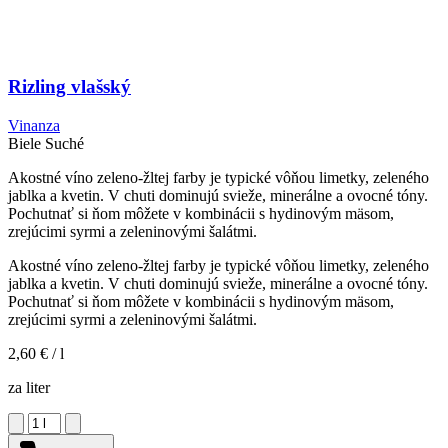
Rizling vlašský
Vinanza
Biele
Suché
Akostné víno zeleno-žltej farby je typické vôňou limetky, zeleného
jablka a kvetin. V chuti dominujú svieže, minerálne a ovocné tóny.
Pochutnať si ňom môžete v kombinácii s hydinovým mäsom,
zrejúcimi syrmi a zeleninovými šalátmi.
Akostné víno zeleno-žltej farby je typické vôňou limetky, zeleného
jablka a kvetin. V chuti dominujú svieže, minerálne a ovocné tóny.
Pochutnať si ňom môžete v kombinácii s hydinovým mäsom,
zrejúcimi syrmi a zeleninovými šalátmi.
2,60 €
/ l
za liter