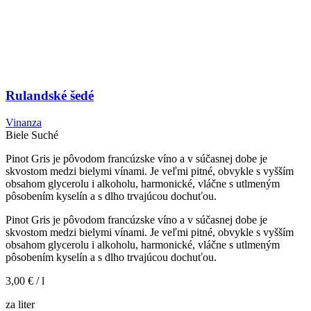
Rulandské šedé
Vinanza
Biele
Suché
Pinot Gris je pôvodom francúzske víno a v súčasnej dobe je
skvostom medzi bielymi vínami. Je veľmi pitné, obvykle s vyšším
obsahom glycerolu i alkoholu, harmonické, vláčne s utlmeným
pôsobením kyselín a s dlho trvajúcou dochuťou.
Pinot Gris je pôvodom francúzske víno a v súčasnej dobe je
skvostom medzi bielymi vínami. Je veľmi pitné, obvykle s vyšším
obsahom glycerolu i alkoholu, harmonické, vláčne s utlmeným
pôsobením kyselín a s dlho trvajúcou dochuťou.
3,00 €
/ l
za liter