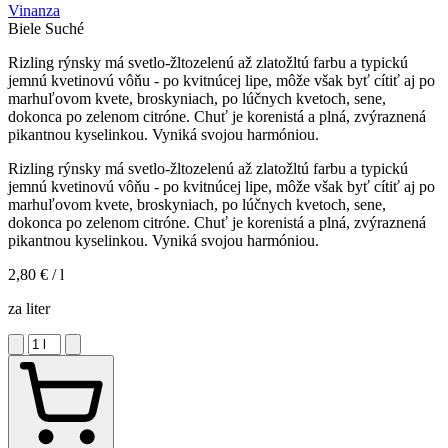
Vinanza
Biele
Suché
Rizling rýnsky má svetlo-žltozelenú až zlatožltú farbu a typickú
jemnú kvetinovú vôňu - po kvitnúcej lipe, môže však byť cítiť aj po
marhuľovom kvete, broskyniach, po lúčnych kvetoch, sene,
dokonca po zelenom citróne. Chuť je korenistá a plná, zvýraznená
pikantnou kyselinkou. Vyniká svojou harmóniou.
Rizling rýnsky má svetlo-žltozelenú až zlatožltú farbu a typickú
jemnú kvetinovú vôňu - po kvitnúcej lipe, môže však byť cítiť aj po
marhuľovom kvete, broskyniach, po lúčnych kvetoch, sene,
dokonca po zelenom citróne. Chuť je korenistá a plná, zvýraznená
pikantnou kyselinkou. Vyniká svojou harmóniou.
2,80 €
/ l
za liter