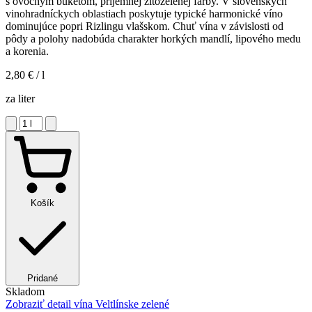
s ovocným buketom, príjemnej žltozelenej farby. V slovenských
vinohradníckych oblastiach poskytuje typické harmonické víno
dominujúce popri Rizlingu vlašskom. Chuť vína v závislosti od
pôdy a polohy nadobúda charakter horkých mandlí, lipového medu
a korenia.
2,80 €
/ l
za liter
Košík
Pridané
Skladom
Zobraziť detail
vína Veltlínske zelené