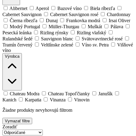
Alibernet
Aperol
Bazové víno
Biela ríbezľa
Cabernet Sauvignon
Cabernet Sauvignon rosé
Chardonnay
Čierna ríbezľa
Dunaj
Frankovka modrá
Irsai Oliver
Modrý Portugal
Müller-Thurgau
Muškát
Pálava
Pesecká leánka
Rizling rýnsky
Rizling vlašský
Rulandské šedé
Sauvignon blanc
Svätovavrinecké rosé
Tramín červený
Veltlínske zelené
Víno sv. Petra
Višňové
víno
Výrobca
Chateau Modra
Chateau Topoľčianky
Janušík
Kanich
Karpatia
Vinanza
Vinovin
Žiadne produkty nevyhovujú filtrom
Vymazať filtre
Zoradiť