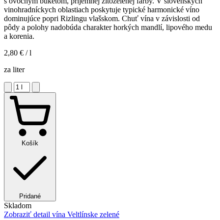
s ovocným buketom, príjemnej žltozelenej farby. V slovenských
vinohradníckych oblastiach poskytuje typické harmonické víno
dominujúce popri Rizlingu vlašskom. Chuť vína v závislosti od
pôdy a polohy nadobúda charakter horkých mandlí, lipového medu
a korenia.
2,80 €
/ l
za liter
Košík
Pridané
Skladom
Zobraziť detail
vína Veltlínske zelené