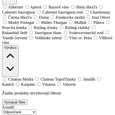
Alibernet
Aperol
Bazové víno
Biela ríbezľa
Cabernet Sauvignon
Cabernet Sauvignon rosé
Chardonnay
Čierna ríbezľa
Dunaj
Frankovka modrá
Irsai Oliver
Modrý Portugal
Müller-Thurgau
Muškát
Pálava
Pesecká leánka
Rizling rýnsky
Rizling vlašský
Rulandské šedé
Sauvignon blanc
Svätovavrinecké rosé
Tramín červený
Veltlínske zelené
Víno sv. Petra
Višňové
víno
Výrobca
Chateau Modra
Chateau Topoľčianky
Janušík
Kanich
Karpatia
Vinanza
Vinovin
Žiadne produkty nevyhovujú filtrom
Vymazať filtre
Zoradiť