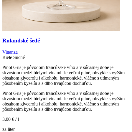
Rulandské šedé
Vinanza
Biele
Suché
Pinot Gris je pôvodom francúzske víno a v súčasnej dobe je
skvostom medzi bielymi vínami. Je veľmi pitné, obvykle s vyšším
obsahom glycerolu i alkoholu, harmonické, vláčne s utlmeným
pôsobením kyselín a s dlho trvajúcou dochuťou.
Pinot Gris je pôvodom francúzske víno a v súčasnej dobe je
skvostom medzi bielymi vínami. Je veľmi pitné, obvykle s vyšším
obsahom glycerolu i alkoholu, harmonické, vláčne s utlmeným
pôsobením kyselín a s dlho trvajúcou dochuťou.
3,00 €
/ l
za liter