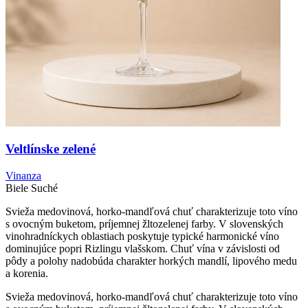
Veltlínske zelené
Vinanza
Biele
Suché
Svieža medovinová, horko-mandľová chuť charakterizuje toto víno
s ovocným buketom, príjemnej žltozelenej farby. V slovenských
vinohradníckych oblastiach poskytuje typické harmonické víno
dominujúce popri Rizlingu vlašskom. Chuť vína v závislosti od
pôdy a polohy nadobúda charakter horkých mandlí, lipového medu
a korenia.
Svieža medovinová, horko-mandľová chuť charakterizuje toto víno