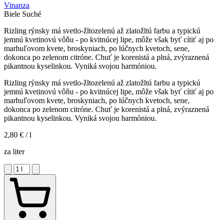
Vinanza
Biele
Suché
Rizling rýnsky má svetlo-žltozelenú až zlatožltú farbu a typickú
jemnú kvetinovú vôňu - po kvitnúcej lipe, môže však byť cítiť aj po
marhuľovom kvete, broskyniach, po lúčnych kvetoch, sene,
dokonca po zelenom citróne. Chuť je korenistá a plná, zvýraznená
pikantnou kyselinkou. Vyniká svojou harmóniou.
Rizling rýnsky má svetlo-žltozelenú až zlatožltú farbu a typickú
jemnú kvetinovú vôňu - po kvitnúcej lipe, môže však byť cítiť aj po
marhuľovom kvete, broskyniach, po lúčnych kvetoch, sene,
dokonca po zelenom citróne. Chuť je korenistá a plná, zvýraznená
pikantnou kyselinkou. Vyniká svojou harmóniou.
2,80 €
/ l
za liter