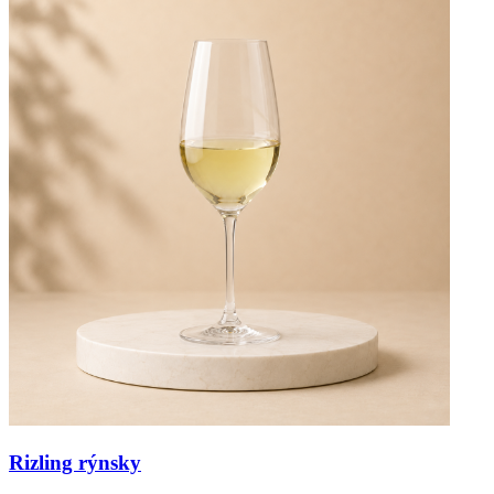
Rizling rýnsky