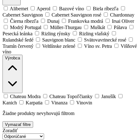
Alibernet
Aperol
Bazové víno
Biela ríbezľa
Cabernet Sauvignon
Cabernet Sauvignon rosé
Chardonnay
Čierna ríbezľa
Dunaj
Frankovka modrá
Irsai Oliver
Modrý Portugal
Müller-Thurgau
Muškát
Pálava
Pesecká leánka
Rizling rýnsky
Rizling vlašský
Rulandské šedé
Sauvignon blanc
Svätovavrinecké rosé
Tramín červený
Veltlínske zelené
Víno sv. Petra
Višňové
víno
Výrobca
Chateau Modra
Chateau Topoľčianky
Janušík
Kanich
Karpatia
Vinanza
Vinovin
Žiadne produkty nevyhovujú filtrom
Vymazať filtre
Zoradiť