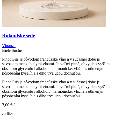
Rulandské šedé
Vinanza
Biele
Suché
Pinot Gris je pôvodom francúzske víno a v súčasnej dobe je
skvostom medzi bielymi vínami. Je veľmi pitné, obvykle s vyšším
obsahom glycerolu i alkoholu, harmonické, vláčne s utlmeným
pôsobením kyselín a s dlho trvajúcou dochuťou.
Pinot Gris je pôvodom francúzske víno a v súčasnej dobe je
skvostom medzi bielymi vínami. Je veľmi pitné, obvykle s vyšším
obsahom glycerolu i alkoholu, harmonické, vláčne s utlmeným
pôsobením kyselín a s dlho trvajúcou dochuťou.
3,00 €
/ l
za liter