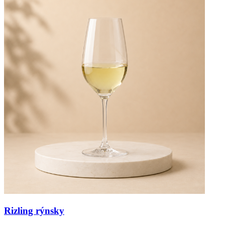
Rizling rýnsky