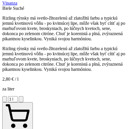
Vinanza
Biele
Suché
Rizling rýnsky má svetlo-žltozelenú až zlatožltú farbu a typickú
jemnú kvetinovú vôňu - po kvitnúcej lipe, môže však byť cítiť aj po
marhuľovom kvete, broskyniach, po lúčnych kvetoch, sene,
dokonca po zelenom citróne. Chuť je korenistá a plná, zvýraznená
pikantnou kyselinkou. Vyniká svojou harmóniou.
Rizling rýnsky má svetlo-žltozelenú až zlatožltú farbu a typickú
jemnú kvetinovú vôňu - po kvitnúcej lipe, môže však byť cítiť aj po
marhuľovom kvete, broskyniach, po lúčnych kvetoch, sene,
dokonca po zelenom citróne. Chuť je korenistá a plná, zvýraznená
pikantnou kyselinkou. Vyniká svojou harmóniou.
2,80 €
/ l
za liter