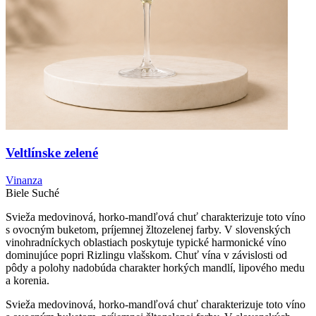
Veltlínske zelené
Vinanza
Biele
Suché
Svieža medovinová, horko-mandľová chuť charakterizuje toto víno
s ovocným buketom, príjemnej žltozelenej farby. V slovenských
vinohradníckych oblastiach poskytuje typické harmonické víno
dominujúce popri Rizlingu vlašskom. Chuť vína v závislosti od
pôdy a polohy nadobúda charakter horkých mandlí, lipového medu
a korenia.
Svieža medovinová, horko-mandľová chuť charakterizuje toto víno