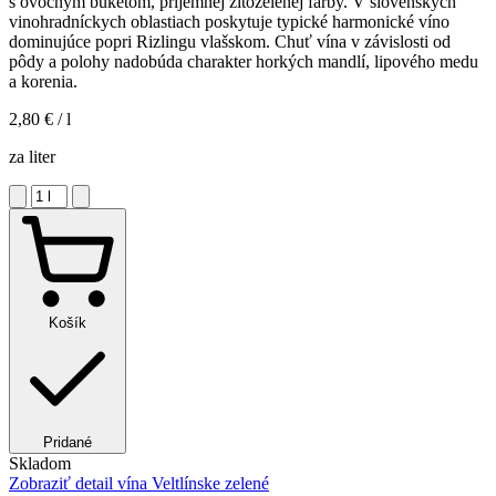
s ovocným buketom, príjemnej žltozelenej farby. V slovenských
vinohradníckych oblastiach poskytuje typické harmonické víno
dominujúce popri Rizlingu vlašskom. Chuť vína v závislosti od
pôdy a polohy nadobúda charakter horkých mandlí, lipového medu
a korenia.
2,80 €
/ l
za liter
Košík
Pridané
Skladom
Zobraziť detail
vína Veltlínske zelené