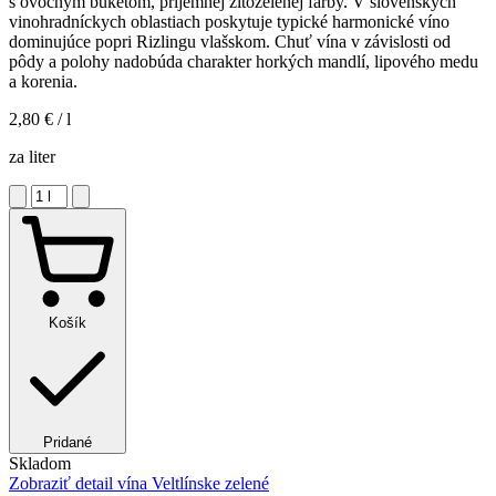
s ovocným buketom, príjemnej žltozelenej farby. V slovenských
vinohradníckych oblastiach poskytuje typické harmonické víno
dominujúce popri Rizlingu vlašskom. Chuť vína v závislosti od
pôdy a polohy nadobúda charakter horkých mandlí, lipového medu
a korenia.
2,80 €
/ l
za liter
Košík
Pridané
Skladom
Zobraziť detail
vína Veltlínske zelené