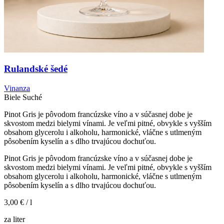
Rulandské šedé
Vinanza
Biele
Suché
Pinot Gris je pôvodom francúzske víno a v súčasnej dobe je
skvostom medzi bielymi vínami. Je veľmi pitné, obvykle s vyšším
obsahom glycerolu i alkoholu, harmonické, vláčne s utlmeným
pôsobením kyselín a s dlho trvajúcou dochuťou.
Pinot Gris je pôvodom francúzske víno a v súčasnej dobe je
skvostom medzi bielymi vínami. Je veľmi pitné, obvykle s vyšším
obsahom glycerolu i alkoholu, harmonické, vláčne s utlmeným
pôsobením kyselín a s dlho trvajúcou dochuťou.
3,00 €
/ l
za liter