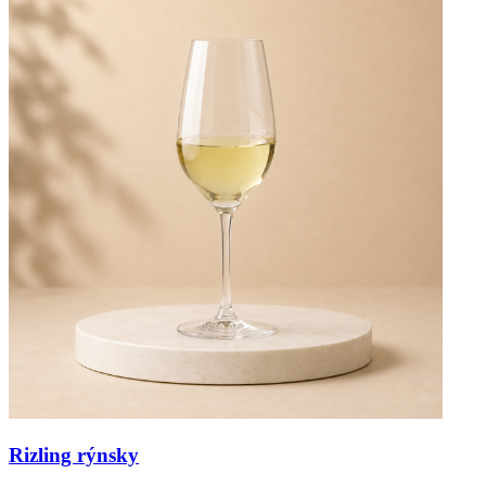
Rizling rýnsky