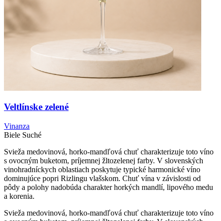
Veltlínske zelené
Vinanza
Biele
Suché
Svieža medovinová, horko-mandľová chuť charakterizuje toto víno
s ovocným buketom, príjemnej žltozelenej farby. V slovenských
vinohradníckych oblastiach poskytuje typické harmonické víno
dominujúce popri Rizlingu vlašskom. Chuť vína v závislosti od
pôdy a polohy nadobúda charakter horkých mandlí, lipového medu
a korenia.
Svieža medovinová, horko-mandľová chuť charakterizuje toto víno