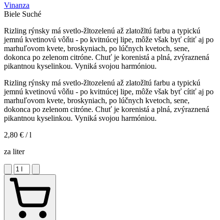
Vinanza
Biele
Suché
Rizling rýnsky má svetlo-žltozelenú až zlatožltú farbu a typickú
jemnú kvetinovú vôňu - po kvitnúcej lipe, môže však byť cítiť aj po
marhuľovom kvete, broskyniach, po lúčnych kvetoch, sene,
dokonca po zelenom citróne. Chuť je korenistá a plná, zvýraznená
pikantnou kyselinkou. Vyniká svojou harmóniou.
Rizling rýnsky má svetlo-žltozelenú až zlatožltú farbu a typickú
jemnú kvetinovú vôňu - po kvitnúcej lipe, môže však byť cítiť aj po
marhuľovom kvete, broskyniach, po lúčnych kvetoch, sene,
dokonca po zelenom citróne. Chuť je korenistá a plná, zvýraznená
pikantnou kyselinkou. Vyniká svojou harmóniou.
2,80 €
/ l
za liter