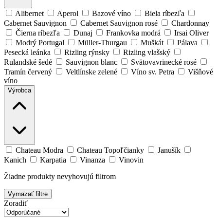
Alibernet
Aperol
Bazové víno
Biela ríbezľa
Cabernet Sauvignon
Cabernet Sauvignon rosé
Chardonnay
Čierna ríbezľa
Dunaj
Frankovka modrá
Irsai Oliver
Modrý Portugal
Müller-Thurgau
Muškát
Pálava
Pesecká leánka
Rizling rýnsky
Rizling vlašský
Rulandské šedé
Sauvignon blanc
Svätovavrinecké rosé
Tramín červený
Veltlínske zelené
Víno sv. Petra
Višňové
víno
Výrobca
Chateau Modra
Chateau Topoľčianky
Janušík
Kanich
Karpatia
Vinanza
Vinovin
Žiadne produkty nevyhovujú filtrom
Vymazať filtre
Zoradiť